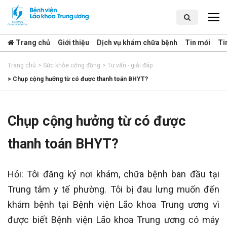
Trang chủ
Giới thiệu
Dịch vụ khám chữa bệnh
Tin mới
Ti
Trang chủ
>
Sức khỏe cộng đồng
>
Tư vấn - giải đáp
>
Chụp cộng hưởng từ có được thanh toán BHYT?
Chụp cộng hưởng từ có được
thanh toán BHYT?
Hỏi: Tôi đăng ký nơi khám, chữa bệnh ban đầu tại
Trung tâm y tế phường. Tôi bị đau lưng muốn đến
khám bệnh tại Bệnh viện Lão khoa Trung ương vì
được biết Bệnh viện Lão khoa Trung ương có máy