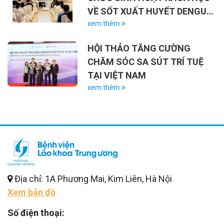
VỀ SỐT XUẤT HUYẾT DENGUE
VÀ VAI TRÒ CỦA VẮC-XIN
xem thêm
HỘI THẢO TĂNG CƯỜNG
CHĂM SÓC SA SÚT TRÍ TUỆ
TẠI VIỆT NAM
xem thêm
Địa chỉ: 1A Phương Mai, Kim Liên, Hà Nội
Xem bản đồ
Số điện thoại: