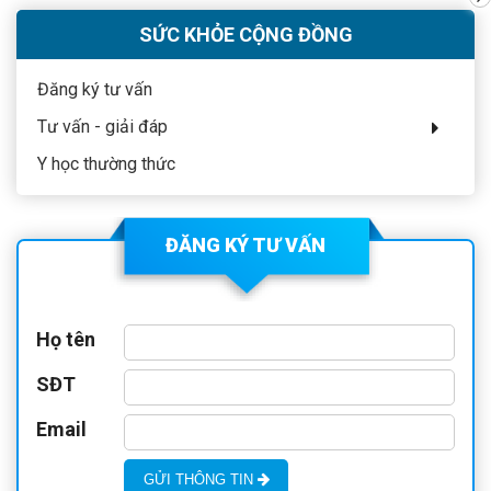
SỨC KHỎE CỘNG ĐỒNG
Đăng ký tư vấn
Tư vấn - giải đáp
Y học thường thức
ĐĂNG KÝ TƯ VẤN
Họ tên
SĐT
Email
GỬI THÔNG TIN