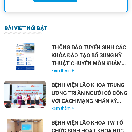
BÀI VIẾT NỔI BẬT
THÔNG BÁO TUYỂN SINH CÁC
KHÓA ĐÀO TẠO BỔ SUNG KỸ
THUẬT CHUYÊN MÔN KHÁM
CHỮA BỆNH NĂM 2026
xem thêm
BỆNH VIỆN LÃO KHOA TRUNG
ƯƠNG TRI ÂN NGƯỜI CÓ CÔNG
VỚI CÁCH MẠNG NHÂN KỶ
NIỆM 79 NĂM NGÀY THƯƠNG
xem thêm
BINH – LIỆT SĨ (27/7/1947 –
BỆNH VIỆN LÃO KHOA TW TỔ
27/7/2026)
CHỨC SINH HOẠT KHOA HỌC