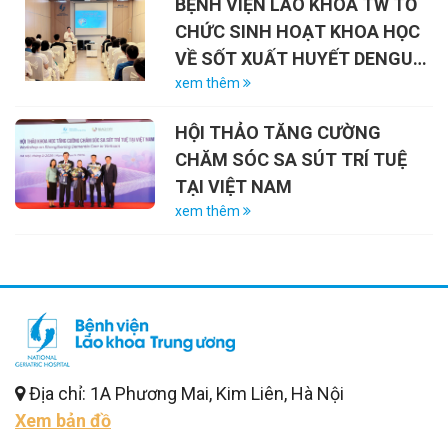
BỆNH VIỆN LÃO KHOA TW TỔ
27/7/2026)
CHỨC SINH HOẠT KHOA HỌC
VỀ SỐT XUẤT HUYẾT DENGUE
VÀ VAI TRÒ CỦA VẮC-XIN
xem thêm
HỘI THẢO TĂNG CƯỜNG
CHĂM SÓC SA SÚT TRÍ TUỆ
TẠI VIỆT NAM
xem thêm
Địa chỉ: 1A Phương Mai, Kim Liên, Hà Nội
Xem bản đồ