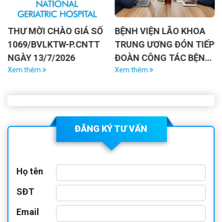
THƯ MỜI CHÀO GIÁ SỐ
BỆNH VIỆN LÃO KHOA
1069/BVLKTW-P.CNTT
TRUNG ƯƠNG ĐÓN TIẾP
NGÀY 13/7/2026
ĐOÀN CÔNG TÁC BỆNH
Xem thêm
VIỆN ĐA KHOA QUỐC TẾ
Xem thêm
VINMEC HẠ LONG TRAO
ĐỔI KINH NGHIỆM
ĐĂNG KÝ TƯ VẤN
Họ tên
SĐT
Email