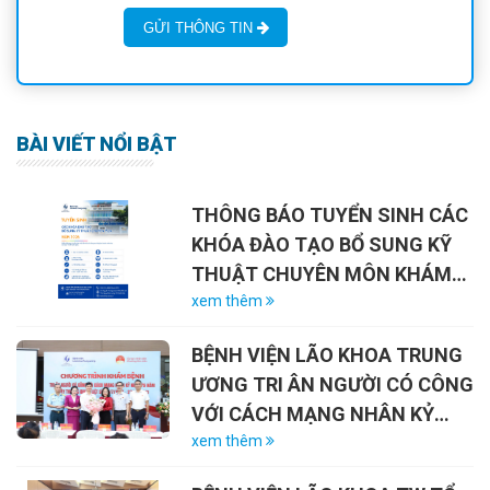
GỬI THÔNG TIN
BÀI VIẾT NỔI BẬT
THÔNG BÁO TUYỂN SINH CÁC
KHÓA ĐÀO TẠO BỔ SUNG KỸ
THUẬT CHUYÊN MÔN KHÁM
CHỮA BỆNH NĂM 2026
xem thêm
BỆNH VIỆN LÃO KHOA TRUNG
ƯƠNG TRI ÂN NGƯỜI CÓ CÔNG
VỚI CÁCH MẠNG NHÂN KỶ
NIỆM 79 NĂM NGÀY THƯƠNG
xem thêm
BINH – LIỆT SĨ (27/7/1947 –