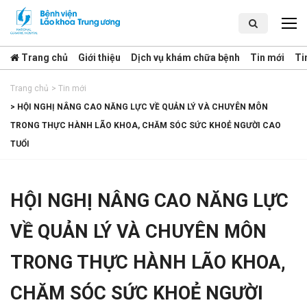
Trang chủ
Giới thiệu
Dịch vụ khám chữa bệnh
Tin mới
Ti
Trang chủ
>
Tin mới
>
HỘI NGHỊ NÂNG CAO NĂNG LỰC VỀ QUẢN LÝ VÀ CHUYÊN MÔN
TRONG THỰC HÀNH LÃO KHOA, CHĂM SÓC SỨC KHOẺ NGƯỜI CAO
TUỔI
HỘI NGHỊ NÂNG CAO NĂNG LỰC
VỀ QUẢN LÝ VÀ CHUYÊN MÔN
TRONG THỰC HÀNH LÃO KHOA,
CHĂM SÓC SỨC KHOẺ NGƯỜI