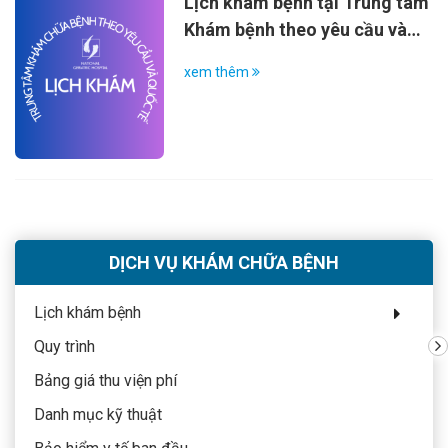
Lịch khám bệnh tại Trung tâm
ngày Lễ, Tết theo quy định. 📞
Khám bệnh theo yêu cầu và
Điện thoại liên hệ:
Quốc tế
0962.535.329
xem thêm
DỊCH VỤ KHÁM CHỮA BỆNH
Lịch khám bệnh
Quy trình
Bảng giá thu viện phí
Danh mục kỹ thuật