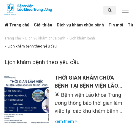
Trang chủ
Giới thiệu
Dịch vụ khám chữa bệnh
Tin mới
Ti
Trang chủ
>
Dịch vụ khám chữa bệnh
>
Lịch khám bệnh
>
Lịch khám bệnh theo yêu cầu
Lịch khám bệnh theo yêu cầu
THỜI GIAN KHÁM CHỮA
BỆNH TẠI BỆNH VIỆN LÃO
KHOA TRUNG ƯƠNG
🌟 Bệnh viện Lão khoa Trung
ương thông báo thời gian làm
việc tại các khu khám bệnh
như sau: 1️⃣ KHÁM THEO YÊU
xem thêm
CẦU 👉 Địa điểm: Trung tâm