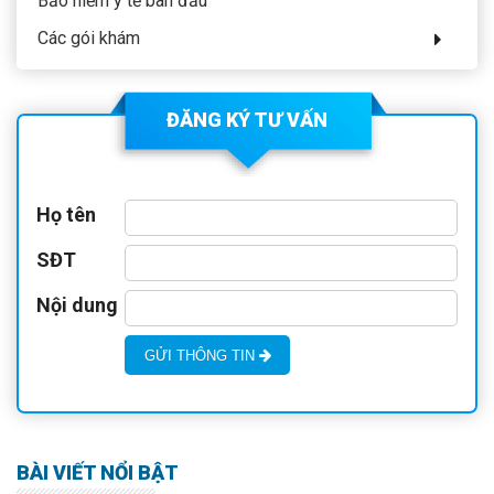
Bảo hiểm y tế ban đầu
Các gói khám
ĐĂNG KÝ TƯ VẤN
Họ tên
SĐT
Nội dung
GỬI THÔNG TIN
BÀI VIẾT NỔI BẬT