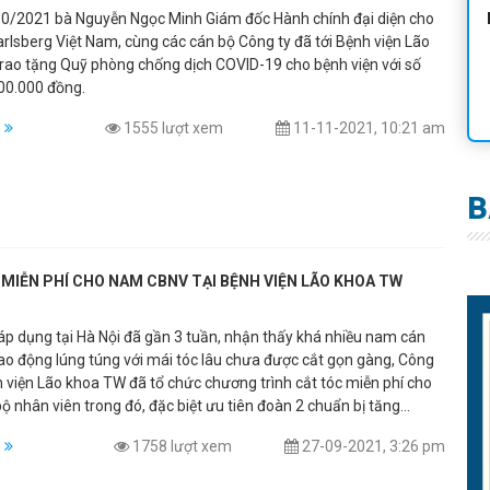
0/2021 bà Nguyễn Ngọc Minh Giám đốc Hành chính đại diện cho
rlsberg Việt Nam, cùng các cán bộ Công ty đã tới Bệnh viện Lão
rao tặng Quỹ phòng chống dịch COVID-19 cho bệnh viện với số
000.000 đồng.
m
1555 lượt xem
11-11-2021, 10:21 am
B
MIỄN PHÍ CHO NAM CBNV TẠI BỆNH VIỆN LÃO KHOA TW
 áp dụng tại Hà Nội đã gần 3 tuần, nhận thấy khá nhiều nam cán
lao động lúng túng với mái tóc lâu chưa được cắt gọn gàng, Công
 viện Lão khoa TW đã tổ chức chương trình cắt tóc miễn phí cho
 nhân viên trong đó, đặc biệt ưu tiên đoàn 2 chuẩn bị tăng
ng dịch Covid tại tỉnh Đồng Tháp.
m
1758 lượt xem
27-09-2021, 3:26 pm