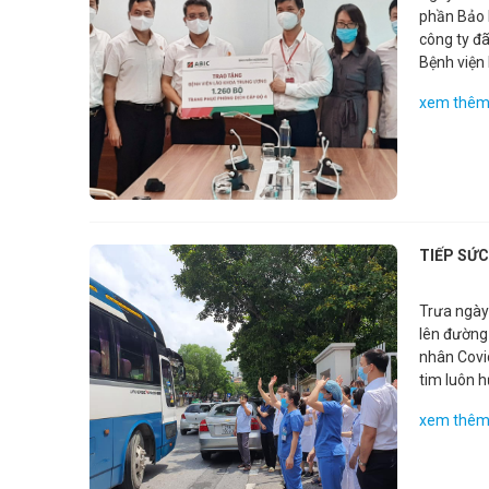
phần Bảo 
công ty đã
Bệnh viện
viên y tế
xem thê
lần này, 
muốn gửi l
chống dịch
phòng chốn
TIẾP SỨ
Trưa ngày
lên đường 
nhân Covid
tim luôn 
về trong n
xem thê