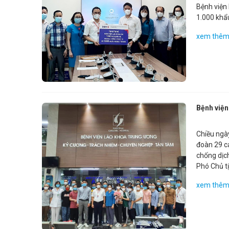
Bệnh viện
1.000 khẩ
COVID-19
xem thê
Bệnh việ
Chiều ngà
đoàn 29 c
chống dịch Covid -19. Tham dự bu
Phó Chủ tị
Bệnh viện,
xem thê
Bệnh viện
CĐCS, Đoà
Bệnh viện.