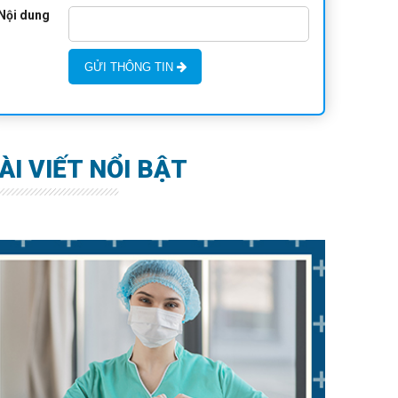
Nội dung
GỬI THÔNG TIN
ÀI VIẾT NỔI BẬT