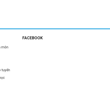
FACEBOOK
n môn
o tuyến
học