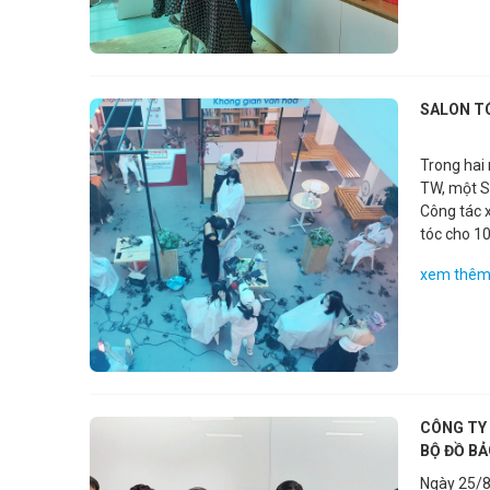
SALON TÓ
Trong hai
TW, một S
Công tác 
tóc cho 10
xem thê
CÔNG TY
BỘ ĐỒ BẢ
Ngày 25/8