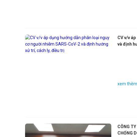
CV v/v áp
và định hư
xem thê
CÔNG TY
CHỐNG DỊ