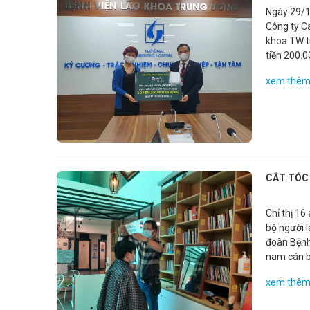
Ngày 29/1
Công ty Ca
khoa TW t
tiền 200.
xem thê
CẮT TÓC 
Chỉ thị 16
bộ người 
đoàn Bệnh
nam cán bộ
cường chố
xem thê