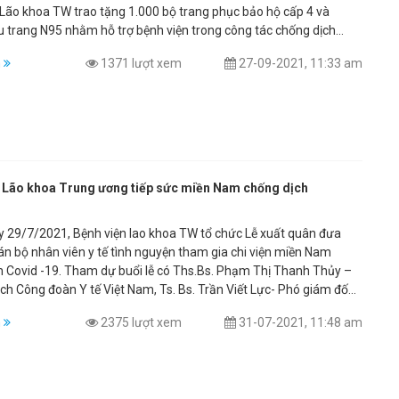
 Lão khoa TW trao tặng 1.000 bộ trang phục bảo hộ cấp 4 và
u trang N95 nhằm hỗ trợ bệnh viện trong công tác chống dịch
.
m
1371 lượt xem
27-09-2021, 11:33 am
n Lão khoa Trung ương tiếp sức miền Nam chống dịch
y 29/7/2021, Bệnh viện lao khoa TW tổ chức Lễ xuất quân đưa
án bộ nhân viên y tế tình nguyện tham gia chi viện miền Nam
ổi lễ có Ths.Bs. Phạm Thị Thanh Thủy –
ch Công đoàn Y tế Việt Nam, Ts. Bs. Trần Viết Lực- Phó giám đốc
 Ths.Ds. Phan Việt Sinh - Phó giám đốc, Chủ tịch Công đoàn cơ sở
m
2375 lượt xem
31-07-2021, 11:48 am
, cùng các đồng chí trong Đảng ủy, Ban Giám đốc, Ban Chấp hành
n Thanh niên, Chi hội Điều dưỡng và cán bộ nhân viên y tế trong