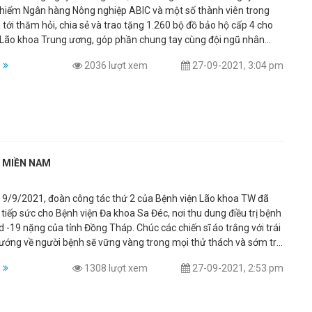
hiểm Ngân hàng Nông nghiệp ABIC và một số thành viên trong
 tới thăm hỏi, chia sẻ và trao tặng 1.260 bộ đồ bảo hộ cấp 4 cho
 Lão khoa Trung ương, góp phần chung tay cùng đội ngũ nhân
 trong công tác phòng chống dịch Covid -19. Thông qua hoạt động
m
2036 lượt xem
27-09-2021, 3:04 pm
Công ty cổ phẩn Bảo hiểm Ngân hàng Nông nghiệp ABIC mong
ời chúc sức khỏe, lời chia sẻ động viên đến lực lượng tuyến đầu
, đồng thời hỗ trợ đội ngũ y bác sĩ, nhân viên y tế trong công tác
g dịch và điều trị bệnh nhân.
C MIỀN NAM
 9/9/2021, đoàn công tác thứ 2 của Bệnh viện Lão khoa TW đã
tiếp sức cho Bệnh viện Đa khoa Sa Đéc, nơi thu dung điều trị bệnh
 -19 nặng của tỉnh Đồng Tháp. Chúc các chiến sĩ áo trắng với trái
hướng về người bệnh sẽ vững vàng trong mọi thử thách và sớm trở
iềm vui chiến thắng.
m
1308 lượt xem
27-09-2021, 2:53 pm