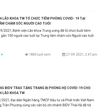
N LÃO KHOA TW TỔ CHỨC TIÊM PHÒNG COVID- 19 TẠI
ÂM CHĂM SÓC NGƯỜI CAO TUỔI
9/2021, Bệnh viện Lão khoa Trung ương đã tổ chức buổi tiêm
 gần 100 người cao tuổi tại Trung tâm chăm sóc Người cao tuổi
m
1883 lượt xem
27-09-2021, 2:47 pm
NG BIDV TRAO TẶNG TRANG BỊ PHÒNG HỘ COVID-19 CHO
ỆN LÃO KHOA TW
/2021, Đại diện Ngân hàng TMCP Đầu tư và Phát triển Việt Nam
ng Trần Phương cùng các cán bộ chi nhánh BIDV Thái Hà đã tới