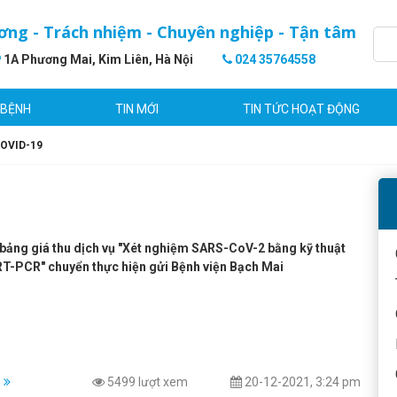
ơng - Trách nhiệm - Chuyên nghiệp - Tận tâm
1A Phương Mai, Kim Liên, Hà Nội
024 35764558
 BỆNH
TIN MỚI
TIN TỨC HOẠT ĐỘNG
COVID-19
bảng giá thu dịch vụ "Xét nghiệm SARS-CoV-2 bằng kỹ thuật
T-PCR" chuyển thực hiện gửi Bệnh viện Bạch Mai
m
5499 lượt xem
20-12-2021, 3:24 pm