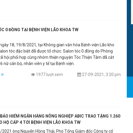
C 0 ĐỒNG TẠI BỆNH VIỆN LÃO KHOA TW
 ngày 18, 19/8/2021, tại Không gian văn hóa Bệnh viện Lão kho
alon tóc đặc biệt đã được tổ chức. Salon tóc 0 đồng do Phòng
xã hội phối hợp cùng nhóm thiện nguyện Tóc Thiện Tâm đã cắt
6 nữ cán bộ, nhân viên y tế tại Bệnh viện.
m
1977 lượt xem
27-09-2021, 3:20 pm
 BẢO HIỂM NGÂN HÀNG NÔNG NGHIỆP ABIC TRAO TẶNG 1.260
O HỘ CẤP 4 TỚI BỆNH VIỆN LÃO KHOA TW
/2021 ông Nguyễn Hồng Thái, Phó Tổng Giám đốc Công ty cổ