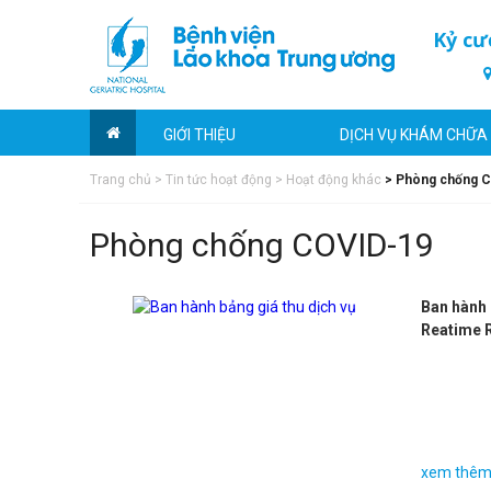
Kỷ cư
GIỚI THIỆU
DỊCH VỤ KHÁM CHỮA
Trang chủ
>
Tin tức hoạt động
>
Hoạt động khác
>
Phòng chống 
Phòng chống COVID-19
Ban hành 
Reatime R
xem thê