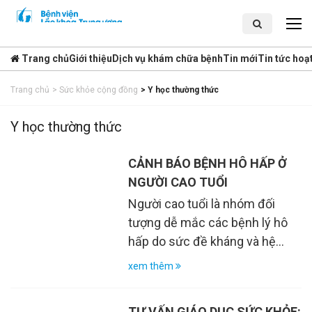
Trang chủ
Giới thiệu
Dịch vụ khám chữa bệnh
Tin mới
Tin tức hoạ
Trang chủ
>
Sức khỏe cộng đồng
>
Y học thường thức
Y học thường thức
CẢNH BÁO BỆNH HÔ HẤP Ở
NGƯỜI CAO TUỔI
Người cao tuổi là nhóm đối
tượng dễ mắc các bệnh lý hô
hấp do sức đề kháng và hệ
miễn dịch suy giảm. Khi thời
xem thêm
tiết có sự chênh lệch nhiệt độ
lớn trong ngày, độ ẩm cao, kèm
TƯ VẤN GIÁO DỤC SỨC KHỎE: