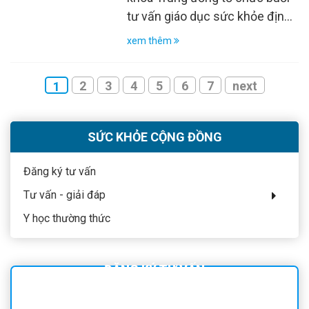
tư vấn giáo dục sức khỏe định
kỳ dành cho người bệnh và
xem thêm
người nhà người bệnh với nội
dung: “Rối loạn lipid máu –
2
3
4
5
6
7
next
1
Hiểu đúng để sống khỏe” và
“Chế độ dinh dưỡng hợp lý cho
người bệnh rối loạn lipid máu”.
SỨC KHỎE CỘNG ĐỒNG
Đăng ký tư vấn
Tư vấn - giải đáp
Y học thường thức
ĐĂNG KÝ TƯ VẤN