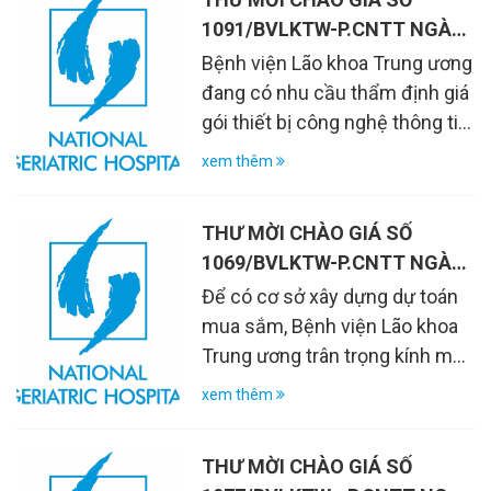
dịch vụ quan trắc môi trường
1091/BVLKTW-P.CNTT NGÀY
năm 2026
16/7/2026
Bệnh viện Lão khoa Trung ương
đang có nhu cầu thẩm định giá
gói thiết bị công nghệ thông tin
làm cơ sở phê duyệt dự toán
xem thêm
chi tiết Báo cáo kinh tế kỹ thuật
công nghệ thông tin năm 2026
THƯ MỜI CHÀO GIÁ SỐ
phục vụ chuyển đổi số tại Bệnh
1069/BVLKTW-P.CNTT NGÀY
viện Lão khoa Trung ương
13/7/2026
Để có cơ sở xây dựng dự toán
mua sắm, Bệnh viện Lão khoa
Trung ương trân trọng kính mời
Quỹ Công ty nghiên cứu và gửi
xem thêm
báo giá đối với các hàng hóa
theo Danh mục và yêu cầu kỹ
THƯ MỜI CHÀO GIÁ SỐ
thuật tại Phụ lục kèm theo