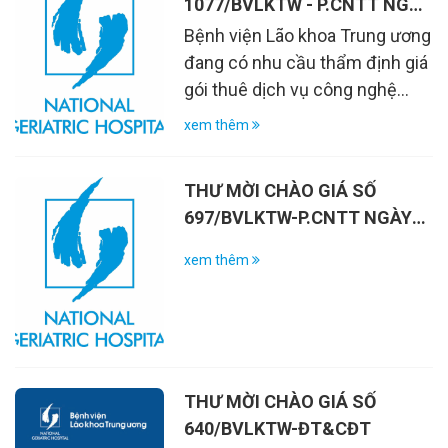
1077/BVLKTW - P.CNTT NGÀY
157/2026
Bệnh viện Lão khoa Trung ương
đang có nhu cầu thẩm định giá
gói thuê dịch vụ công nghệ
thông tin với thời gian thuê 36
xem thêm
tháng, làm cơ sở phê duyệt dự
toán chi tiết Kế hoạch thuê
THƯ MỜI CHÀO GIÁ SỐ
dịch vụ công nghệ thông tin
697/BVLKTW-P.CNTT NGÀY
năm 2026 phục vụ chuyển đổi
19/5/2026
số tại Bệnh viện Lão khoa
xem thêm
Trung ương
THƯ MỜI CHÀO GIÁ SỐ
640/BVLKTW-ĐT&CĐT