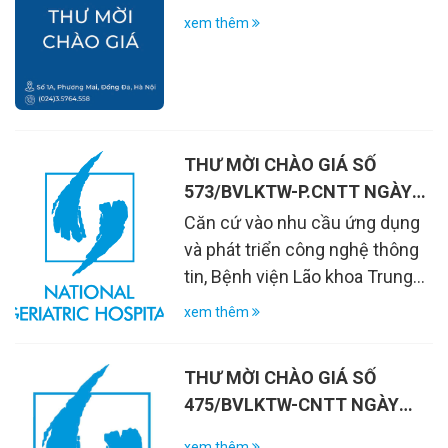
xem thêm
THƯ MỜI CHÀO GIÁ SỐ
573/BVLKTW-P.CNTT NGÀY
28/4/2026
Căn cứ vào nhu cầu ứng dụng
và phát triển công nghệ thông
tin, Bệnh viện Lão khoa Trung
ương đang có nhu cầu phê
xem thêm
duyệt dịch vụ công nghệ thông
tin phục vụ cho hoạt động của
THƯ MỜI CHÀO GIÁ SỐ
Bệnh viện
475/BVLKTW-CNTT NGÀY
9.4.2026
xem thêm