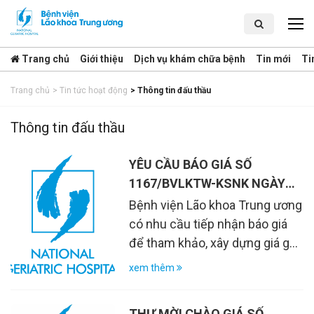
Trang chủ
Giới thiệu
Dịch vụ khám chữa bệnh
Tin mới
Ti
Trang chủ
>
Tin tức hoạt động
>
Thông tin đấu thầu
Thông tin đấu thầu
YÊU CẦU BÁO GIÁ SỐ
1167/BVLKTW-KSNK NGÀY
28/7/2026
Bệnh viện Lão khoa Trung ương
có nhu cầu tiếp nhận báo giá
để tham khảo, xây dựng giá gói
thầu, làm cơ sở tổ chức lựa
xem thêm
chọn nhà thầu cho việc lập dự
toán, lập giá gói thầu: Cung cấp
THƯ MỜI CHÀO GIÁ SỐ