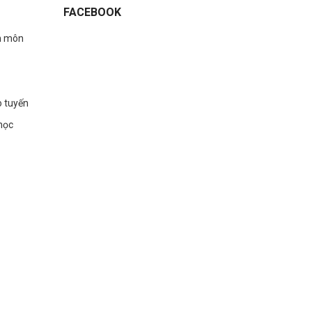
FACEBOOK
n môn
o tuyến
học