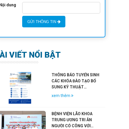
Nội dung
GỬI THÔNG TIN
ÀI VIẾT NỔI BẬT
THÔNG BÁO TUYỂN SINH
CÁC KHÓA ĐÀO TẠO BỔ
SUNG KỸ THUẬT
CHUYÊN MÔN KHÁM
xem thêm
CHỮA BỆNH NĂM 2026
BỆNH VIỆN LÃO KHOA
TRUNG ƯƠNG TRI ÂN
NGƯỜI CÓ CÔNG VỚI