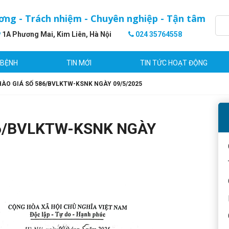
ơng - Trách nhiệm - Chuyên nghiệp - Tận tâm
1A Phương Mai, Kim Liên, Hà Nội
024 35764558
 BỆNH
TIN MỚI
TIN TỨC HOẠT ĐỘNG
ÀO GIÁ SỐ 586/BVLKTW-KSNK NGÀY 09/5/2025
86/BVLKTW-KSNK NGÀY