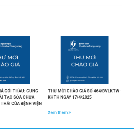
IÁ GÓI THẦU: CUNG
THƯ MỜI CHÀO GIÁ SỐ 464/BVLKTW-
YÊU
ẢI TẠO SỬA CHỮA
KHTH NGÀY 17/4/2025
NGÀ
THẢI CỦA BỆNH VIỆN
TẠO
Xem thêm
Xe