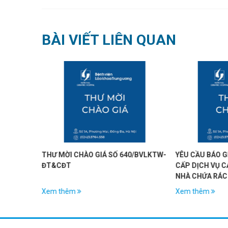
BÀI VIẾT LIÊN QUAN
7/BVLKTW-
THƯ MỜI CHÀO GIÁ SỐ 640/BVLKTW-
YÊU CẦU BÁO G
ĐT&CĐT
CẤP DỊCH VỤ C
NHÀ CHỨA RÁC 
Xem thêm
Xem thêm