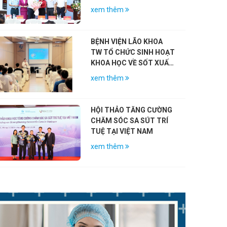
CÁCH MẠNG NHÂN KỶ
xem thêm
NIỆM 79 NĂM NGÀY
THƯƠNG BINH – LIỆT SĨ
(27/7/1947 – 27/7/2026)
BỆNH VIỆN LÃO KHOA
TW TỔ CHỨC SINH HOẠT
KHOA HỌC VỀ SỐT XUẤT
HUYẾT DENGUE VÀ VAI
xem thêm
TRÒ CỦA VẮC-XIN
HỘI THẢO TĂNG CƯỜNG
CHĂM SÓC SA SÚT TRÍ
TUỆ TẠI VIỆT NAM
xem thêm