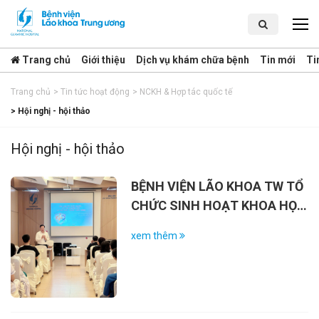
Trang chủ
Giới thiệu
Dịch vụ khám chữa bệnh
Tin mới
Ti
Trang chủ
>
Tin tức hoạt động
>
NCKH & Hợp tác quốc tế
>
Hội nghị - hội thảo
Hội nghị - hội thảo
BỆNH VIỆN LÃO KHOA TW TỔ
CHỨC SINH HOẠT KHOA HỌC
VỀ SỐT XUẤT HUYẾT DENGUE
xem thêm
VÀ VAI TRÒ CỦA VẮC-XIN