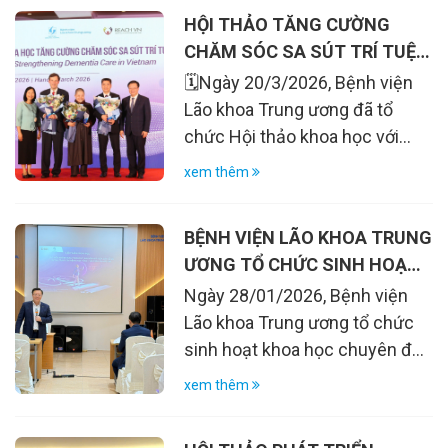
HỘI THẢO TĂNG CƯỜNG
CHĂM SÓC SA SÚT TRÍ TUỆ
TẠI VIỆT NAM
🗓️Ngày 20/3/2026, Bệnh viện
Lão khoa Trung ương đã tổ
chức Hội thảo khoa học với
chủ đề "Tăng cường chăm sóc
xem thêm
sa sút trí tuệ tại Việt Nam”,
nhằm chia sẻ các bằng chứng
BỆNH VIỆN LÃO KHOA TRUNG
khoa học, cập nhật xu hướng
ƯƠNG TỔ CHỨC SINH HOẠT
nghiên cứu và định hướng phát
KHOA HỌC VỀ LÃO HÓA KHỎE
Ngày 28/01/2026, Bệnh viện
triển chăm sóc người bệnh sa
MẠNH VÀ VAI TRÒ CỦA VẮC
Lão khoa Trung ương tổ chức
sút trí tuệ trong bối cảnh già
XIN
sinh hoạt khoa học chuyên đề
hóa dân số hiện nay tại Việt
“Lão hóa khỏe mạnh trong kỷ
Nam
xem thêm
nguyên già hóa dân số và gia
tăng các bệnh mạn tính – Vai