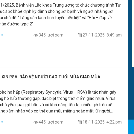
1/2025, Bệnh viện Lão khoa Trung ương tổ chức chương trình Tư
dục sức khỏe định kỳ dành cho người bệnh và người nhà người
ai chủ đề: “Tăng sản lành tính tuyến tiền liệt” và “Hỏi – đáp về
tháo đường type 2”.
m
345 lượt xem
27-11-2025, 8:49 am
 XIN RSV: BẢO VỆ NGƯỜI CAO TUỔI MÙA GIAO MÙA
bào hô hấp (Respiratory Syncytial Virus – RSV) là tác nhân gây
g hô hấp thường gặp, đặc biệt trong thời điểm giao mùa. Virus
 chủ yếu qua giọt bắn và có khả năng tồn tại nhiều giờ trên bề
àng xâm nhập vào cơ thể qua mũi, miệng hoặc mắt. Ở người
ành khỏe mạnh, RSV thường gây các triệu chứng nhẹ tương tự
m
445 lượt xem
18-11-2025, 4:22 pm
Tuy nhiên, ở người cao tuổi, nhóm có hệ miễn dịch suy giảm và
c nhiều bệnh mạn tính, RSV có thể gây diễn biến nặng, dẫn đến