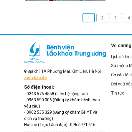
2
3
4
1
Về chúng 
Lịch sử hìn
Sứ mệnh t
Địa chỉ: 1A Phương Mai, Kim Liên, Hà Nội
Cơ cấu tổ 
Xem bản đồ
Đội ngũ bác
Số điện thoại:
Tin tức
- 0243 576 4558 (Liên hệ cộng tác)
- 0963 590 006 (Đăng ký khám bệnh theo
yêu cầu)
- 0962 535 329 (Đăng ký khám BHYT và
dịch vụ thường)
Hotline (Trực Lãnh đạo) : 0967 971 616