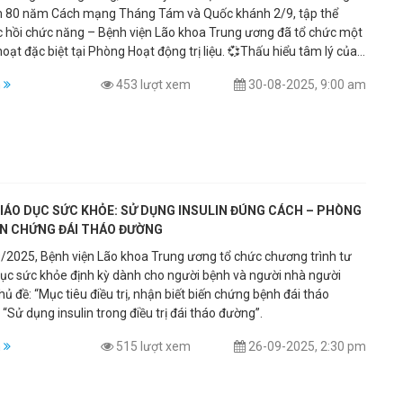
ệm 80 năm Cách mạng Tháng Tám và Quốc khánh 2/9, tập thể
 Gọi cấp cứu ngay.
 hồi chức năng – Bệnh viện Lão khoa Trung ương đã tổ chức một
hoạt đặc biệt tại Phòng Hoạt động trị liệu. 💞Thấu hiểu tâm lý của
 và người nhà – dù đang trong quá trình điều trị nhưng vẫn
m
453 lượt xem
30-08-2025, 9:00 am
 được hòa mình vào bầu không khí hào hùng của dân tộc mừng
Độc lập – cán bộ, nhân viên Khoa Phục hồi chức năng đã tổ chức
sinh hoạt giản dị nhưng tràn đầy ấm áp. Chương trình có sự tham
tình của bệnh nhân nội trú, ngoại trú và đội ngũ y bác sĩ, mang lại
tiếp thêm nghị lực và niềm tin cho người bệnh trong quá trình điều
IÁO DỤC SỨC KHỎE: SỬ DỤNG INSULIN ĐÚNG CÁCH – PHÒNG
ẾN CHỨNG ĐÁI THÁO ĐƯỜNG
/2025, Bệnh viện Lão khoa Trung ương tổ chức chương trình tư
dục sức khỏe định kỳ dành cho người bệnh và người nhà người
hủ đề: “Mục tiêu điều trị, nhận biết biến chứng bệnh đái tháo
“Sử dụng insulin trong điều trị đái tháo đường”.
m
515 lượt xem
26-09-2025, 2:30 pm