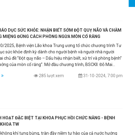
, suy hô hấp hoặc làm trầm trọng thêm các bệnh nền.
IÁO DỤC SỨC KHỎE: NHẬN BIẾT SỚM ĐỘT QUỴ NÃO VÀ CHĂM
G MIỆNG ĐÚNG CÁCH PHÒNG NGỪA MÒN CỔ RĂNG
0/2025, Bệnh viện Lão khoa Trung ương tổ chức chương trình Tư
dục sức khỏe định kỳ dành cho người bệnh và người nhà người
ai chủ đề:“Đột quỵ não – Dấu hiệu nhận biết, xử trí và phòng bệnh”
ưởng của mòn cổ răng”. Mở đầu chương trình, BSCKII. Đỗ Mai
hó trưởng Khoa Khám bệnh đã cung cấp những kiến thức quan
m
285 lượt xem
31-10-2024, 7:00 pm
đột quỵ não – một trong những nguyên nhân hàng đầu gây tử
n phế, đặc biệt là người cao tuổi. Bác sĩ cho biết, mỗi giây có một
ột quỵ và mỗi bốn phút lại có một người tử vong vì căn bệnh này,
ính chất nguy hiểm của đột quỵ não, do đó việc nhận biết sớm và
p thời có ý nghĩa quyết định đến khả năng được điều trị và phục
gười bệnh. Bác sĩ Huyền hướng dẫn người bệnh nhận biết sớm các
cảnh báo đột quỵ như: đột ngột méo miệng, yếu hoặc tê một bên
H HOẠT ĐẶC BIỆT TẠI KHOA PHỤC HỒI CHỨC NĂNG - BỆNH
 nói khó, nói ngọng, đau đầu dữ dội, chóng mặt, mờ mắt hoặc mất
 KHOA TW
 bệnh và người nhà được nhắc nhớ quy tắc FAST để
 không khí tưng bừng, tràn đầy niềm tự hào của cả nước hướng
g: F (Face) – Méo mặt, A(Arm) – Yếu tay, S(Speech) – Nói khó,