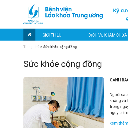
Kỷ cư
GIỚI THIỆU
DỊCH VỤ KHÁM CHỮA
Trang chủ
>
Sức khỏe cộng đồng
Sức khỏe cộng đồng
CẢNH BÁ
Người cao
kháng và h
trong ngày
nguy cơ m
phổi là ph
xem thê
cao tuổi 