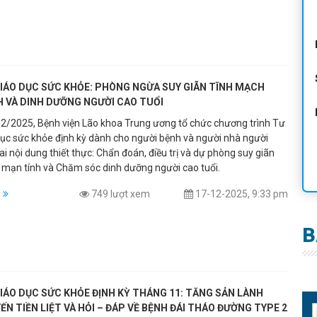
GIÁO DỤC SỨC KHỎE: PHÒNG NGỪA SUY GIÃN TĨNH MẠCH
H VÀ DINH DƯỠNG NGƯỜI CAO TUỔI
2/2025, Bệnh viện Lão khoa Trung ương tổ chức chương trình Tư
dục sức khỏe định kỳ dành cho người bệnh và người nhà người
ai nội dung thiết thực: Chẩn đoán, điều trị và dự phòng suy giãn
 mạn tính và Chăm sóc dinh dưỡng người cao tuổi.
m
749 lượt xem
17-12-2025, 9:33 pm
B
IÁO DỤC SỨC KHỎE ĐỊNH KỲ THÁNG 11: TĂNG SẢN LÀNH
ẾN TIỀN LIỆT VÀ HỎI – ĐÁP VỀ BỆNH ĐÁI THÁO ĐƯỜNG TYPE 2