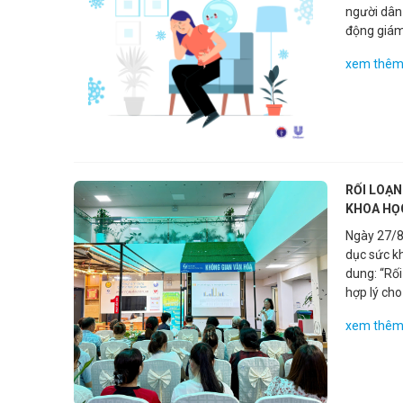
người dân
động giám
xem thê
RỐI LOẠN
KHOA HỌ
Ngày 27/8
dục sức k
dung: “Rố
hợp lý cho
xem thê