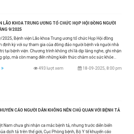
ỆN LÃO KHOA TRUNG ƯƠNG TỔ CHỨC HỌP HỘI ĐỒNG NGƯỜI
ÁNG 9/2025
/2025, Bệnh viện Lão khoa Trung ương tổ chức Họp Hội đồng
h định kỳ với sự tham gia của đông đảo người bệnh và người nhà
trị tại bệnh viện. Chương trình không chỉ là dịp lắng nghe, ghi nhận
ng góp, mà còn mang đến những kiến thức chăm sóc sức khỏe
ần gũi với đời sống hằng ngày.
m
493 lượt xem
18-09-2025, 8:00 pm
KHUYẾN CÁO NGƯỜI DÂN KHÔNG NÊN CHỦ QUAN VỚI BỆNH TẢ
ệt Nam chưa ghi nhận ca mắc bệnh tả, nhưng trước diễn biến
ủa dịch tả trên thế giới, Cục Phòng bệnh, Bộ Y tế khuyến cáo