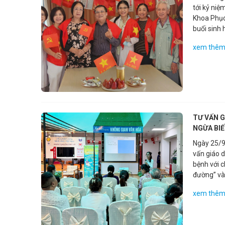
tới kỷ ni
T(Time) –
Khoa Phục
buổi sinh 
người bệnh
xem thê
mong muốn
ngày Tết 
một buổi 
gia nhiệt 
niềm vui, 
trị.
TƯ VẤN G
NGỪA BI
Ngày 25/9
vấn giáo 
bệnh với c
đường” và 
xem thê