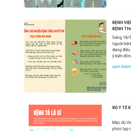
BỆNH VI
BỆNH TH
Sáng 18/9
người bện
đang điều 
ý kiến đó
hữu ích, g
xem thê
BỘ Y TẾ 
Mặc dù Vi
phức tạp c