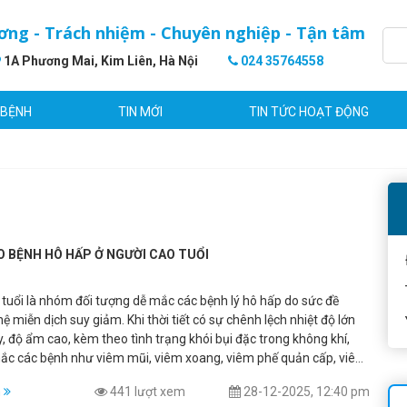
ơng - Trách nhiệm - Chuyên nghiệp - Tận tâm
1A Phương Mai, Kim Liên, Hà Nội
024 35764558
 BỆNH
TIN MỚI
TIN TỨC HOẠT ĐỘNG
O BỆNH HÔ HẤP Ở NGƯỜI CAO TUỔI
 tuổi là nhóm đối tượng dễ mắc các bệnh lý hô hấp do sức đề
ệ miễn dịch suy giảm. Khi thời tiết có sự chênh lệch nhiệt độ lớn
, độ ẩm cao, kèm theo tình trạng khói bụi đặc trong không khí,
ắc các bệnh như viêm mũi, viêm xoang, viêm phế quản cấp, viêm
ổ biến. Đặc biệt, nguy cơ trở nên nghiêm trọng hơn ở những người
m
441 lượt xem
28-12-2025, 12:40 pm
có bệnh nền tim mạch, tăng huyết áp hoặc bệnh phổi mạn tính.