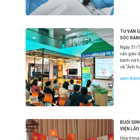
viêm phổi
TƯ VẤN G
SÓC RĂN
Ngày 31/1
vấn giáo 
bệnh với h
và “Ảnh h
Huyền – P
xem thê
trọng về 
vong và tà
người bị đ
cho thấy t
cấp cứu kị
hồi của n
dấu hiệu 
BUỔI SIN
tay/chân,
VIỆN LÃO
thị lực đột ngột. Người
Hòa trong
xử trí đún