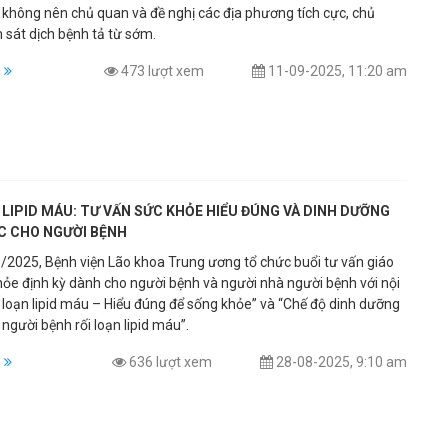
 không nên chủ quan và đề nghị các địa phương tích cực, chủ
 sát dịch bệnh tả từ sớm.
m
473 lượt xem
11-09-2025, 11:20 am
 LIPID MÁU: TƯ VẤN SỨC KHỎE HIỂU ĐÚNG VÀ DINH DƯỠNG
C CHO NGƯỜI BỆNH
/2025, Bệnh viện Lão khoa Trung ương tổ chức buổi tư vấn giáo
hỏe định kỳ dành cho người bệnh và người nhà người bệnh với nội
i loạn lipid máu – Hiểu đúng để sống khỏe” và “Chế độ dinh dưỡng
 người bệnh rối loạn lipid máu”.
m
636 lượt xem
28-08-2025, 9:10 am