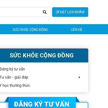
ĐẶT LỊCH KHÁM
SỨC KHỎE CỘNG ĐỒNG
LIÊN HỆ
SỨC KHỎE CỘNG ĐỒNG
Đăng ký tư vấn
Tư vấn - giải đáp
Y học thường thức
ĐĂNG KÝ TƯ VẤN