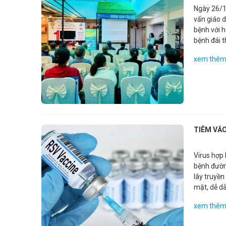
Ngày 26/1
vấn giáo 
bệnh với h
bệnh đái 
xem thê
TIÊM VẮC
Virus hợp 
bệnh đườn
lây truyền
mặt, dễ d
trưởng th
xem thê
cảm cúm. 
thường mắ