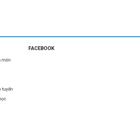
FACEBOOK
n môn
o tuyến
học