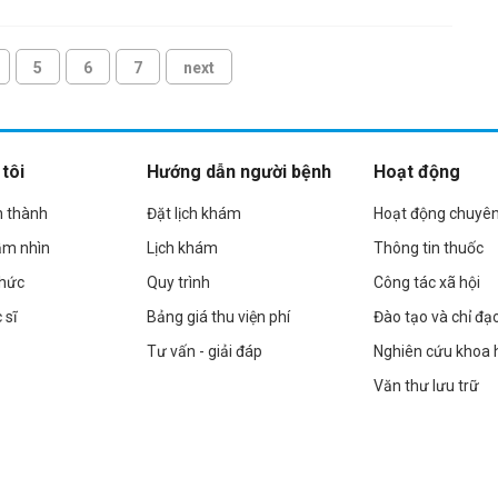
5
6
7
next
tôi
Hướng dẫn người bệnh
Hoạt động
h thành
Đặt lịch khám
Hoạt động chuyê
ầm nhìn
Lịch khám
Thông tin thuốc
chức
Quy trình
Công tác xã hội
 sĩ
Bảng giá thu viện phí
Đào tạo và chỉ đạ
Tư vấn - giải đáp
Nghiên cứu khoa 
Văn thư lưu trữ