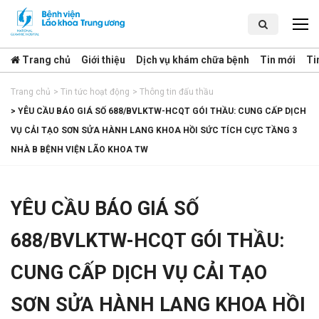
Trang chủ
Giới thiệu
Dịch vụ khám chữa bệnh
Tin mới
Ti
Trang chủ
>
Tin tức hoạt động
>
Thông tin đấu thầu
>
YÊU CẦU BÁO GIÁ SỐ 688/BVLKTW-HCQT GÓI THẦU: CUNG CẤP DỊCH
VỤ CẢI TẠO SƠN SỬA HÀNH LANG KHOA HỒI SỨC TÍCH CỰC TẦNG 3
NHÀ B BỆNH VIỆN LÃO KHOA TW
YÊU CẦU BÁO GIÁ SỐ
688/BVLKTW-HCQT GÓI THẦU:
CUNG CẤP DỊCH VỤ CẢI TẠO
SƠN SỬA HÀNH LANG KHOA HỒI