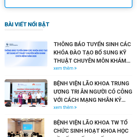
BÀI VIẾT NỔI BẬT
THÔNG BÁO TUYỂN SINH CÁC
KHÓA ĐÀO TẠO BỔ SUNG KỸ
THUẬT CHUYÊN MÔN KHÁM
CHỮA BỆNH NĂM 2026
xem thêm
BỆNH VIỆN LÃO KHOA TRUNG
ƯƠNG TRI ÂN NGƯỜI CÓ CÔNG
VỚI CÁCH MẠNG NHÂN KỶ
NIỆM 79 NĂM NGÀY THƯƠNG
xem thêm
BINH – LIỆT SĨ (27/7/1947 –
BỆNH VIỆN LÃO KHOA TW TỔ
27/7/2026)
CHỨC SINH HOẠT KHOA HỌC