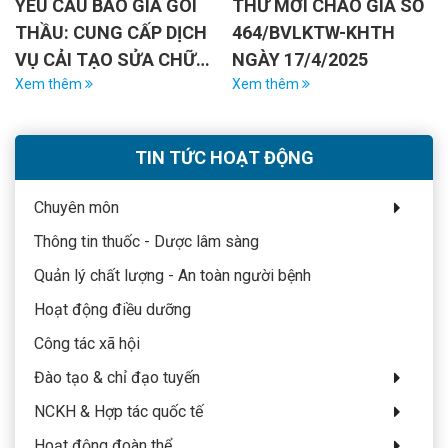
YÊU CẦU BÁO GIÁ GÓI
THƯ MỜI CHÀO GIÁ SỐ
THẦU: CUNG CẤP DỊCH
464/BVLKTW-KHTH
VỤ CẢI TẠO SỬA CHỮA
NGÀY 17/4/2025
NHÀ CHỨA RÁC THẢI
Xem thêm
Xem thêm
CỦA BỆNH VIỆN
TIN TỨC HOẠT ĐỘNG
Chuyên môn
Thông tin thuốc - Dược lâm sàng
Quản lý chất lượng - An toàn người bệnh
Hoạt động điều dưỡng
Công tác xã hội
Đào tạo & chỉ đạo tuyến
NCKH & Hợp tác quốc tế
Hoạt động đoàn thể