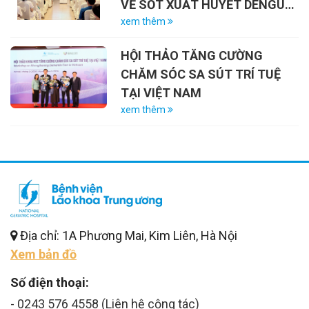
VỀ SỐT XUẤT HUYẾT DENGUE
VÀ VAI TRÒ CỦA VẮC-XIN
xem thêm
HỘI THẢO TĂNG CƯỜNG
CHĂM SÓC SA SÚT TRÍ TUỆ
TẠI VIỆT NAM
xem thêm
Địa chỉ: 1A Phương Mai, Kim Liên, Hà Nội
Xem bản đồ
Số điện thoại:
- 0243 576 4558 (Liên hệ cộng tác)