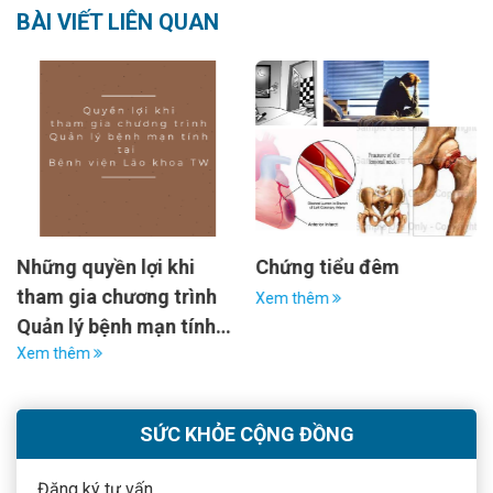
BÀI VIẾT LIÊN QUAN
Những quyền lợi khi
Chứng tiểu đêm
tham gia chương trình
Xem thêm
Quản lý bệnh mạn tính
tại Bệnh viện Lão khoa
Xem thêm
TW?
SỨC KHỎE CỘNG ĐỒNG
Đăng ký tư vấn