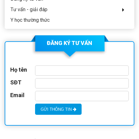
Tư vấn - giải đáp
Y học thường thức
ĐĂNG KÝ TƯ VẤN
Họ tên
SĐT
Email
GỬI THÔNG TIN