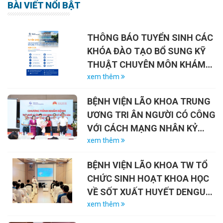
BÀI VIẾT NỔI BẬT
THÔNG BÁO TUYỂN SINH CÁC
KHÓA ĐÀO TẠO BỔ SUNG KỸ
THUẬT CHUYÊN MÔN KHÁM
CHỮA BỆNH NĂM 2026
xem thêm
BỆNH VIỆN LÃO KHOA TRUNG
ƯƠNG TRI ÂN NGƯỜI CÓ CÔNG
VỚI CÁCH MẠNG NHÂN KỶ
NIỆM 79 NĂM NGÀY THƯƠNG
xem thêm
BINH – LIỆT SĨ (27/7/1947 –
BỆNH VIỆN LÃO KHOA TW TỔ
27/7/2026)
CHỨC SINH HOẠT KHOA HỌC
VỀ SỐT XUẤT HUYẾT DENGUE
VÀ VAI TRÒ CỦA VẮC-XIN
xem thêm