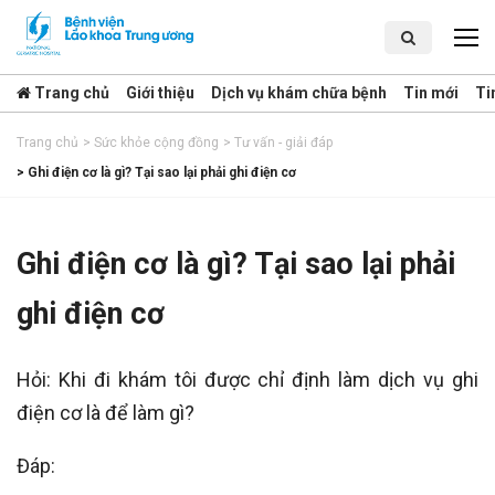
Trang chủ
Giới thiệu
Dịch vụ khám chữa bệnh
Tin mới
Ti
Trang chủ
>
Sức khỏe cộng đồng
>
Tư vấn - giải đáp
>
Ghi điện cơ là gì? Tại sao lại phải ghi điện cơ
Ghi điện cơ là gì? Tại sao lại phải
ghi điện cơ
Hỏi: Khi đi khám tôi được chỉ định làm dịch vụ ghi
điện cơ là để làm gì?
Đáp: