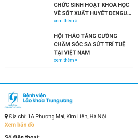
CHỨC SINH HOẠT KHOA HỌC
VỀ SỐT XUẤT HUYẾT DENGUE
VÀ VAI TRÒ CỦA VẮC-XIN
xem thêm
HỘI THẢO TĂNG CƯỜNG
CHĂM SÓC SA SÚT TRÍ TUỆ
TẠI VIỆT NAM
xem thêm
Địa chỉ: 1A Phương Mai, Kim Liên, Hà Nội
Xem bản đồ
Số điện thoại: