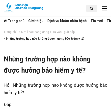
Trang chủ
Giới thiệu
Dịch vụ khám chữa bệnh
Tin mới
Ti
Trang chủ
>
Sức khỏe cộng đồng
>
Tư vấn - giải đáp
>
Những trường hợp nào không được hưởng bảo hiểm y tế?
Những trường hợp nào không
được hưởng bảo hiểm y tế?
Hỏi: Những trường hợp nào không được hưởng bảo
hiểm y tế?
Đáp: