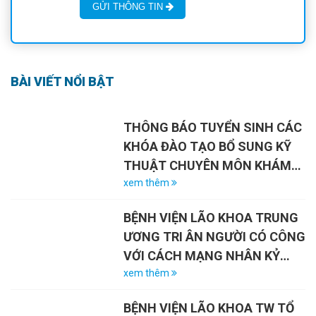
GỬI THÔNG TIN
BÀI VIẾT NỔI BẬT
THÔNG BÁO TUYỂN SINH CÁC
KHÓA ĐÀO TẠO BỔ SUNG KỸ
THUẬT CHUYÊN MÔN KHÁM
CHỮA BỆNH NĂM 2026
xem thêm
BỆNH VIỆN LÃO KHOA TRUNG
ƯƠNG TRI ÂN NGƯỜI CÓ CÔNG
VỚI CÁCH MẠNG NHÂN KỶ
NIỆM 79 NĂM NGÀY THƯƠNG
xem thêm
BINH – LIỆT SĨ (27/7/1947 –
BỆNH VIỆN LÃO KHOA TW TỔ
27/7/2026)