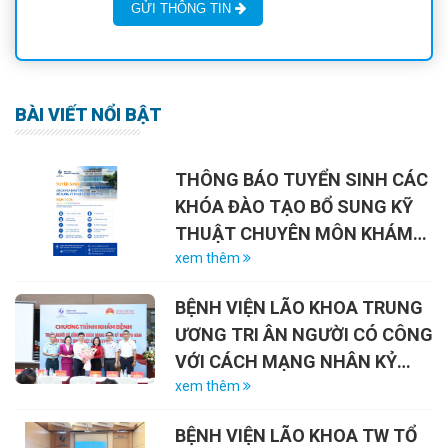
GỬI THÔNG TIN
BÀI VIẾT NỔI BẬT
THÔNG BÁO TUYỂN SINH CÁC
KHÓA ĐÀO TẠO BỔ SUNG KỸ
THUẬT CHUYÊN MÔN KHÁM
CHỮA BỆNH NĂM 2026
xem thêm
BỆNH VIỆN LÃO KHOA TRUNG
ƯƠNG TRI ÂN NGƯỜI CÓ CÔNG
VỚI CÁCH MẠNG NHÂN KỶ
NIỆM 79 NĂM NGÀY THƯƠNG
xem thêm
BINH – LIỆT SĨ (27/7/1947 –
BỆNH VIỆN LÃO KHOA TW TỔ
27/7/2026)