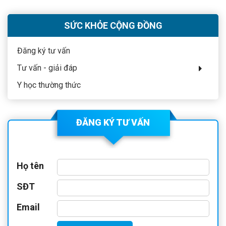
 CÁCH
A MÒN CỔ
SỨC KHỎE CỘNG ĐỒNG
Đăng ký tư vấn
Tư vấn - giải đáp
Y học thường thức
ĐĂNG KÝ TƯ VẤN
Họ tên
SĐT
Email