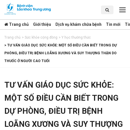
Trang chủ
Giới thiệu
Dịch vụ khám chữa bệnh
Tin mới
Ti
Trang chủ
>
Sức khỏe cộng đồng
>
Y học thường thức
>
TƯ VẤN GIÁO DỤC SỨC KHỎE: MỘT SỐ ĐIỀU CẦN BIẾT TRONG DỰ
PHÒNG, ĐIỀU TRỊ BỆNH LOÃNG XƯƠNG VÀ SUY THƯỢNG THẬN DO
THUỐC Ở NGƯỜI CAO TUỔI
TƯ VẤN GIÁO DỤC SỨC KHỎE:
MỘT SỐ ĐIỀU CẦN BIẾT TRONG
DỰ PHÒNG, ĐIỀU TRỊ BỆNH
LOÃNG XƯƠNG VÀ SUY THƯỢNG