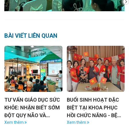
BÀI VIẾT LIÊN QUAN
O DỤC SỨC
BUỔI SINH HOẠT ĐẶC
ĐÁI THÁO ĐƯ
 BIẾT SỚM
BIỆT TẠI KHOA PHỤC
SỨC KHỎE RĂ
O VÀ
HỒI CHỨC NĂNG - BỆNH
Xem thêm
RĂNG
VIỆN LÃO KHOA TW
Xem thêm