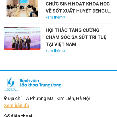
CHỨC SINH HOẠT KHOA HỌC
VỀ SỐT XUẤT HUYẾT DENGUE
VÀ VAI TRÒ CỦA VẮC-XIN
xem thêm
HỘI THẢO TĂNG CƯỜNG
CHĂM SÓC SA SÚT TRÍ TUỆ
TẠI VIỆT NAM
xem thêm
Địa chỉ: 1A Phương Mai, Kim Liên, Hà Nội
Xem bản đồ
Số điện thoại: