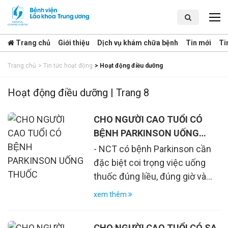
Trang chủ
Giới thiệu
Dịch vụ khám chữa bệnh
Tin mới
Ti
Trang chủ
>
Tin tức hoạt động
>
Hoạt động điều dưỡng
Hoạt động điều dưỡng | Trang 8
CHO NGƯỜI CAO TUỔI CÓ
BỆNH PARKINSON UỐNG
THUỐC
- NCT có bệnh Parkinson cần
đặc biệt coi trọng việc uống
thuốc đúng liều, đúng giờ và
uống xa bữa ăn để đảm bảo
xem thêm
tính hiệu quả tốt nhất của
thuốc - Nên rót 1 cốc nước đầy
CHO NGƯỜI CAO TUỔI CÓ SA