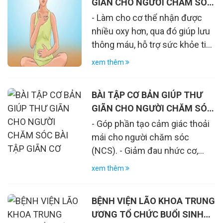
GIÃN CHO NGƯỜI CHĂM SÓC
đi tái lại rất nhiều lần, càng làm
trên da, nôn, buồn nôn…
BÀI TẬP HÍT THỞ SÂU
- Làm cho cơ thể nhận được
nặng thêm tình trạng suy dinh
nhiều oxy hơn, qua đó giúp lưu
dưỡng. Đặc biệt có rất nhiều
thông máu, hỗ trợ sức khỏe tim
trường hợp rối loạn nuốt không
mạch, hô hấp. - Tạo hiệu quả
được phát hiện do không có
xem thêm
tích cực cho tinh thần, góp
biểu hiện triệu chứng ho, sặc
phần làm giảm bớt tình trạng
mà chỉ thể hiện bằng tình trạng
BÀI TẬP CƠ BẢN GIÚP THƯ
mệt mỏi, căng thẳng hay thiếu
viêm phổi tái đi tái lại nhiều lần.
GIÃN CHO NGƯỜI CHĂM SÓC
tỉnh táo. - Góp phần giúp giảm
BÀI TẬP GIÃN CƠ
- Góp phần tạo cảm giác thoải
đau, hạ huyết áp, tăng khả
mái cho người chăm sóc
năng miễn dịch của cơ thể
(NCS). - Giảm đau nhức cơ,
căng cơ, bó cơ cục bộ… - Tăng
xem thêm
cường linh hoạt cho các khớp
xương qua đó tăng phạm vi
BỆNH VIỆN LÃO KHOA TRUNG
chuyển động của cơ thể. -
ƯƠNG TỔ CHỨC BUỔI SINH
Thúc đẩy máu lưu thông, cung