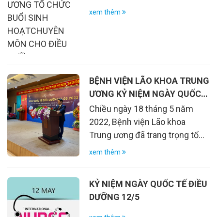
HOẠTCHUYÊN MÔN CHO
cấp chất dinh dưỡng và oxy
xem thêm
ĐIỀU DƯỠNG
vào cơ bắp. - Góp phần nâng
cao hiệu quả với các bài tập
luyện khác. Tăng sức bền và
khả năng chịu đựng của cơ,
giảm nguy cơ chấn thương do
BỆNH VIỆN LÃO KHOA TRUNG
tác động mạnh với các bài tập
ƯƠNG KỶ NIỆM NGÀY QUỐC
nặng
TẾ ĐIỀU DƯỠNG NĂM 2022
Chiều ngày 18 tháng 5 năm
2022, Bệnh viện Lão khoa
Trung ương đã trang trọng tổ
chức Kỷ niệm ngày Quốc tế
xem thêm
Điều dưỡng 12/5 và nói chuyện
chuyên đề: Đổi mới phong
KỶ NIỆM NGÀY QUỐC TẾ ĐIỀU
cách, thái độ phục vụ của cán
DƯỠNG 12/5
bộ y tế, hướng tới sự hài lòng
của người bệnh. Dự buổi Kỷ