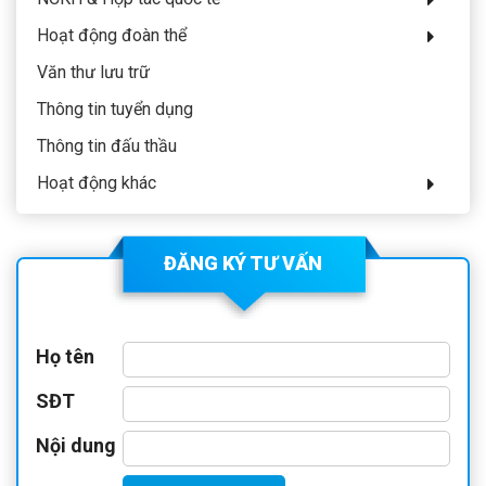
sơ loại và vòng bán kết) với 2
nội dung thi lý thuyết và thực
Hoạt động đoàn thể
hành kĩ thuật điều dưỡng. Hội
Văn thư lưu trữ
thi rất vinh dự được chào đòn
Thông tin tuyển dụng
sự hiện diện của các đồng chí
Thông tin đấu thầu
lãnh đạo đại diện các ban
ngành đoàn thể ngành Y tế: Đc
Hoạt động khác
Đào Thị Ngọc Dung – Phó chủ
tịch công đoàn ngành y tế Việt
ĐĂNG KÝ TƯ VẤN
Nam, Đc Nguyễn Thị Minh Tâm
– Tổng thư kí hội điều dưỡng
Việt Nam, Chủ tịch hội điều
dưỡng Hà Nội, Đc Nguyễn
Họ tên
Hồng Nhung – Phòng điều
SĐT
dưỡng tiết chế Bộ Y tế, Các
đồng nghiệp đến từ bệnh viện
Nội dung
Hữu Nghị Việt Đức, BV Da Liễu