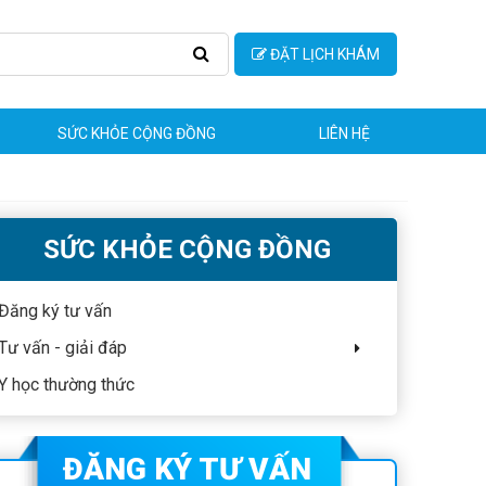
ĐẶT LỊCH KHÁM
SỨC KHỎE CỘNG ĐỒNG
LIÊN HỆ
SỨC KHỎE CỘNG ĐỒNG
Đăng ký tư vấn
Tư vấn - giải đáp
Y học thường thức
ĐĂNG KÝ TƯ VẤN