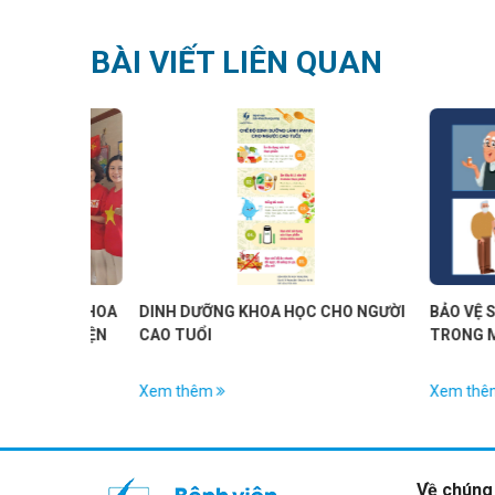
BÀI VIẾT LIÊN QUAN
 TẠI KHOA
DINH DƯỠNG KHOA HỌC CHO NGƯỜI
BẢO VỆ SỨC KH
NH VIỆN
CAO TUỔI
TRONG MÙA L
Xem thêm
Xem thêm
Về chúng 