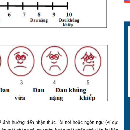
 ảnh hưởng đến nhận thức, lời nói hoặc ngôn ngữ (ví dụ: