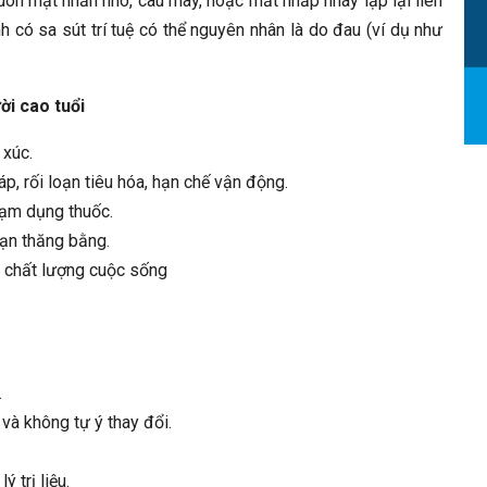
uôn mặt nhăn nhó, cau mày, hoặc mắt nhấp nháy lặp lại liên
h có sa sút trí tuệ có thể nguyên nhân là do đau (ví dụ như
ời cao tuổi
 xúc.
áp, rối loạn tiêu hóa, hạn chế vận động.
lạm dụng thuốc.
oạn thăng bằng.
m chất lượng cuộc sống
.
 và không tự ý thay đổi.
 trị liệu.