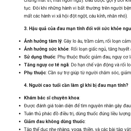
chứng mất trí, mất ngôn ngữ). Đau được gợi ý bởi kh
tục. Đôi khi những hành vi bất thường trên người bện
mất các hành vi xã hội đột ngột, cáu kỉnh, nhăn nhó).
3. Hậu quả của đau mạn tính đối với sức khỏe ngư
Ảnh hưởng tâm lý
: Gây lo âu, trầm cảm, rối loạn cảm
Ảnh hưởng sức khỏe
: Rối loạn giấc ngủ, tăng huyết 
Sử dụng thuốc
: Phụ thuộc thuốc giảm đau, nguy cơ 
Tăng nguy cơ té ngã
: Do hạn chế vận động và rối l
Phụ thuộc
: Cần sự trợ giúp từ người chăm sóc, giả
4. Người cao tuổi cần làm gì khi bị đau mạn tính?
Khám bác sĩ chuyên khoa
:
Được đánh giá toàn diện để tìm nguyên nhân gây đau
Tuân thủ phác đồ điều trị, dùng thuốc đúng liều lượng
Giảm đau không dùng thuốc
:
Tập thể dục nhẹ nhàng, yoga, thiền, và các bài tập vật lý