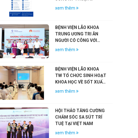
CHUYÊN MÔN KHÁM
xem thêm
CHỮA BỆNH NĂM 2026
BỆNH VIỆN LÃO KHOA
TRUNG ƯƠNG TRI ÂN
NGƯỜI CÓ CÔNG VỚI
CÁCH MẠNG NHÂN KỶ
xem thêm
NIỆM 79 NĂM NGÀY
THƯƠNG BINH – LIỆT SĨ
(27/7/1947 – 27/7/2026)
BỆNH VIỆN LÃO KHOA
TW TỔ CHỨC SINH HOẠT
KHOA HỌC VỀ SỐT XUẤT
HUYẾT DENGUE VÀ VAI
xem thêm
TRÒ CỦA VẮC-XIN
HỘI THẢO TĂNG CƯỜNG
CHĂM SÓC SA SÚT TRÍ
TUỆ TẠI VIỆT NAM
xem thêm