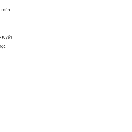
n môn
o tuyến
học