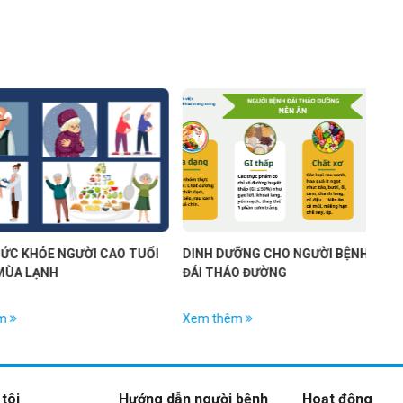
ỎE NGƯỜI CAO TUỔI
DINH DƯỠNG CHO NGƯỜI BỆNH MẮC
HOẠ
ẠNH
ĐÁI THÁO ĐƯỜNG
KHÔ
ĐÁI
Xem thêm
Xe
tôi
Hướng dẫn người bệnh
Hoạt động