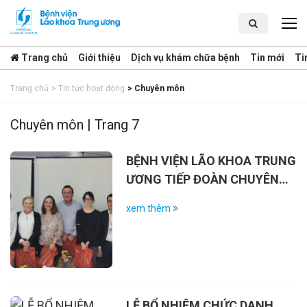
Trang chủ
Giới thiệu
Dịch vụ khám chữa bệnh
Tin mới
Ti
Trang chủ
>
Tin tức hoạt động
>
Chuyên môn
Chuyên môn | Trang 7
BỆNH VIỆN LÃO KHOA TRUNG
ƯƠNG TIẾP ĐOÀN CHUYÊN
GIA BỆNH VIỆN ĐẠI HỌC
xem thêm
HENRI MONDOR
LỄ BỔ NHIỆM CHỨC DANH