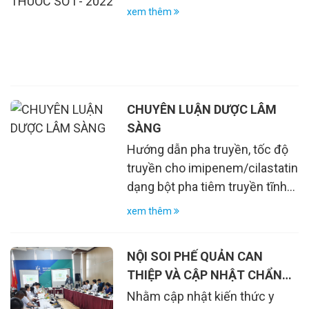
xem thêm
CHUYÊN LUẬN DƯỢC LÂM
SÀNG
Hướng dẫn pha truyền, tốc độ
truyền cho imipenem/cilastatin
dạng bột pha tiêm truyền tĩnh
mạch
xem thêm
NỘI SOI PHẾ QUẢN CAN
THIỆP VÀ CẬP NHẬT CHẨN
ĐOÁN, ĐIỀU TRỊ COPD – VAI
Nhằm cập nhật kiến thức y