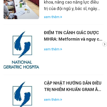
TRÒ CỦA PHỤC HỒI CHỨC
khoa, nâng cao năng lực điều
NĂNG Ở BỆNH NHÂN COPD
trị của đội ngũ y, bác sĩ, ngày
31/10/2022, Bệnh viện Lão
xem thêm
khoa TW tổ chức Hội thảo khoa
học chuyên đề “Nội soi phế
ĐIỂM TIN CẢNH GIÁC DƯỢC
quản can thiệp và cập nhật
MHRA: Metformin và nguy cơ
chẩn đoán, điều trị COPD - vai
thiếu hụt vitamin B12
trò của phục hồi chức năng ở
xem thêm
bệnh nhân COPD” với báo cáo
viên là GS Gerard Body, Trưởng
khoa PHCN - hô hấp, BV
General Hospital, Châlon en
Chamgagne, Pháp.
CẬP NHẬT HƯỚNG DẪN ĐIỀU
TRỊ NHIỄM KHUẨN GRAM ÂM
ĐA KHÁNG THUỐC
xem thêm