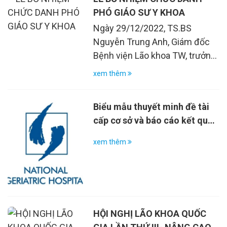
PHÓ GIÁO SƯ Y KHOA
Ngày 29/12/2022, TS.BS
Nguyễn Trung Anh, Giám đốc
Bệnh viện Lão khoa TW, trưởng
bộ môn Lão khoa – Đại học Y
xem thêm
Hà Nội, vinh dự nhận quyết
định bổ nhiệm chức danh Phó
Biểu mẫu thuyết minh đề tài
Giáo sư y khoa. Quyết định này
cấp cơ sở và báo cáo kết quả
là sự khẳng định cho những
nghiệm thu đề tài cấp cơ sở
đóng góp bền bỉ của Thầy
xem thêm
thuốc, Nhà giáo Nguyễn Trung
Anh trong suốt thời gian qua.
HỘI NGHỊ LÃO KHOA QUỐC