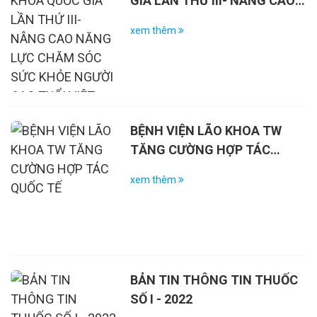
GIA LẦN THỨ III- NÂNG CAO
NĂNG LỰC CHĂM SÓC SỨC
xem thêm
KHỎE NGƯỜI CAO TUỔI VIỆT
NAM
BỆNH VIỆN LÃO KHOA TW
TĂNG CƯỜNG HỢP TÁC
QUỐC TẾ
xem thêm
BẢN TIN THÔNG TIN THUỐC
SỐ I - 2022