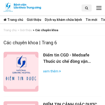
Trang chủ
Giới thiệu
Dịch vụ khám chữa bệnh
Tin mới
Ti
Trang chủ
>
Giới thiệu
>
Các chuyên khoa
Các chuyên khoa | Trang 6
Điểm tin CGD - Medsafe
Thuốc ức chế đồng vận
chuyển natri-glucose 2
xem thêm
(SGLT2) và nguy cơ tiềm ẩn
đối với bệnh đa hồng cầu
ĐIỂM TIN CẢNH GIÁC DƯỢC