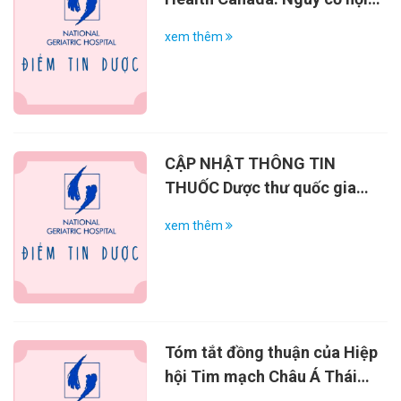
chứng thực bào máu liên quan
xem thêm
đến co-trimoxazol
(sulfamethoxazol/trimethopr
im)
CẬP NHẬT THÔNG TIN
THUỐC Dược thư quốc gia
Việt Nam lần thứ 3 phê duyệt
xem thêm
chỉ định của dapagliflozin
trong điều trị bệnh thận mạn
Tóm tắt đồng thuận của Hiệp
hội Tim mạch Châu Á Thái
Bình Dương (APSC) về chẩn