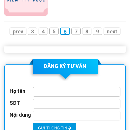
nhân sử dụng empagliflozin
chứng hiện tại:
hoặc dapagliflozin
prev
3
4
5
7
8
9
next
6
ĐĂNG KÝ TƯ VẤN
Họ tên
SĐT
Nội dung
GỬI THÔNG TIN