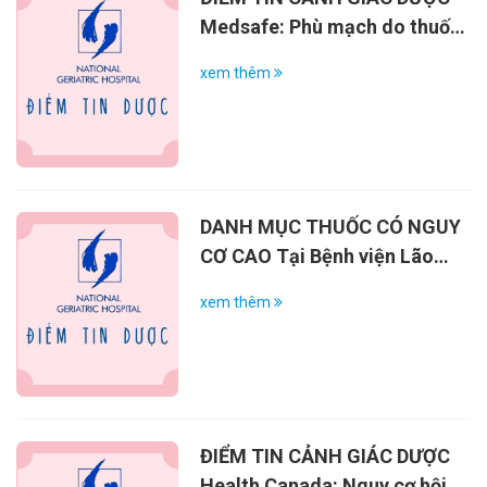
Medsafe: Phù mạch do thuốc
ức chế men chuyển (ACEI) có
xem thêm
thể gây tử vong
DANH MỤC THUỐC CÓ NGUY
CƠ CAO Tại Bệnh viện Lão
khoa Trung ương (năm 2023)
xem thêm
ĐIỂM TIN CẢNH GIÁC DƯỢC
Health Canada: Nguy cơ hội