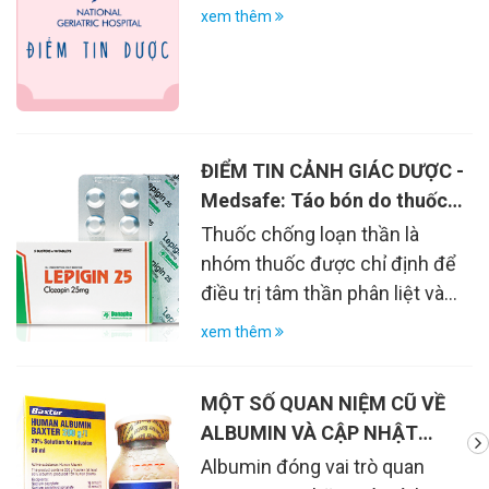
xem thêm
đoán và điều trị suy tim mạn
tính
ĐIỂM TIN CẢNH GIÁC DƯỢC -
Medsafe: Táo bón do thuốc
chống loạn thần – tác động
Thuốc chống loạn thần là
lớn đối với người bệnh
nhóm thuốc được chỉ định để
điều trị tâm thần phân liệt và
các rối loạn liên quan. Táo bón
xem thêm
là phản ứng có hại phổ biến
của tất cả các thuốc chống
MỘT SỐ QUAN NIỆM CŨ VỀ
loạn thần và có thể xảy ra ở tất
ALBUMIN VÀ CẬP NHẬT
cả các giai đoạn điều trị. Cần
BẰNG CHỨNG THEO Y VĂN
Albumin đóng vai trò quan
theo dõi thường xuyên nhu