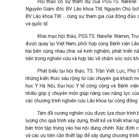
Hội thảo có sự tham dự của
PGS.TS. Narelle
Nguyên Giám đốc BV Lão khoa TW, Nguyên Chủ tịch 
BV Lão khoa TW … cùng sự tham gia của đông đảo ch
và quốc tế.
Khai mạc hội thảo, PGS.TS.
Narelle Warren, Trư
được quay lại Việt Nam, phối hợp cùng Bệnh viện Lão 
hai bên cùng nhau chia sẻ kinh nghiệm, phát triển 
tiên trong nghiên cứu và hợp tác về chăm sóc sức kh
Phát biểu tại hội thảo, TS. Trần Viết Lực, Ph
những kiến thức sâu rộng từ các chuyên gia khách m
học Y Hà Nội, Đại học Y tế công cộng và Bệnh viện
nhiều góp ý chuyên môn giúp nâng cao năng lực của 
các chương trình nghiên cứu Lão khoa tại cộng đồng t
Tám đề cương nghiên cứu được lựa chọn trình b
lượng cho quá trình xây dựng, thiết kế và triển khai 
bàn tròn tập trung vào hai nội dung chính:
Xác định c
và
các ưu tiên cần thiết lập để xây dựng chương trình