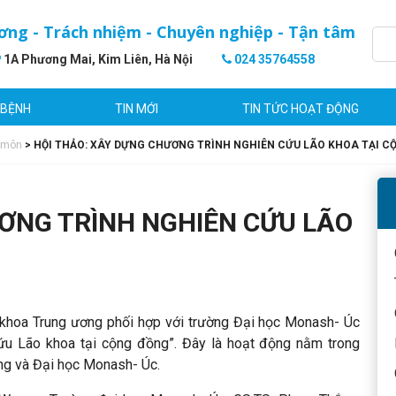
ơng - Trách nhiệm - Chuyên nghiệp - Tận tâm
1A Phương Mai, Kim Liên, Hà Nội
024 35764558
 BỆNH
TIN MỚI
TIN TỨC HOẠT ĐỘNG
 môn
>
HỘI THẢO: XÂY DỰNG CHƯƠNG TRÌNH NGHIÊN CỨU LÃO KHOA TẠI C
ƠNG TRÌNH NGHIÊN CỨU LÃO
 khoa Trung ương phối hợp với trường Đại học Monash- Úc
cứu Lão khoa tại cộng đồng”. Đây là hoạt động nằm trong
ng và Đại học Monash- Úc.