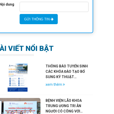
Nội dung
GỬI THÔNG TIN
ÀI VIẾT NỔI BẬT
THÔNG BÁO TUYỂN SINH
CÁC KHÓA ĐÀO TẠO BỔ
SUNG KỸ THUẬT
CHUYÊN MÔN KHÁM
xem thêm
CHỮA BỆNH NĂM 2026
BỆNH VIỆN LÃO KHOA
TRUNG ƯƠNG TRI ÂN
NGƯỜI CÓ CÔNG VỚI