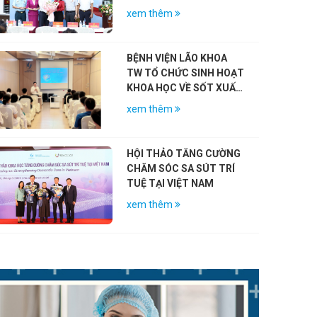
CÁCH MẠNG NHÂN KỶ
xem thêm
NIỆM 79 NĂM NGÀY
THƯƠNG BINH – LIỆT SĨ
(27/7/1947 – 27/7/2026)
BỆNH VIỆN LÃO KHOA
TW TỔ CHỨC SINH HOẠT
KHOA HỌC VỀ SỐT XUẤT
HUYẾT DENGUE VÀ VAI
xem thêm
TRÒ CỦA VẮC-XIN
HỘI THẢO TĂNG CƯỜNG
CHĂM SÓC SA SÚT TRÍ
TUỆ TẠI VIỆT NAM
xem thêm