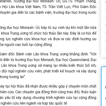
 Warren, Trường đại học Monash- Úc, GS.TS. Phạm Thắng,
Hội Lão khoa Việt Nam; TS. Trần Viết Lực, Phó Giám Đốc
uyên gia đến từ các bệnh viện, trường đại học trong nước
ờng đại học Monash- Úc bày tỏ sự vinh dự khi một lần nữa
khoa Trung ương tổ chức hội thảo lần này. Đây là cơ hội để
năng lực nghiên cứu khoa học và đưa ra các định hướng ưu
ỏe người cao tuổi tại cộng đồng.
ó Giám đốc Bệnh viện Lão khoa Trung ương khẳng định: “
Với
ời đến từ trường Đại học Monash, Đại học Queensland, Đại
 Lão khoa Trung ương sẽ mang lại nhiều kiến thức bổ ích,
đội ngũ nghiên cứu viên; phát triển kế hoạch và xây dựng
rong tương lai”.
ày tại hội thảo đã nhận được nhiều góp ý chuyên môn chất
nghiên cứu. Các chuyên gia đồng thời cũng trao đổi, thảo luận
ác yếu tố xây dựng chương trình nghiên cứu tại cộng đồng
 nghiên cứu liên ngành và hợp tác quốc tế