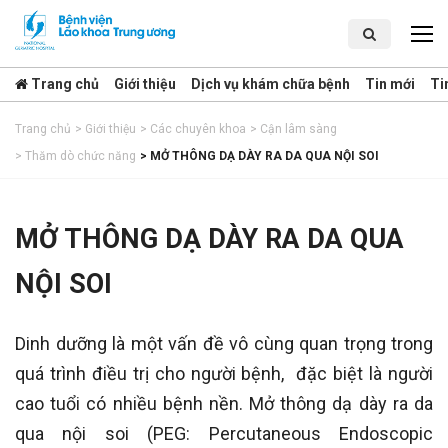
Trang chủ
Giới thiệu
Dịch vụ khám chữa bệnh
Tin mới
Ti
Trang chủ
>
Giới thiệu
>
Các chuyên khoa
>
Cận lâm sàng
>
Thăm dò chức năng
>
MỞ THÔNG DẠ DÀY RA DA QUA NỘI SOI
MỞ THÔNG DẠ DÀY RA DA QUA
NỘI SOI
Dinh dưỡng là một vấn đề vô cùng quan trọng trong
quá trình điều trị cho người bệnh, đặc biệt là người
cao tuổi có nhiều bệnh nền. Mở thông dạ dày ra da
qua nội soi (
PEG: Percutaneous Endoscopic