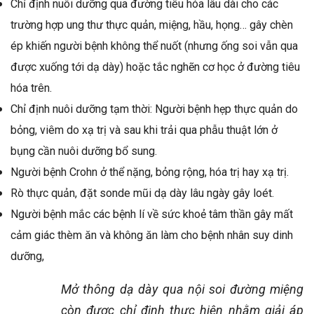
Chỉ định nuôi dưỡng qua đường tiêu hóa lâu dài cho các
trường hợp ung thư thực quản, miệng, hầu, họng… gây chèn
ép khiến người bệnh không thể nuốt (nhưng ống soi vẫn qua
được xuống tới dạ dày) hoặc tắc nghẽn cơ học ở đường tiêu
hóa trên.
Chỉ định nuôi dưỡng tạm thời: Người bệnh hẹp thực quản do
bỏng, viêm do xạ trị và sau khi trải qua phẫu thuật lớn ở
bụng cần nuôi dưỡng bổ sung.
Người bệnh Crohn ở thể nặng, bỏng rộng, hóa trị hay xạ trị.
Rò thực quản, đặt sonde mũi dạ dày lâu ngày gây loét.
Người bệnh mắc các bệnh lí về sức khoẻ tâm thần gây mất
cảm giác thèm ăn và không ăn làm cho bệnh nhân suy dinh
dưỡng,
Mở thông dạ dày qua nội soi đường miệng
còn được chỉ định thực hiện nhằm giải áp