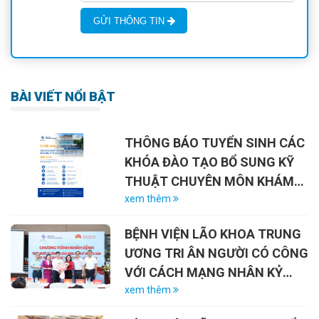
GỬI THÔNG TIN
BÀI VIẾT NỔI BẬT
THÔNG BÁO TUYỂN SINH CÁC
KHÓA ĐÀO TẠO BỔ SUNG KỸ
THUẬT CHUYÊN MÔN KHÁM
CHỮA BỆNH NĂM 2026
xem thêm
BỆNH VIỆN LÃO KHOA TRUNG
ƯƠNG TRI ÂN NGƯỜI CÓ CÔNG
VỚI CÁCH MẠNG NHÂN KỶ
NIỆM 79 NĂM NGÀY THƯƠNG
xem thêm
BINH – LIỆT SĨ (27/7/1947 –