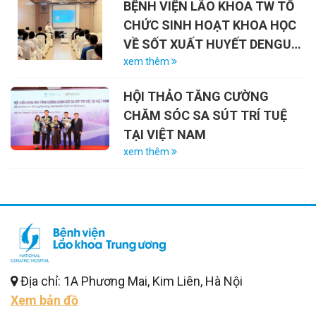
BỆNH VIỆN LÃO KHOA TW TỔ
27/7/2026)
CHỨC SINH HOẠT KHOA HỌC
VỀ SỐT XUẤT HUYẾT DENGUE
VÀ VAI TRÒ CỦA VẮC-XIN
xem thêm
HỘI THẢO TĂNG CƯỜNG
CHĂM SÓC SA SÚT TRÍ TUỆ
TẠI VIỆT NAM
xem thêm
Địa chỉ: 1A Phương Mai, Kim Liên, Hà Nội
Xem bản đồ