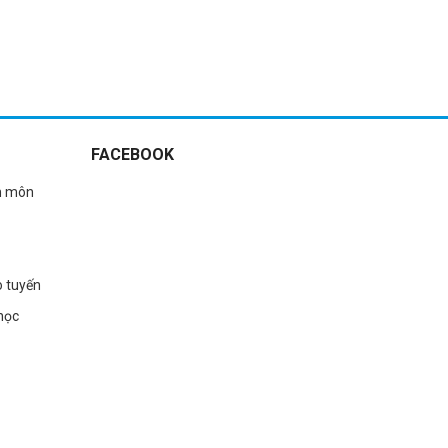
FACEBOOK
n môn
o tuyến
học