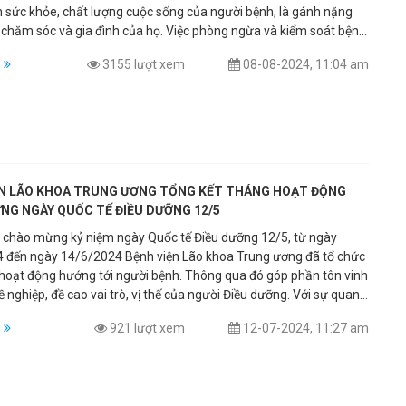
 sức khỏe, chất lượng cuộc sống của người bệnh, là gánh nặng
 và gia đình của họ. Việc phòng ngừa và kiểm soát bệnh
mạn tính là rất quan trọng để giúp người cao tuổi sống khỏe
m
3155 lượt xem
08-08-2024, 11:04 am
 lập và hạnh phúc. Vì vậy việc lập kế hoạch chăm sóc cho NCT
nh lý thần kinh mạn tính là cần thiết và quan trọng.
ỆN LÃO KHOA TRUNG ƯƠNG TỔNG KẾT THÁNG HOẠT ĐỘNG
NG NGÀY QUỐC TẾ ĐIỀU DƯỠNG 12/5
c chào mừng kỷ niệm ngày Quốc tế Điều dưỡng 12/5, từ ngày
 đến ngày 14/6/2024 Bệnh viện Lão khoa Trung ương đã tổ chức
 hoạt động hướng tới người bệnh. Thông qua đó góp phần tôn vinh
 nghiệp, đề cao vai trò, vị thế của người Điều dưỡng. Với sự quan
điều kiện của Ban Giám đốc; sự ủng hộ, đồng hành của lãnh đạo
m
921 lượt xem
12-07-2024, 11:27 am
 cùng sự vào cuộc chủ động, tích cực, sáng tạo của đội ngũ Điều
n, Kỹ thuật Y trong toàn Bệnh viện, các khoa lâm sàng, cận lâm
ởng ứng sôi nổi, nhiệt tình tạo nên phong trào thiết thực, ý nghĩa.