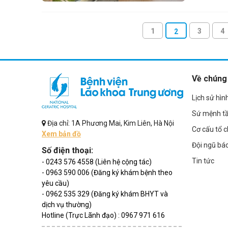
1
3
4
2
Về chúng 
Lịch sử hìn
Sứ mệnh t
Địa chỉ: 1A Phương Mai, Kim Liên, Hà Nội
Cơ cấu tổ 
Xem bản đồ
Đội ngũ bác
Số điện thoại:
Tin tức
- 0243 576 4558 (Liên hệ cộng tác)
- 0963 590 006 (Đăng ký khám bệnh theo
yêu cầu)
- 0962 535 329 (Đăng ký khám BHYT và
dịch vụ thường)
Hotline (Trực Lãnh đạo) : 0967 971 616