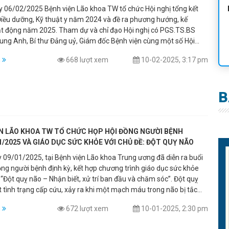
 TỚI TƯƠNG LAI
y 06/02/2025 Bệnh viện Lão khoa TW tổ chức Hội nghị tổng kết
Điều dưỡng, Kỹ thuật y năm 2024 và đề ra phương hướng, kế
5. Tham dự và chỉ đạo Hội nghị có PGS.TS.BS
ung Anh, Bí thư Đảng uỷ, Giám đốc Bệnh viện cùng một số Hội
hỉ công tác và gần 60 Điều dưỡng viên, Kỹ thuật y là các Hội viên
m
668 lượt xem
10-02-2025, 3:17 pm
iều thành tích trong công tác. Tại Hội nghị ThS.Trần Thị
, Trưởng phòng, Chi hội trưởng Chi hội Điều dưỡng Bệnh viện đã
hái quát kết quả đạt được năm 2024 và phương hướng, kế hoạch
B
nhờ sự quan tâm, ủng hộ, chỉ đạo sát
n lãnh đạo Bệnh viện; sự đoàn kết, nỗ lực, chung sức đồng lòng
gũ Điều dưỡng viên, Kỹ thuật y nên công tác chăm sóc người bệnh
iều thành tích đáng ghi nhận. Các quy trình, quy chế chuyên môn
ỆN LÃO KHOA TW TỔ CHỨC HỌP HỘI ĐỒNG NGƯỜI BỆNH
quan tâm, chú trọng và thực hiện bài bản, nghiêm túc. Tinh thần,
/2025 VÀ GIÁO DỤC SỨC KHỎE VỚI CHỦ ĐỀ: ĐỘT QUỴ NÃO
hăm sóc, phục vụ người bệnh luôn được cộng đồng đánh giá cao.
 09/01/2025, tại Bệnh viện Lão khoa Trung ương đã diễn ra buổi
đào tạo, nghiên cứu khoa học điều dưỡng đã từng bước được
ồng người bệnh định kỳ, kết hợp chương trình giáo dục sức khỏe
cả về số lượng và chất lượng.
“Đột quỵ não – Nhận biết, xử trí ban đầu và chăm sóc”. Đột quỵ
 tình trạng cấp cứu, xảy ra khi một mạch máu trong não bị tắc
 vỡ, khiến các tế bào não bị thiếu oxy và chết đi. Việc phát hiện
m
672 lượt xem
10-01-2025, 2:30 pm
u hiệu của đột quỵ và đưa bệnh nhân đến cơ sở y tế kịp thời là vô
rọng để giảm thiểu các hậu quả nghiêm trọng. Với mục tiêu