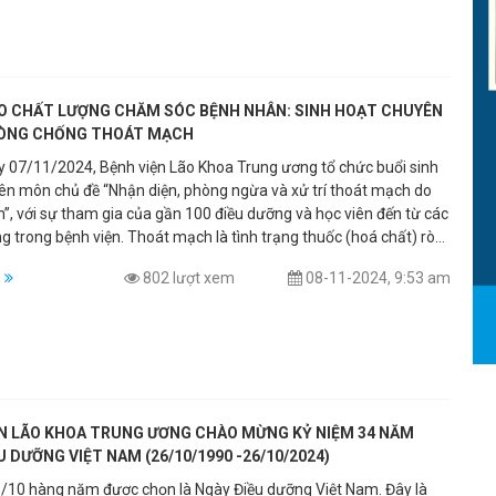
nhận thức về các dấu hiệu cảnh báo sớm của đột quỵ, các bước
p thời và hướng dẫn chăm sóc phục hồi hiệu quả, buổi họp đã thu
am gia của đông đảo bệnh nhân và người nhà. Các chuyên gia y tế
ày thông tin khoa học, dễ hiểu và tổ chức phần hỏi đáp sôi nổi,
 tham dự tiếp cận kiến thức y tế một cách thiết thực và gần gũi.
O CHẤT LƯỢNG CHĂM SÓC BỆNH NHÂN: SINH HOẠT CHUYÊN
HÒNG CHỐNG THOÁT MẠCH
y 07/11/2024, Bệnh viện Lão Khoa Trung ương tổ chức buổi sinh
ên môn chủ đề “Nhận diện, phòng ngừa và xử trí thoát mạch do
h”, với sự tham gia của gần 100 điều dưỡng và học viên đến từ các
 trong bệnh viện. Thoát mạch là tình trạng thuốc (hoá chất) rò
hập vào các tổ chức dưới da. Đây là tai biến thường gặp khi
m
802 lượt xem
08-11-2024, 9:53 am
á chất, nuôi dưỡng qua đường tĩnh mạch, truyền dung dịch có độ
 lớn,… vào tĩnh mạch ngoại vi. Thoát mạch gây tổn thương mô và
c dưới da. Đặc biệt là ở những bệnh nhân cao tuổi, hệ miễn dịch
khả năng hồi phục kém, nên biến chứng này càng trở nên nguy
 lại nhiều hậu quả nghiêm trọng.
ỆN LÃO KHOA TRUNG ƯƠNG CHÀO MỪNG KỶ NIỆM 34 NĂM
U DƯỠNG VIỆT NAM (26/10/1990 -26/10/2024)
/10 hàng năm được chọn là Ngày Điều dưỡng Việt Nam. Đây là