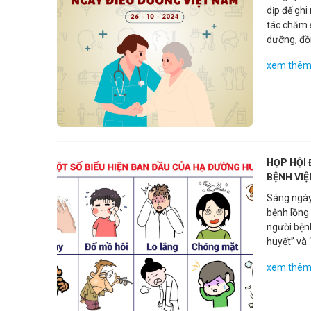
dịp để ghi
tác chăm 
dưỡng, đồ
hợp tác, h
xem thê
HỌP HỘI 
BỆNH VI
Sáng ngày
bệnh lồng
người bệnh
huyết” và 
buổi sinh 
xem thê
quy định 
nhà người 
những thắ