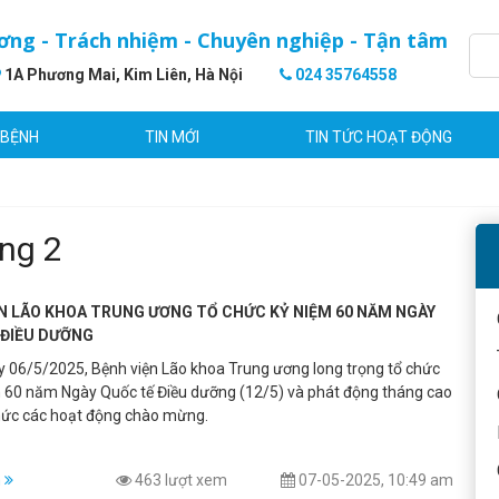
ơng - Trách nhiệm - Chuyên nghiệp - Tận tâm
1A Phương Mai, Kim Liên, Hà Nội
024 35764558
 BỆNH
TIN MỚI
TIN TỨC HOẠT ĐỘNG
ng 2
ỆN LÃO KHOA TRUNG ƯƠNG TỔ CHỨC KỶ NIỆM 60 NĂM NGÀY
 ĐIỀU DƯỠNG
y 06/5/2025, Bệnh viện Lão khoa Trung ương long trọng tổ chức
m 60 năm Ngày Quốc tế Điều dưỡng (12/5) và phát động tháng cao
hức các hoạt động chào mừng.
m
463 lượt xem
07-05-2025, 10:49 am