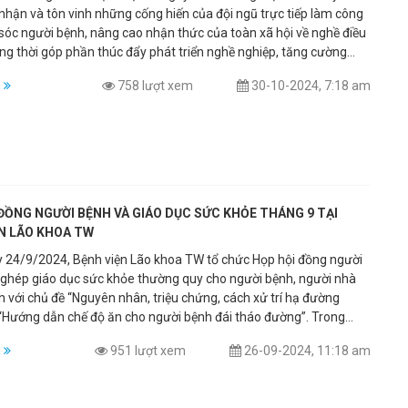
 nhận và tôn vinh những cống hiến của đội ngũ trực tiếp làm công
sóc người bệnh, nâng cao nhận thức của toàn xã hội về nghề điều
ng thời góp phần thúc đẩy phát triển nghề nghiệp, tăng cường
ội nhập quốc tế.
m
758 lượt xem
30-10-2024, 7:18 am
ĐỒNG NGƯỜI BỆNH VÀ GIÁO DỤC SỨC KHỎE THÁNG 9 TẠI
ỆN LÃO KHOA TW
 24/9/2024, Bệnh viện Lão khoa TW tổ chức Họp hội đồng người
 ghép giáo dục sức khỏe thường quy cho người bệnh, người nhà
 với chủ đề “Nguyên nhân, triệu chứng, cách xử trí hạ đường
“Hướng dẫn chế độ ăn cho người bệnh đái tháo đường”. Trong
hoạt Hội đồng người bệnh, bên cạnh việc phổ biến những nội quy,
m
951 lượt xem
26-09-2024, 11:18 am
của bệnh viện, cũng như quyền và nghĩa vụ của người bệnh, người
bệnh, Đại diện lãnh đạo Bệnh viện cũng lắng nghe ý kiến, giải đáp
c mắc, khảo sát sự hài lòng của người bệnh về công tác khám,