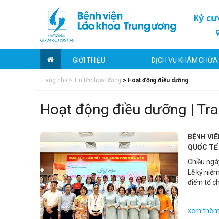
Kỷ cư
GIỚI THIỆU
DỊCH VỤ KHÁM CHỮA
Trang chủ
>
Tin tức hoạt động
>
Hoạt động điều dưỡng
Hoạt động điều dưỡng | Tra
BỆNH VI
QUỐC TẾ
Chiều ngà
Lễ kỷ niệ
điểm tổ c
xem thê