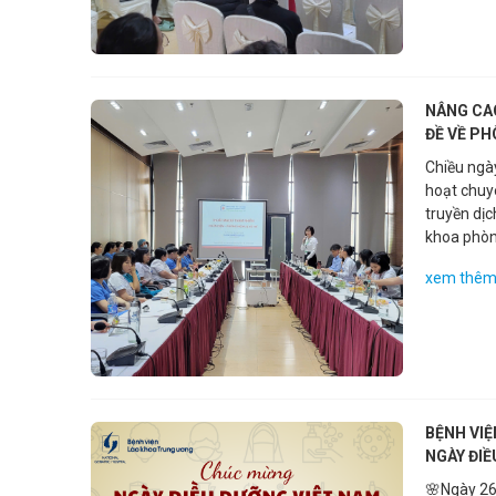
nâng cao 
sơ cứu kị
hút sự th
đã trình b
giúp người
NÂNG CA
ĐỀ VỀ P
Chiều ngà
hoạt chuy
truyền dịc
khoa phòng
hoặc xâm n
xem thê
truyền ho
thẩm thấu
các tổ chứ
suy yếu, 
hiểm và để
BỆNH VI
NGÀY ĐIỀ
🌸Ngày 26