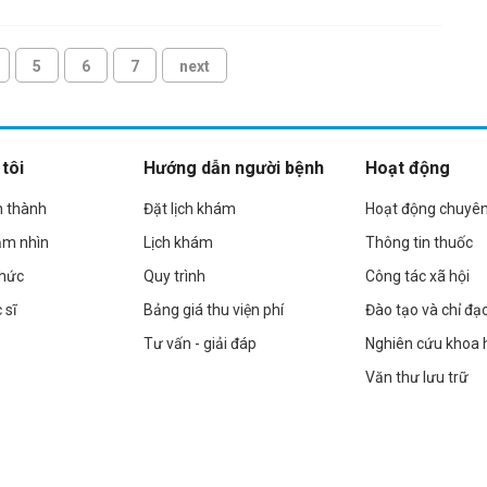
5
6
7
next
tôi
Hướng dẫn người bệnh
Hoạt động
h thành
Đặt lịch khám
Hoạt động chuyê
ầm nhìn
Lịch khám
Thông tin thuốc
chức
Quy trình
Công tác xã hội
 sĩ
Bảng giá thu viện phí
Đào tạo và chỉ đạ
Tư vấn - giải đáp
Nghiên cứu khoa 
Văn thư lưu trữ