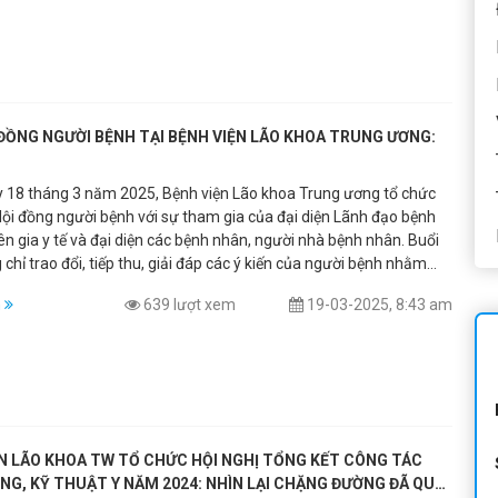
ĐỒNG NGƯỜI BỆNH TẠI BỆNH VIỆN LÃO KHOA TRUNG ƯƠNG:
 18 tháng 3 năm 2025, Bệnh viện Lão khoa Trung ương tổ chức
Hội đồng người bệnh với sự tham gia của đại diện Lãnh đạo bệnh
ên gia y tế và đại diện các bệnh nhân, người nhà bệnh nhân. Buổi
chỉ trao đổi, tiếp thu, giải đáp các ý kiến của người bệnh nhằm
hơn nữa chất lượng khám chữa bệnh tại bệnh viện, mà còn đặc
m
639 lượt xem
19-03-2025, 8:43 am
rọng đến việc giáo dục sức khỏe cho người bệnh với chủ đề "Nhận
nh có vấn đề về sức khỏe tâm thần". Theo thống kê từ Tổ
Thế giới, các vấn đề về sức khỏe tâm thần ở người cao tuổi đang
trở nên phổ biến và là một trong những thách thức lớn trong việc
sức khỏe cho đối tượng này. Bệnh lý tâm thần không chỉ ảnh
 sức khỏe thể chất của người cao tuổi mà còn làm gia tăng gánh
ia đình và xã hội. Chính vì vậy, việc tổ chức các buổi giáo dục sức
N LÃO KHOA TW TỔ CHỨC HỘI NGHỊ TỔNG KẾT CÔNG TÁC
biệt là về nhận diện các vấn đề tâm thần, đóng vai trò vô cùng
NG, KỸ THUẬT Y NĂM 2024: NHÌN LẠI CHẶNG ĐƯỜNG ĐÃ QUA
g.