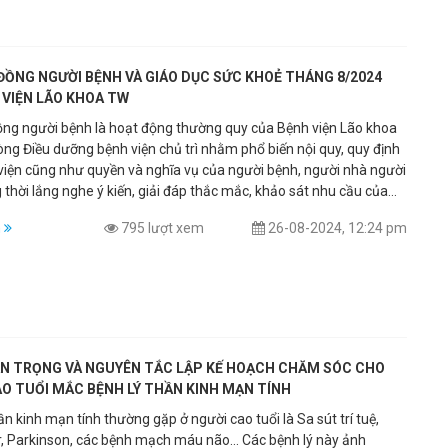
 và các dịch vụ chăm sóc sức khoẻ tại bệnh viện.
ĐỒNG NGƯỜI BỆNH VÀ GIÁO DỤC SỨC KHOẺ THÁNG 8/2024
 VIỆN LÃO KHOA TW
ồng người bệnh là hoạt động thường quy của Bệnh viện Lão khoa
ng Điều dưỡng bệnh viện chủ trì nhằm phổ biến nội quy, quy định
viện cũng như quyền và nghĩa vụ của người bệnh, người nhà người
thời lắng nghe ý kiến, giải đáp thắc mắc, khảo sát nhu cầu của
h về công tác khám, chữa bệnh và các dịch vụ chăm sóc sức khỏe
m
795 lượt xem
26-08-2024, 12:24 pm
iện. Trong buổi sinh hoạt Hội đồng người bệnh tháng 8/2024, bên
 phổ biến nội quy quy định của Bệnh viện, Phòng Điều Dưỡng đã
cùng Trung tâm Khám chữa Bệnh theo yêu cầu & Quốc tế tổ chức
sức khỏe với chủ đề “Bệnh võng mạc đái tháo Đường và cách
a” tới đông đảo người bệnh và người nhà người bệnh tham dự
ình.
N TRỌNG VÀ NGUYÊN TẮC LẬP KẾ HOẠCH CHĂM SÓC CHO
O TUỔI MẮC BỆNH LÝ THẦN KINH MẠN TÍNH
ần kinh mạn tính thường gặp ở người cao tuổi là Sa sút trí tuệ,
rkinson, các bệnh mạch máu não... Các bệnh lý này ảnh