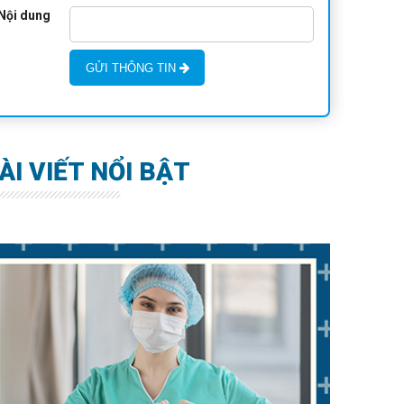
Nội dung
GỬI THÔNG TIN
ÀI VIẾT NỔI BẬT