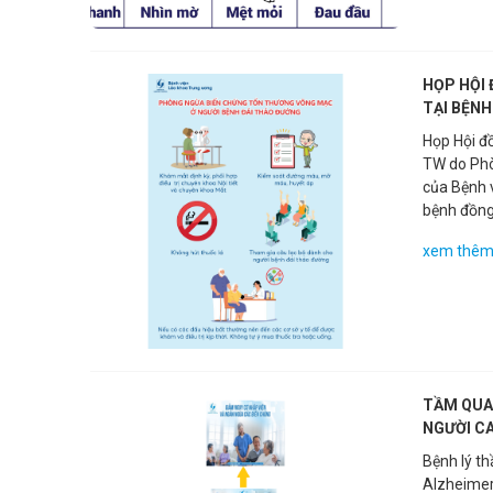
chữa bệnh
HỌP HỘI 
TẠI BỆNH
Họp Hội đ
TW do Phò
của Bệnh 
bệnh đồng 
người bện
xem thê
tại Bệnh v
cạnh việc
phối hợp 
Giáo dục 
phòng ngừ
chương tr
TẦM QUA
NGƯỜI CA
Bệnh lý th
Alzheimer, Pa