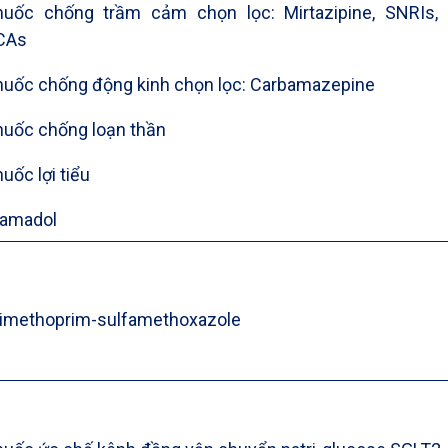
huốc chống trầm cảm chọn lọc: Mirtazipine, SNRIs, 
CAs
huốc chống động kinh chọn lọc: Carbamazepine
huốc chống loạn thần
uốc lợi tiểu
ramadol
rimethoprim-sulfamethoxazole