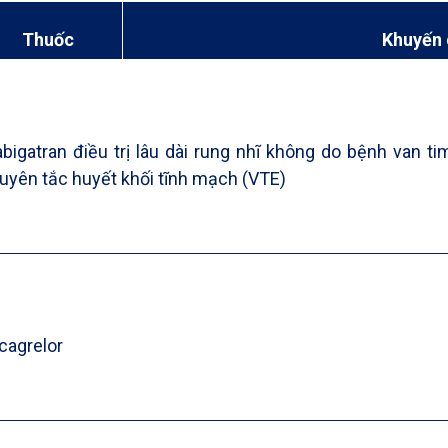
Thuốc
Khuyến
bigatran điều trị lâu dài rung nhĩ không do bệnh van t
uyên tắc huyết khối tĩnh mạch (VTE)
cagrelor