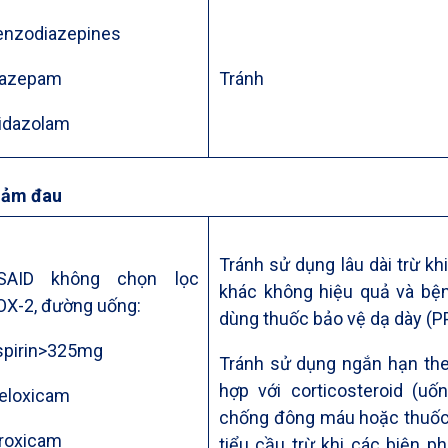
enzodiazepines
iazepam
Tránh
idazolam
iảm đau
Tránh sử dụng lâu dài trừ kh
SAID không chọn lọc
khác không hiệu quả và bệ
OX-2, đường uống:
dùng thuốc bảo vệ dạ dày (PP
spirin>325mg
Tránh sử dụng ngắn hạn theo
hợp với corticosteroid (uốn
eloxicam
chống đông máu hoặc thuốc
iroxicam
tiểu cầu trừ khi các biện p