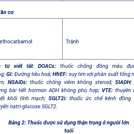
iãn cơ
ethocarbamol
Tránh
c từ viết tắt
:
DOACs:
thuốc chống đông máu đư
ng;
GI:
Đường tiêu hoá;
HfrEF:
suy tim với phân suất tống
ảm;
NSAIDs:
thuốc chống viêm không steroid;
SIADH:
ứng bài tiết hormon ADH không phù hợp;
VTE:
thuyên 
yết khối tĩnh mạch;
SGLT2i:
thuốc ức chế kênh đồng 
yển natri-glucose SGLT2.
Bảng
2
: Thuốc được sử dụng thận trọng ở người lớn
tuổi