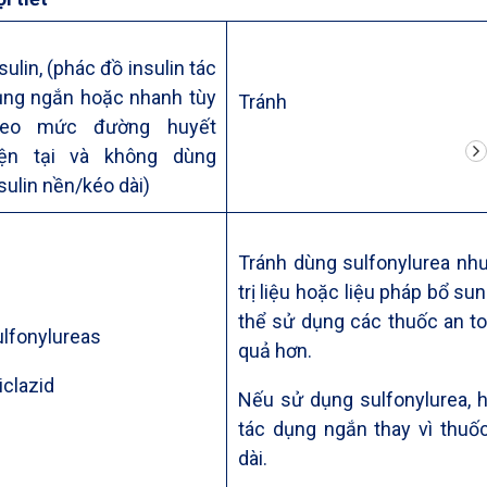
sulin, (phác đồ insulin tác
ụng ngắn hoặc nhanh tùy
Tránh
heo mức đường huyết
iện tại và không dùng
sulin nền/kéo dài)
Tránh dùng sulfonylurea như
trị liệu hoặc liệu pháp bổ su
thể sử dụng các thuốc an to
lfonylureas
quả hơn.
iclazid
Nếu sử dụng sulfonylurea, 
tác dụng ngắn thay vì thuố
dài.