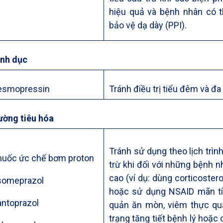
hiệu quả và bệnh nhân có 
bảo vệ dạ dày (PPI).
inh dục
esmopressin
Tránh điều trị tiểu đêm và đ
ường tiêu hóa
Tránh sử dụng theo lịch trình
huốc ức chế bơm proton
trừ khi đối với những bệnh 
cao (ví dụ: dùng corticoste
someprazol
hoặc sử dụng NSAID mãn tí
antoprazol
quản ăn mòn, viêm thực quản
trạng tăng tiết bệnh lý hoặc 