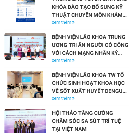
KHÓA ĐÀO TẠO BỔ SUNG KỸ
THUẬT CHUYÊN MÔN KHÁM
CHỮA BỆNH NĂM 2026
xem thêm
BỆNH VIỆN LÃO KHOA TRUNG
ƯƠNG TRI ÂN NGƯỜI CÓ CÔNG
VỚI CÁCH MẠNG NHÂN KỶ
NIỆM 79 NĂM NGÀY THƯƠNG
xem thêm
BINH – LIỆT SĨ (27/7/1947 –
BỆNH VIỆN LÃO KHOA TW TỔ
27/7/2026)
CHỨC SINH HOẠT KHOA HỌC
VỀ SỐT XUẤT HUYẾT DENGUE
VÀ VAI TRÒ CỦA VẮC-XIN
xem thêm
HỘI THẢO TĂNG CƯỜNG
CHĂM SÓC SA SÚT TRÍ TUỆ
TẠI VIỆT NAM