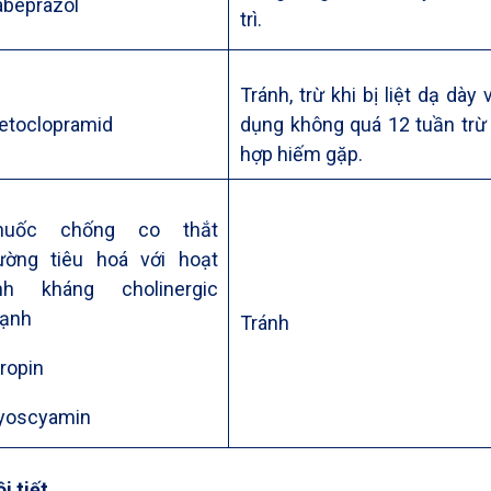
abeprazol
trì.
Tránh, trừ khi bị liệt dạ dày 
etoclopramid
dụng không quá 12 tuần trừ
hợp hiếm gặp.
huốc chống co thắt
ường tiêu hoá với hoạt
ính kháng cholinergic
ạnh
Tránh
ropin
yoscyamin
i tiết