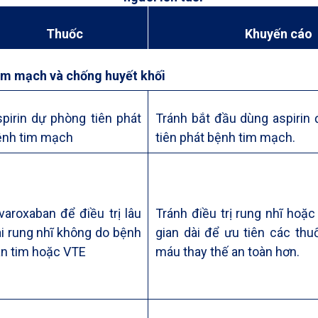
Thuốc
Khuyến cáo
im mạch và chống huyết khối
pirin dự phòng tiên phát
Tránh bắt đầu dùng aspirin
ệnh tim mạch
tiên phát bệnh tim mạch.
varoxaban để điều trị lâu
Tránh điều trị rung nhĩ hoặc
i rung nhĩ không do bệnh
gian dài để ưu tiên các th
an tim hoặc VTE
máu thay thế an toàn hơn.