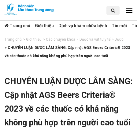
Trang chủ
Giới thiệu
Dịch vụ khám chữa bệnh
Tin mới
Ti
Trang chủ
>
Giới thiệu
>
Các chuyên khoa
>
Dược và vật tư y tế
>
Dược
>
CHUYÊN LUẬN DƯỢC LÂM SÀNG: Cập nhật AGS Beers Criteria® 2023
về các thuốc có khả năng không phù hợp trên người cao tuổi
CHUYÊN LUẬN DƯỢC LÂM SÀNG:
Cập nhật AGS Beers Criteria®
2023 về các thuốc có khả năng
không phù hợp trên người cao tuổi