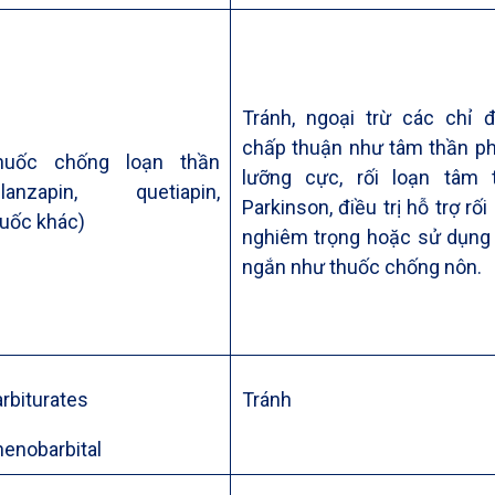
Tránh, ngoại trừ các chỉ 
chấp thuận như tâm thần phân
huốc chống loạn thần
lưỡng cực, rối loạn tâm
Olanzapin, quetiapin,
Parkinson, điều trị hỗ trợ rố
huốc khác)
nghiêm trọng hoặc sử dụng t
ngắn như thuốc chống nôn.
rbiturates
Tránh
enobarbital