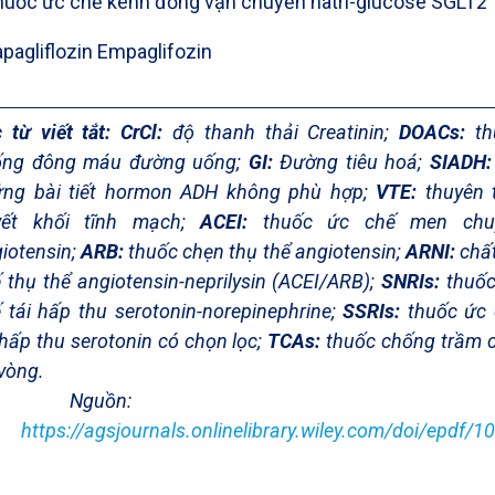
huốc ức chế kênh đồng vận chuyển natri-glucose SGLT2
pagliflozin Empaglifozin
 từ viết tắt: CrCl:
độ thanh thải Creatinin;
DOACs:
th
ống đông máu đường uống;
GI:
Đường tiêu hoá;
SIADH
ứng bài tiết hormon ADH không phù hợp;
VTE:
thuyên 
yết khối tĩnh mạch;
ACEI:
thuốc ức chế men chu
iotensin;
ARB:
thuốc chẹn thụ thể angiotensin;
ARNI:
chấ
 thụ thể angiotensin-neprilysin (ACEI/ARB);
SNRIs:
thuố
 tái hấp thu serotonin-norepinephrine;
SSRIs:
thuốc ức
 hấp thu serotonin có chọn lọc;
TCAs:
thuốc chống trầm
vòng.
Nguồn
:
https://agsjournals.onlinelibrary.wiley.com/doi/epdf/