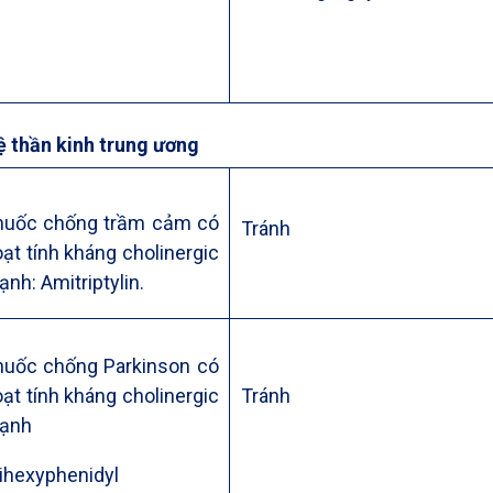
ệ thần kinh trung ương
huốc chống trầm cảm có
Tránh
ạt tính kháng cholinergic
nh: Amitriptylin.
huốc chống Parkinson có
ạt tính kháng cholinergic
Tránh
ạnh
ihexyphenidyl