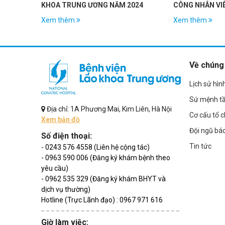
KHOA TRUNG ƯƠNG NĂM 2024
CÔNG NHÂN VIÊN BỆN
KHOA TW
Xem thêm
Xem thêm
Về chúng 
Lịch sử hìn
Sứ mệnh t
Địa chỉ: 1A Phương Mai, Kim Liên, Hà Nội
Cơ cấu tổ 
Xem bản đồ
Đội ngũ bác
Số điện thoại:
Tin tức
- 0243 576 4558 (Liên hệ cộng tác)
- 0963 590 006 (Đăng ký khám bệnh theo
yêu cầu)
- 0962 535 329 (Đăng ký khám BHYT và
dịch vụ thường)
Hotline (Trực Lãnh đạo) : 0967 971 616
Giờ làm việc: