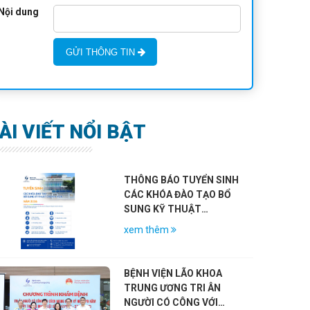
Nội dung
GỬI THÔNG TIN
ÀI VIẾT NỔI BẬT
THÔNG BÁO TUYỂN SINH
CÁC KHÓA ĐÀO TẠO BỔ
SUNG KỸ THUẬT
CHUYÊN MÔN KHÁM
xem thêm
CHỮA BỆNH NĂM 2026
BỆNH VIỆN LÃO KHOA
TRUNG ƯƠNG TRI ÂN
NGƯỜI CÓ CÔNG VỚI