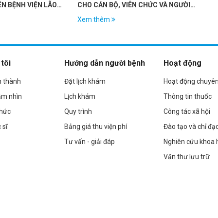
H VIỆN LÃO
CHO CÁN BỘ, VIÊN CHỨC VÀ NGƯỜI
LAO ĐỘNG
Xem thêm
Xem thê
tôi
Hướng dẫn người bệnh
Hoạt động
h thành
Đặt lịch khám
Hoạt động chuyê
ầm nhìn
Lịch khám
Thông tin thuốc
chức
Quy trình
Công tác xã hội
 sĩ
Bảng giá thu viện phí
Đào tạo và chỉ đạ
Tư vấn - giải đáp
Nghiên cứu khoa 
Văn thư lưu trữ