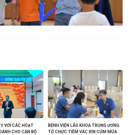
 CÁC HOẠT
BỆNH VIỆN LÃO KHOA TRUNG ƯƠNG
Hội khỏe 
 CHO CÁN BỘ
TỔ CHỨC TIÊM VẮC XIN CÚM MÙA
lập Bệnh 