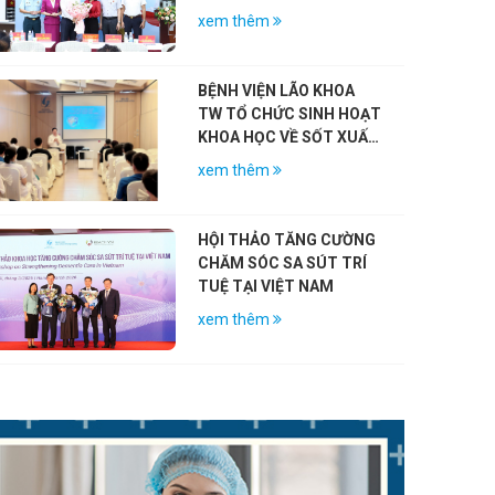
CÁCH MẠNG NHÂN KỶ
xem thêm
NIỆM 79 NĂM NGÀY
THƯƠNG BINH – LIỆT SĨ
(27/7/1947 – 27/7/2026)
BỆNH VIỆN LÃO KHOA
TW TỔ CHỨC SINH HOẠT
KHOA HỌC VỀ SỐT XUẤT
HUYẾT DENGUE VÀ VAI
xem thêm
TRÒ CỦA VẮC-XIN
HỘI THẢO TĂNG CƯỜNG
CHĂM SÓC SA SÚT TRÍ
TUỆ TẠI VIỆT NAM
xem thêm