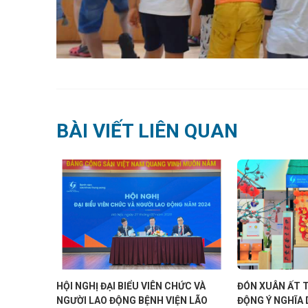
BÀI VIẾT LIÊN QUAN
ÃO
HỘI NGHỊ ĐẠI BIỂU VIÊN CHỨC VÀ
ĐÓN XUÂN ẤT TỴ VỚI
NGƯỜI LAO ĐỘNG BỆNH VIỆN LÃO
ĐỘNG Ý NGHĨA DÀNH