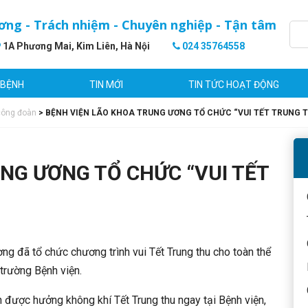
ơng - Trách nhiệm - Chuyên nghiệp - Tận tâm
1A Phương Mai, Kim Liên, Hà Nội
024 35764558
 BỆNH
TIN MỚI
TIN TỨC HOẠT ĐỘNG
công đoàn
>
BỆNH VIỆN LÃO KHOA TRUNG ƯƠNG TỔ CHỨC “VUI TẾT TRUNG T
NG ƯƠNG TỔ CHỨC “VUI TẾT
 đã tổ chức chương trình vui Tết Trung thu cho toàn thể
 trường Bệnh viện.
h được hưởng không khí Tết Trung thu ngay tại Bệnh viện,