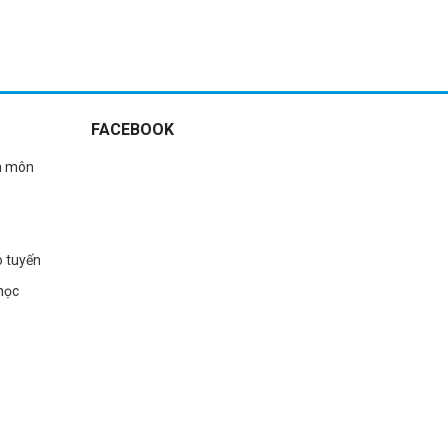
m
Xem thêm
FACEBOOK
n môn
o tuyến
học