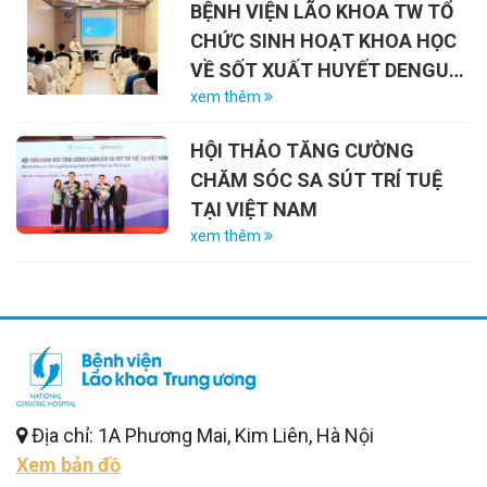
BỆNH VIỆN LÃO KHOA TW TỔ
27/7/2026)
CHỨC SINH HOẠT KHOA HỌC
VỀ SỐT XUẤT HUYẾT DENGUE
VÀ VAI TRÒ CỦA VẮC-XIN
xem thêm
HỘI THẢO TĂNG CƯỜNG
CHĂM SÓC SA SÚT TRÍ TUỆ
TẠI VIỆT NAM
xem thêm
Địa chỉ: 1A Phương Mai, Kim Liên, Hà Nội
Xem bản đồ