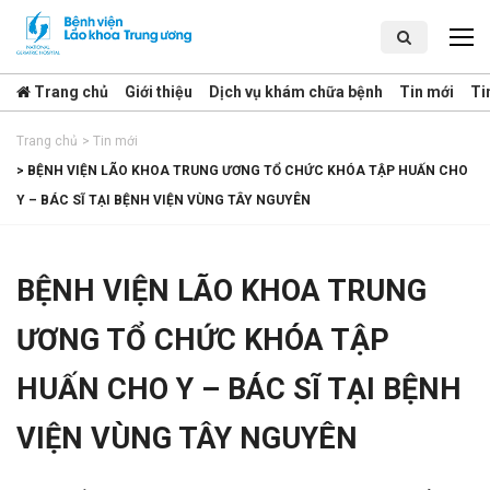
Trang chủ
Giới thiệu
Dịch vụ khám chữa bệnh
Tin mới
Ti
Trang chủ
>
Tin mới
>
BỆNH VIỆN LÃO KHOA TRUNG ƯƠNG TỔ CHỨC KHÓA TẬP HUẤN CHO
Y – BÁC SĨ TẠI BỆNH VIỆN VÙNG TÂY NGUYÊN
BỆNH VIỆN LÃO KHOA TRUNG
ƯƠNG TỔ CHỨC KHÓA TẬP
HUẤN CHO Y – BÁC SĨ TẠI BỆNH
VIỆN VÙNG TÂY NGUYÊN