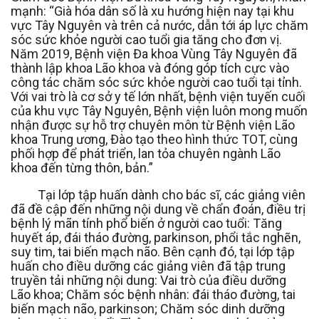
mạnh: “Già hóa dân số là xu hướng hiện nay tại khu
vực Tây Nguyên và trên cả nước, dẫn tới áp lực chăm
sóc sức khỏe người cao tuổi gia tăng cho đơn vị.
Năm 2019, Bệnh viện Đa khoa Vùng Tây Nguyên đã
thành lập khoa Lão khoa và đóng góp tích cực vào
công tác chăm sóc sức khỏe người cao tuổi tại tỉnh.
Với vai trò là cơ sở y tế lớn nhất, bệnh viện tuyến cuối
của khu vực Tây Nguyên, Bệnh viện luôn mong muốn
nhận được sự hỗ trợ chuyên môn từ Bệnh viện Lão
khoa Trung ương, Đào tạo theo hình thức TOT, cùng
phối hợp để phát triển, lan tỏa chuyên ngành Lão
khoa đến từng thôn, bản.”
Tại lớp tập huấn dành cho bác sĩ, các giảng viên
đã đề cập đến những nội dung về chẩn đoán, điều trị
bệnh lý mãn tính phổ biến ở người cao tuổi: Tăng
huyết áp, đái tháo đường, parkinson, phổi tắc nghẽn,
suy tim, tai biến mạch não. Bên cạnh đó, tại lớp tập
huấn cho điều dưỡng các giảng viên đã tập trung
truyền tải những nội dung: Vai trò của điều dưỡng
Lão khoa; Chăm sóc bệnh nhân: đái tháo đường, tai
biến mạch não, parkinson; Chăm sóc dinh dưỡng