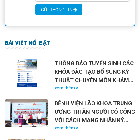
GỬI THÔNG TIN
BÀI VIẾT NỔI BẬT
THÔNG BÁO TUYỂN SINH CÁC
KHÓA ĐÀO TẠO BỔ SUNG KỸ
THUẬT CHUYÊN MÔN KHÁM
CHỮA BỆNH NĂM 2026
xem thêm
BỆNH VIỆN LÃO KHOA TRUNG
ƯƠNG TRI ÂN NGƯỜI CÓ CÔNG
VỚI CÁCH MẠNG NHÂN KỶ
NIỆM 79 NĂM NGÀY THƯƠNG
xem thêm
BINH – LIỆT SĨ (27/7/1947 –