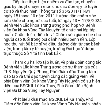
Tiếp tục thực hiện nhiệm vụ đào tạo, chuyển
giao kỹ thuật chuyên môn cho các đơn vị y tế tuyến
cơ sở và thực hiện Thông tư số 35/2011/TT-BYT
ngày 15 tháng 10 năm 2011 Hướng dẫn chăm sóc
sức khỏe cho người cao tuổi, từ ngày 13 – 17/8/2024
Bệnh viện Lão khoa Trung ương phối hợp với Bệnh
viện Đa khoa Vùng Tây Nguyên tổ chức hai lớp tập
huấn: Chẩn đoán, điều trị và Chăm sóc giảm nhẹ cho
người cao tuổi trong bối cảnh nhiều bệnh nền. Lớp
học thu hút 80 bác sĩ và điều dưỡng đến từ các bệnh
viện, trung tâm y tế huyện, trường Đại học Y dược
trực thuộc Sở Y tế tỉnh Đắk Lắk.
Tham dự hai lớp tập huấn, về phía đoàn công tác
Bệnh viện Lão khoa Trung ương có sự tham gia của
ThS. Nguyễn Quý Phong, Phó Giám đốc Trung tâm
Đào tạo và Chỉ đạo tuyến cùng các giảng viên. Về
phía Bệnh viện Đa khoa Vùng Tây Nguyên có sự hiện
diện của BSCKII. Lê Ka Thủy, Phó Giám đốc Bệnh
viện Đa khoa Vùng Tây Nguyên.
Phát biểu khai mạc, BSCKII. Lê Ka Thủy, Phó
Giám đốc Bệnh viện Đa khoa Vùng Tây Nguyên, nhấn