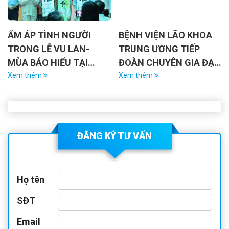
ẤM ÁP TÌNH NGƯỜI
BỆNH VIỆN LÃO KHOA
TRONG LỄ VU LAN-
TRUNG ƯƠNG TIẾP
MÙA BÁO HIẾU TẠI
ĐOÀN CHUYÊN GIA ĐẠI
BỆNH VIỆN LÃO KHOA
Xem thêm
HỌC MONASH ÚC
Xem thêm
TRUNG ƯƠNG
ĐĂNG KÝ TƯ VẤN
Họ tên
SĐT
Email