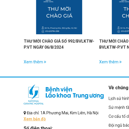
2/BVLKTW-
THƯ MỜI CHÀO GIÁ SỐ 993/
BỆNH VIỆN LÃO
BVLKTW-P.VT NGÀY 06/8/2024
THỎA THUẬN H
MÔN VỚI BỆNH 
PHỤC HỒI CHỨ
Xem thêm
Xem thêm
NINH
Về chúng 
Lịch sử hìn
Sứ mệnh t
Địa chỉ: 1A Phương Mai, Kim Liên, Hà Nội
Cơ cấu tổ 
Xem bản đồ
Đội ngũ bác
Số điện thoại: