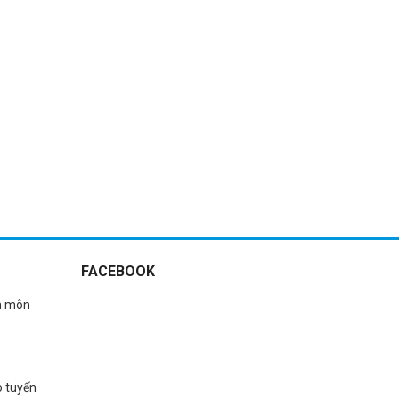
 VỆ BÀN CHÂN: LỜI KHUYÊN CHO
ỜI BỆNH ĐÁI THÁO ĐƯỜNG
m thêm
FACEBOOK
n môn
o tuyến