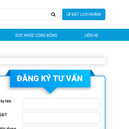
ĐẶT LỊCH KHÁM
SỨC KHỎE CỘNG ĐỒNG
LIÊN HỆ
ĐĂNG KÝ TƯ VẤN
Họ tên
SĐT
Nội dung