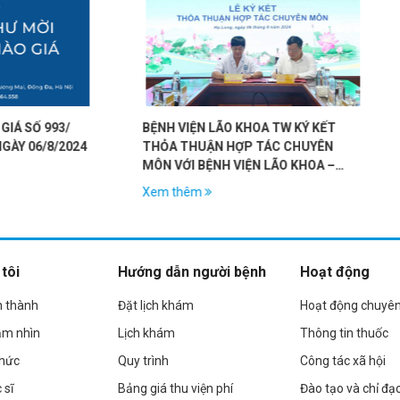
 KHOA TW KÝ KẾT
🚨🚨🚨 CẢNH BÁO: CƠN HOẢNG SỢ VÀ
BẢO
ỢP TÁC CHUYÊN
RỐI LOẠN HOẢNG SỢ 🚨🚨🚨
NGƯ
VIỆN LÃO KHOA –
C NĂNG TỈNH QUẢNG
Xem thêm
Xe
tôi
Hướng dẫn người bệnh
Hoạt động
h thành
Đặt lịch khám
Hoạt động chuyê
ầm nhìn
Lịch khám
Thông tin thuốc
chức
Quy trình
Công tác xã hội
 sĩ
Bảng giá thu viện phí
Đào tạo và chỉ đạ