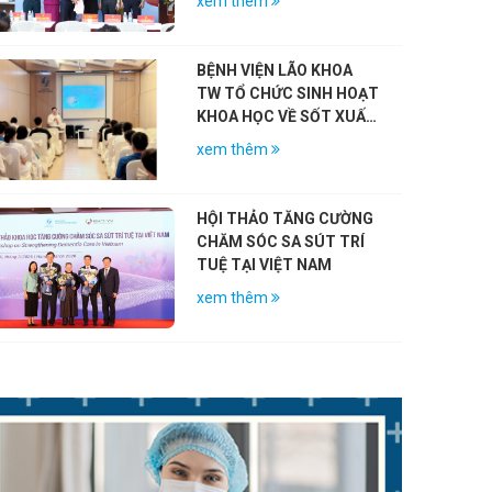
xem thêm
NIỆM 79 NĂM NGÀY
THƯƠNG BINH – LIỆT SĨ
(27/7/1947 – 27/7/2026)
BỆNH VIỆN LÃO KHOA
TW TỔ CHỨC SINH HOẠT
KHOA HỌC VỀ SỐT XUẤT
HUYẾT DENGUE VÀ VAI
xem thêm
TRÒ CỦA VẮC-XIN
HỘI THẢO TĂNG CƯỜNG
CHĂM SÓC SA SÚT TRÍ
TUỆ TẠI VIỆT NAM
xem thêm