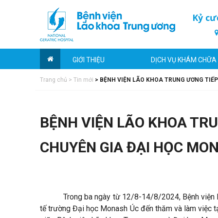
Kỷ cư
GIỚI THIỆU
DỊCH VỤ KHÁM CHỮA
Trang chủ
>
Tin mới
>
BỆNH VIỆN LÃO KHOA TRUNG ƯƠNG TIẾ
BỆNH VIỆN LÃO KHOA TR
CHUYÊN GIA ĐẠI HỌC MO
Trong ba ngày từ 12/8-14/8/2024, Bệnh viện 
tế trường Đại học Monash Úc đến thăm và làm việc tạ