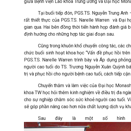
giữa Bệnh viện Lão khoa Trung ương và Đại học Mon
Tại buổi tiếp đón, PGS.TS. Nguyễn Trung Anh
rất thiết thực của PGS.T.S. Narelle Warren và Đại
gian qua. Hai bên đồng thời tiến hành họp đánh giá 
định hướng cho những hợp tác giai đoạn sau.
Cũng trong khuôn khổ chuyến công tác, các c
chức buổi sinh hoạt khoa học “Vấn đề phục hồi trên 
PGS.T.S. Narelle Warren trình bày và Áp dụng phỏn
người cao tuổi do TS. Trương Nguyễn Xuân Quỳnh bá
trị và phục hồi cho người bệnh cao tuổi, cách tiếp cận
Chuyến thăm và làm việc của Đại học Monash Ú
khoa TW học hỏi thêm kinh nghiệm về điều trị đa ngà
cho sự nghiệp chăm sóc sức khoẻ người cao tuổi. V
sẽ góp phần nâng cao hơn nữa chất lượng dịch vụ kh
Sau đây là một số hình ả