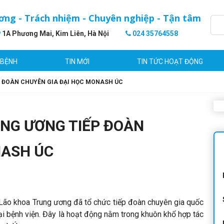
ơng - Trách nhiệm - Chuyên nghiệp - Tận tâm
1A Phương Mai, Kim Liên, Hà Nội
024 35764558
 BỆNH
TIN MỚI
TIN TỨC HOẠT ĐỘNG
P ĐOÀN CHUYÊN GIA ĐẠI HỌC MONASH ÚC
UNG ƯƠNG TIẾP ĐOÀN
NASH ÚC
Lão khoa Trung ương đã tổ chức tiếp đoàn chuyên gia quốc
i bệnh viện. Đây là hoạt động nằm trong khuôn khổ hợp tác