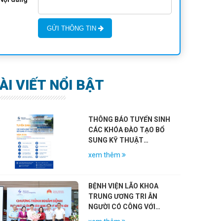
GỬI THÔNG TIN
ÀI VIẾT NỔI BẬT
THÔNG BÁO TUYỂN SINH
CÁC KHÓA ĐÀO TẠO BỔ
SUNG KỸ THUẬT
CHUYÊN MÔN KHÁM
xem thêm
CHỮA BỆNH NĂM 2026
BỆNH VIỆN LÃO KHOA
TRUNG ƯƠNG TRI ÂN
NGƯỜI CÓ CÔNG VỚI
CÁCH MẠNG NHÂN KỶ