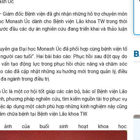
ash Úc.
 – Giám đốc Bệnh viện đã ghi nhận những hỗ trợ chuyên môn
 học Monash Úc dành cho Bệnh viện Lão khoa TW trong thời
bước đầu các dự án nghiên cứu đang triển khai và thảo luận
huyên gia Đại học Monash Úc đã phối hợp cùng bệnh viện tổ
B
người cao tuổi”. Hai bài báo cáo: Phục hồi sau đột quỵ do
g vấn tạo động lực trong phục hồi chức năng và chăm sóc
o cáo đã cập nhật những xu hướng mới trong quản lý, điều
 đa ngành trong điều trị.
c là một cơ hội tốt giúp các cán bộ, bác sĩ Bệnh viện Lão
nh, phương pháp nghiên cứu, tìm kiếm nguồn tài trợ phục vụ
iệc áp dụng một cách phù hợp những kinh nghiệm này cũng
ám chữa bệnh tại Bệnh viện Lão khoa TW.
nh của buổi sinh hoạt khoa học: