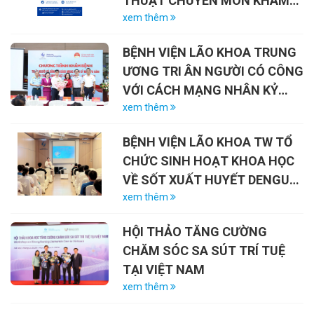
THUẬT CHUYÊN MÔN KHÁM
CHỮA BỆNH NĂM 2026
xem thêm
BỆNH VIỆN LÃO KHOA TRUNG
ƯƠNG TRI ÂN NGƯỜI CÓ CÔNG
VỚI CÁCH MẠNG NHÂN KỶ
NIỆM 79 NĂM NGÀY THƯƠNG
xem thêm
BINH – LIỆT SĨ (27/7/1947 –
BỆNH VIỆN LÃO KHOA TW TỔ
27/7/2026)
CHỨC SINH HOẠT KHOA HỌC
VỀ SỐT XUẤT HUYẾT DENGUE
VÀ VAI TRÒ CỦA VẮC-XIN
xem thêm
HỘI THẢO TĂNG CƯỜNG
CHĂM SÓC SA SÚT TRÍ TUỆ
TẠI VIỆT NAM
xem thêm