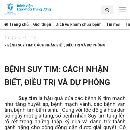
Trang chủ
Giới thiệu
Dịch vụ khám chữa bệnh
Tin mới
Ti
Trang chủ
>
Tin mới
>
BỆNH SUY TIM: CÁCH NHẬN BIẾT, ĐIỀU TRỊ VÀ DỰ PHÒNG
BỆNH SUY TIM: CÁCH NHẬN
BIẾT, ĐIỀU TRỊ VÀ DỰ PHÒNG
Suy tim
là hậu quả của các bệnh lý tim mạch
như tăng huyết áp, bệnh mạch vành, các bệnh van
tim, bệnh tim bẩm sinh… Cùng với tốc độ già hóa dân
số ngày một gia tăng, số bệnh nhân Suy tim tăng lên
rõ rệt trong những thập kỷ qua và đang trở thành
gánh nặng cho cộng đồng cần được giải quyết. Có