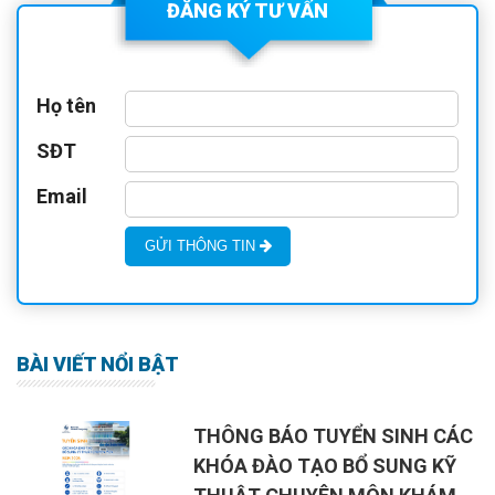
ĐĂNG KÝ TƯ VẤN
Họ tên
SĐT
Email
GỬI THÔNG TIN
BÀI VIẾT NỔI BẬT
THÔNG BÁO TUYỂN SINH CÁC
KHÓA ĐÀO TẠO BỔ SUNG KỸ