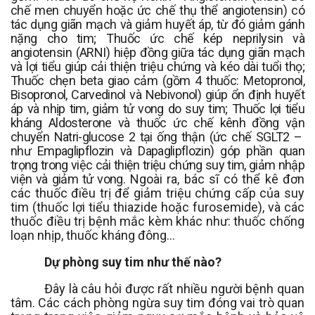
chế men chuyển hoặc ức chế thụ thể angiotensin)
có
tác dụng giãn mạch và giảm huyết áp, từ đó giảm gánh
nặng cho tim;
T
huốc ức chế kép neprilysin và
angiotensin (ARNI)
hiệp đồng giữa tác dụng giãn mạch
và lợi tiểu giúp cải thiện triệu chứng và kéo dài tuổi thọ
;
T
huốc chẹn beta giao cảm (gồm 4 thuốc: Metopronol,
Bisopronol, Carvedinol và Nebivonol)
giúp ổn định huyết
áp và nhịp tim, giảm tử vong do suy tim; T
huốc lợi tiểu
kháng Aldosterone
và
thuốc ức chế kênh đồng vận
chuyển Natri-glucose 2 tại ống thận (ức chế SGLT2 –
như Empaglipflozin và Dapaglipflozin)
góp phần quan
trọng trong việc cải thiện triệu chứng suy tim, giảm nhập
viện và giảm tử vong.
Ngoài ra, bác sĩ có thể kê đơn
các thuốc đ
iều trị
để giảm triệu chứng cấp của suy
tim (
thuốc lợi tiểu thiazide hoặc furosemide
), và các
thuốc điều trị bệnh mắc kèm khác như:
thuốc chống
loạn nhịp, thuốc kháng đông...
Dự phòng suy tim như thế nào?
Đây là câu hỏi được rất nhiều người bệnh quan
tâm. Các cách phòng ngừa suy tim đóng vai trò quan