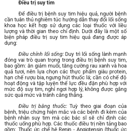
Điều trị suy tim
Để điều trị bệnh suy tim hiệu quả, người bệnh
cần tuân thủ nghiêm túc hướng dẫn thay đổi lối sống
khoa
học
kết hợp sử dụng các loại thuốc với liều
lượng và thời gian theo chỉ định. Dưới đây là một số
biện pháp điều trị suy tim hiệu quả đang được áp
dụng:
Điều
chỉnh
lối sống:
Duy
trì
lối sống
lành mạnh
đóng vai trò
quan trọng trong điều trị bệnh suy tim
,
bao gồm: ăn giảm muối, tăng cường rau xanh
và
hoa
quả tươi, nên
lựa chọn các thực phẩm giàu
protein
,
hạn chế rượu bia, ngưng hút thuốc lá
; cần có
chế độ
hoạt động
và
tập luyện thể lực đều đặn phù hợp với
mức độ suy tim
,
nghỉ ngơi hợp lý, không được gắng
sức quá mức
và tránh căng thẳng.
Điều trị bằng
thuốc:
Tuỳ theo giai đoạn của
bệnh, triệu chứng hiện mắc và các bệnh đi kèm của
bệnh nhân suy tim mà các bác sĩ sẽ chỉ định các
thuốc uống phù hợp. Các thuốc điều trị nền tảng bao
gồm:
Thuốc ức chế hệ
Renin - Angiotensin (thuốc ức