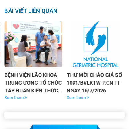
BÀI VIẾT LIÊN QUAN
 LÃO KHOA
THƯ MỜI CHÀO GIÁ SỐ
THƯ MỜI CH
NG TỔ CHỨC
1091/BVLKTW-P.CNTT
1069/BVLKT
KIẾN THỨC
NGÀY 16/7/2026
NGÀY 13/7/2
NH VI VÀ KỸ
Xem thêm
Xem thêm
 TIẾP ỨNG
ƯỜI BỆNH