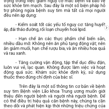
trọng trong việc giảm nguy cơ mắc bệnh và bảo vệ
sức khỏe tim mạch. Sau đây là một số biện pháp hỗ
trợ phòng ngừa bệnh suy tim mà tất cả mọi người
đều nên áp dụng:
- Kiểm soát tốt các yếu tố nguy cơ: tăng huyết
áp, đái tháo đường, rối loạn chuyển hoá lipid.
- Hạn chế ăn các thực phẩm chế biến sẵn,
nhiều dầu mỡ. Không nên ăn phủ tạng động vật; nên
ăn giảm muối, hạn chế rượu bia, và ăn nhiều hoa quả
và rau xanh.
- Tăng cường vận động, tập thể dục đều đặn,
luôn vui vẻ, lạc quan. Không được làm việc và hoạt
động quá sức. Khám sức khỏe định kỳ, sử dụng
thuốc theo đúng chỉ định của bác sĩ.
Trên đây là một số thông tin cơ bản về bệnh
suy tim Bệnh viện Lão khoa Trung ương muốn giới
thiệu đến người bệnh và người nhà người bệnh. Để
có thể điều trị hiệu quả căn bệnh này, chúng ta cần
theo dõi và phát hiện kịp thời những triệu chứng của