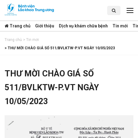
Trang chủ
Giới thiệu
Dịch vụ khám chữa bệnh
Tin mới
Ti
Trang chủ
>
Tin mới
>
THƯ MỜI CHÀO GIÁ SỐ 511/BVLKTW-P.VT NGÀY 10/05/2023
THƯ MỜI CHÀO GIÁ SỐ
511/BVLKTW-P.VT NGÀY
10/05/2023