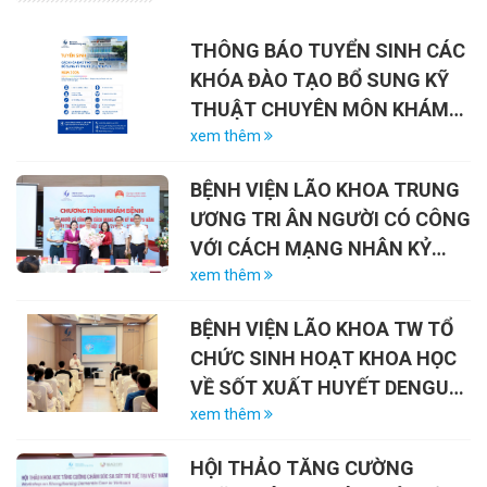
THÔNG BÁO TUYỂN SINH CÁC
KHÓA ĐÀO TẠO BỔ SUNG KỸ
THUẬT CHUYÊN MÔN KHÁM
CHỮA BỆNH NĂM 2026
xem thêm
BỆNH VIỆN LÃO KHOA TRUNG
ƯƠNG TRI ÂN NGƯỜI CÓ CÔNG
VỚI CÁCH MẠNG NHÂN KỶ
NIỆM 79 NĂM NGÀY THƯƠNG
xem thêm
BINH – LIỆT SĨ (27/7/1947 –
BỆNH VIỆN LÃO KHOA TW TỔ
27/7/2026)
CHỨC SINH HOẠT KHOA HỌC
VỀ SỐT XUẤT HUYẾT DENGUE
VÀ VAI TRÒ CỦA VẮC-XIN
xem thêm
HỘI THẢO TĂNG CƯỜNG