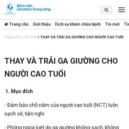
Trang chủ
Giới thiệu
Dịch vụ khám chữa bệnh
Tin mới
Ti
Trang chủ
>
Tin mới
>
THAY VÀ TRẢI GA GIƯỜNG CHO NGƯỜI CAO TUỔI
THAY VÀ TRẢI GA GIƯỜNG CHO
NGƯỜI CAO TUỔI
1.
Mục đích
- Đảm bảo chỗ nằm của người cao tuổi (NCT) luôn
sạch sẽ, tiện nghi
- Phòng ngừa loét do ga giường không sạch, không