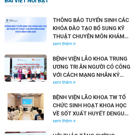
BÀI VIẾT NỔI BẬT
THÔNG BÁO TUYỂN SINH CÁC
KHÓA ĐÀO TẠO BỔ SUNG KỸ
THUẬT CHUYÊN MÔN KHÁM
CHỮA BỆNH NĂM 2026
xem thêm
BỆNH VIỆN LÃO KHOA TRUNG
ƯƠNG TRI ÂN NGƯỜI CÓ CÔNG
VỚI CÁCH MẠNG NHÂN KỶ
NIỆM 79 NĂM NGÀY THƯƠNG
xem thêm
BINH – LIỆT SĨ (27/7/1947 –
BỆNH VIỆN LÃO KHOA TW TỔ
27/7/2026)
CHỨC SINH HOẠT KHOA HỌC
VỀ SỐT XUẤT HUYẾT DENGUE
VÀ VAI TRÒ CỦA VẮC-XIN
xem thêm