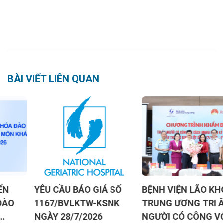
BÀI VIẾT LIÊN QUAN
THÔNG BÁO TUYỂN
YÊU CẦU BÁO GIÁ SỐ
SINH CÁC KHÓA ĐÀO
1167/BVLKTW-KSNK
TẠO BỔ SUNG KỸ
NGÀY 28/7/2026