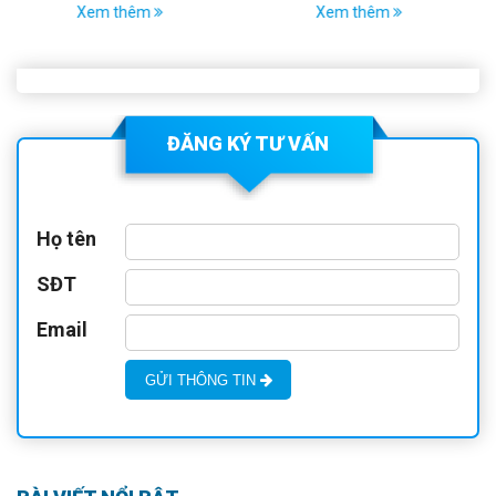
THUẬT CHUYÊN MÔN
Xem thêm
Xem thêm
KHÁM CHỮA BỆNH
NĂM 2026
ĐĂNG KÝ TƯ VẤN
Họ tên
SĐT
Email
GỬI THÔNG TIN