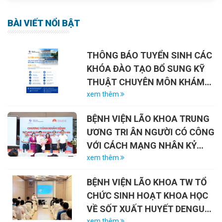
BÀI VIẾT NỔI BẬT
THÔNG BÁO TUYỂN SINH CÁC
KHÓA ĐÀO TẠO BỔ SUNG KỸ
THUẬT CHUYÊN MÔN KHÁM
CHỮA BỆNH NĂM 2026
xem thêm
BỆNH VIỆN LÃO KHOA TRUNG
ƯƠNG TRI ÂN NGƯỜI CÓ CÔNG
VỚI CÁCH MẠNG NHÂN KỶ
NIỆM 79 NĂM NGÀY THƯƠNG
xem thêm
BINH – LIỆT SĨ (27/7/1947 –
BỆNH VIỆN LÃO KHOA TW TỔ
27/7/2026)
CHỨC SINH HOẠT KHOA HỌC
VỀ SỐT XUẤT HUYẾT DENGUE
xem thêm