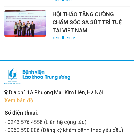
VÀ VAI TRÒ CỦA VẮC-XIN
HỘI THẢO TĂNG CƯỜNG
CHĂM SÓC SA SÚT TRÍ TUỆ
TẠI VIỆT NAM
xem thêm
Địa chỉ: 1A Phương Mai, Kim Liên, Hà Nội
Xem bản đồ
Số điện thoại:
- 0243 576 4558 (Liên hệ cộng tác)
- 0963 590 006 (Đăng ký khám bệnh theo yêu cầu)