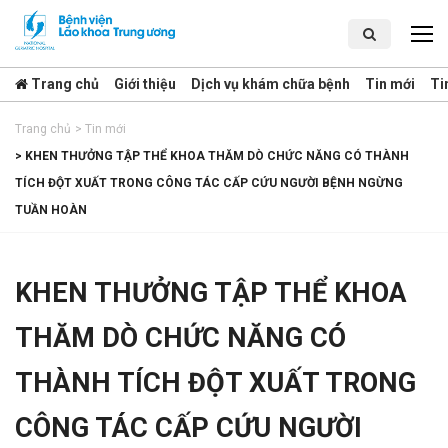
Trang chủ
Giới thiệu
Dịch vụ khám chữa bệnh
Tin mới
Ti
Trang chủ
>
Tin mới
>
KHEN THƯỞNG TẬP THỂ KHOA THĂM DÒ CHỨC NĂNG CÓ THÀNH
TÍCH ĐỘT XUẤT TRONG CÔNG TÁC CẤP CỨU NGƯỜI BỆNH NGỪNG
TUẦN HOÀN
KHEN THƯỞNG TẬP THỂ KHOA
THĂM DÒ CHỨC NĂNG CÓ
THÀNH TÍCH ĐỘT XUẤT TRONG
CÔNG TÁC CẤP CỨU NGƯỜI