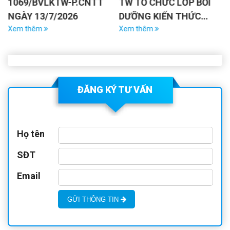
1069/BVLKTW-P.CNTT
TW TỔ CHỨC LỚP BỒI
NGÀY 13/7/2026
DƯỠNG KIẾN THỨC
Xem thêm
QUỐC PHÒNG VÀ AN
Xem thêm
NINH CHO CÁN BỘ,
VIÊN CHỨC ĐỐI TƯỢNG
4 NĂM 2024
ĐĂNG KÝ TƯ VẤN
Họ tên
SĐT
Email
GỬI THÔNG TIN