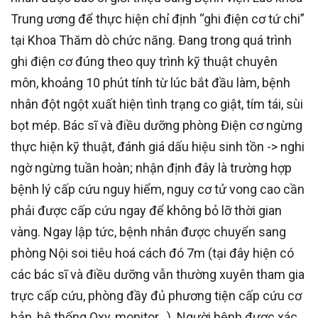
Trung ương để thực hiện chỉ định “ghi điện cơ tứ chi”
tại Khoa Thăm dò chức năng. Đang trong quá trình
ghi điện cơ đúng theo quy trình kỹ thuật chuyên
môn, khoảng 10 phút tính từ lúc bắt đầu làm, bệnh
nhân đột ngột xuất hiện tình trạng co giật, tím tái, sùi
bọt mép. Bác sĩ và điều dưỡng phòng Điện cơ ngừng
thực hiện kỹ thuật, đánh giá dấu hiệu sinh tồn -> nghi
ngờ ngừng tuần hoàn; nhận định đây là trường hợp
bệnh lý cấp cứu nguy hiểm, nguy cơ tử vong cao cần
phải được cấp cứu ngay để không bỏ lỡ thời gian
vàng. Ngay lập tức, bệnh nhân được chuyển sang
phòng Nội soi tiêu hoá cách đó 7m (tại đây hiện có
các bác sĩ và điều dưỡng vẫn thường xuyên tham gia
trực cấp cứu, phòng đầy đủ phương tiện cấp cứu cơ
bản, hệ thống Oxy, monitor…). Người bệnh được xác