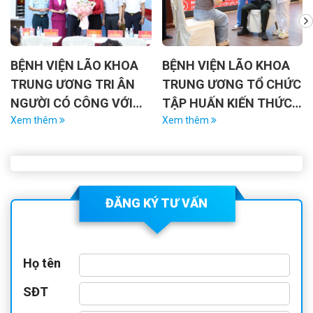
BỆNH VIỆN LÃO KHOA
THƯ MỜI CHÀO GIÁ SỐ
TRUNG ƯƠNG TỔ CHỨC
1091/BVLKTW-P.CNTT
TẬP HUẤN KIẾN THỨC
NGÀY 16/7/2026
TÂM LÝ, HÀNH VI VÀ KỸ
Xem thêm
Xem thêm
NĂNG GIAO TIẾP ỨNG
SĨ
XỬ VỚI NGƯỜI BỆNH
6)
ĐĂNG KÝ TƯ VẤN
Họ tên
SĐT