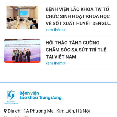
BINH – LIỆT SĨ (27/7/1947 –
BỆNH VIỆN LÃO KHOA TW TỔ
27/7/2026)
CHỨC SINH HOẠT KHOA HỌC
VỀ SỐT XUẤT HUYẾT DENGUE
VÀ VAI TRÒ CỦA VẮC-XIN
xem thêm
HỘI THẢO TĂNG CƯỜNG
CHĂM SÓC SA SÚT TRÍ TUỆ
TẠI VIỆT NAM
xem thêm
Địa chỉ: 1A Phương Mai, Kim Liên, Hà Nội