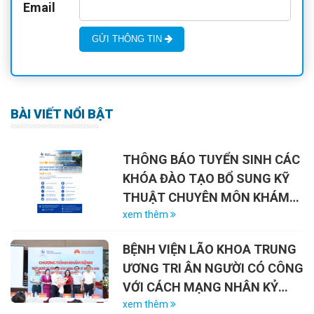
Email
GỬI THÔNG TIN
BÀI VIẾT NỔI BẬT
THÔNG BÁO TUYỂN SINH CÁC
KHÓA ĐÀO TẠO BỔ SUNG KỸ
THUẬT CHUYÊN MÔN KHÁM
CHỮA BỆNH NĂM 2026
xem thêm
BỆNH VIỆN LÃO KHOA TRUNG
ƯƠNG TRI ÂN NGƯỜI CÓ CÔNG
VỚI CÁCH MẠNG NHÂN KỶ
NIỆM 79 NĂM NGÀY THƯƠNG
xem thêm