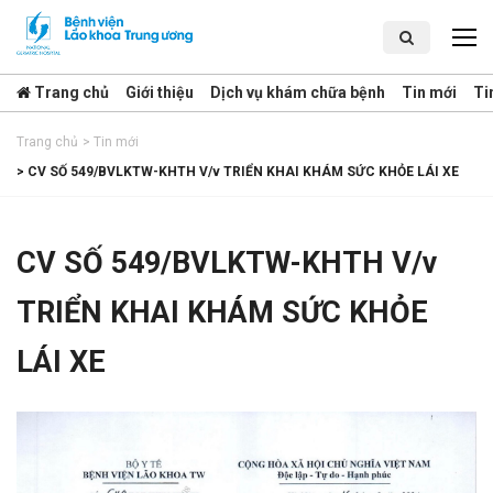
Trang chủ
Giới thiệu
Dịch vụ khám chữa bệnh
Tin mới
Ti
Trang chủ
>
Tin mới
>
CV SỐ 549/BVLKTW-KHTH V/v TRIỂN KHAI KHÁM SỨC KHỎE LÁI XE
CV SỐ 549/BVLKTW-KHTH V/v
TRIỂN KHAI KHÁM SỨC KHỎE
LÁI XE