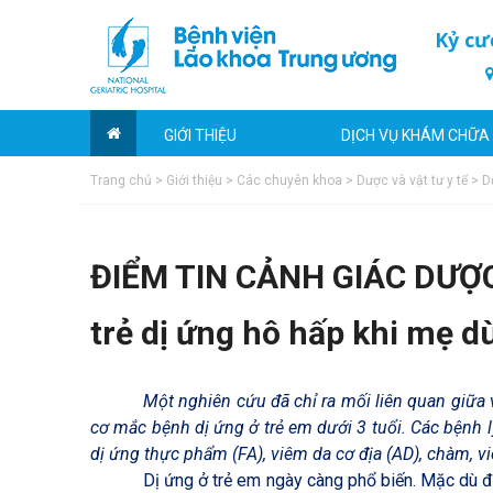
Kỷ cư
GIỚI THIỆU
DỊCH VỤ KHÁM CHỮA
Trang chủ
>
Giới thiệu
>
Các chuyên khoa
>
Dược và vật tư y tế
>
D
ĐIỂM TIN CẢNH GIÁC DƯỢC
trẻ dị ứng hô hấp khi mẹ d
Một nghiên cứu đã chỉ ra mối liên quan giữa
cơ mắc bệnh dị ứng ở trẻ em dưới 3 tuổi. Các bệnh l
dị ứng thực phẩm (FA), viêm da cơ địa (AD), chàm, v
Dị ứng ở trẻ em ngày càng phổ biến. Mặc dù đ