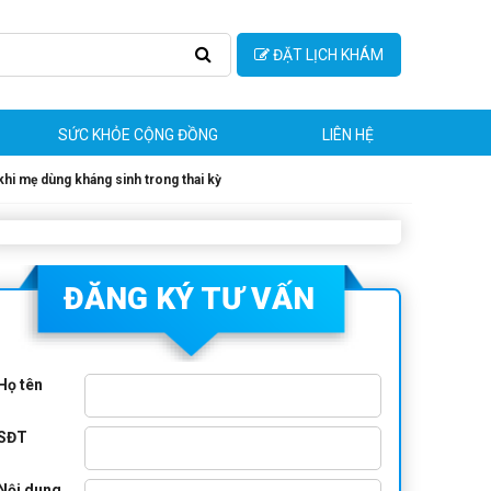
ĐẶT LỊCH KHÁM
SỨC KHỎE CỘNG ĐỒNG
LIÊN HỆ
i mẹ dùng kháng sinh trong thai kỳ
ĐĂNG KÝ TƯ VẤN
Họ tên
SĐT
Nội dung