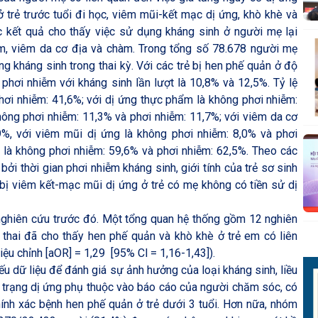
 trẻ trước tuổi đi học, viêm mũi-kết mạc dị ứng, khò khè và
ác kết quả cho thấy việc sử dụng kháng sinh ở người mẹ lại
, viêm da cơ địa và chàm. Trong tổng số 78.678 người mẹ
g kháng sinh trong thai kỳ. Với các trẻ bị hen phế quản ở độ
phơi nhiễm với kháng sinh lần lượt là 10,8% và 12,5%. Tỷ lệ
hơi nhiễm: 41,6%; với dị ứng thực phẩm là không phơi nhiễm:
hông phơi nhiễm: 11,3% và phơi nhiễm: 11,7%; với viêm da cơ
9%, với viêm mũi dị ứng là không phơi nhiễm: 8,0% và phơi
i là không phơi nhiễm: 59,6% và phơi nhiễm: 62,5%. Theo các
ởi thời gian phơi nhiễm kháng sinh, giới tính của trẻ sơ sinh
 bị viêm kết-mạc mũi dị ứng ở trẻ có mẹ không có tiền sử dị
nghiên cứu trước đó. Một tổng quan hệ thống gồm 12 nghiên
 thai đã cho thấy hen phế quản và khò khè ở trẻ em có liên
ệu chỉnh [aOR] = 1,29 [95% Cl = 1,16-1,43]).
u dữ liệu để đánh giá sự ảnh hưởng của loại kháng sinh, liều
h trạng dị ứng phụ thuộc vào báo cáo của người chăm sóc, có
hính xác bệnh hen phế quản ở trẻ dưới 3 tuổi. Hơn nữa, nhóm