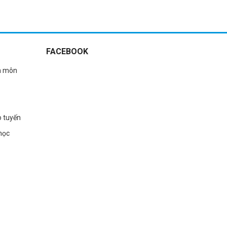
thuốc
Xem thêm
Xem thêm
FACEBOOK
n môn
o tuyến
học