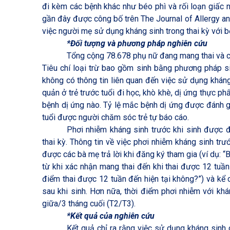
đi kèm các bệnh khác như béo phì và rối loạn giấc 
gần đây được công bố trên The Journal of Allergy and
việc người mẹ sử dụng kháng sinh trong thai kỳ với bệ
*
Đối tượng và phương pháp nghiên cứu
Tổng cộng 78.678 phụ nữ đang mang thai và co
Tiêu chí loại trừ bao gồm sinh bằng phương pháp s
không có thông tin liên quan đến việc sử dụng khán
quản ở trẻ trước tuổi đi học, khò khè, dị ứng thực p
bệnh dị ứng nào. Tỷ lệ mắc bệnh dị ứng được đánh g
tuổi được người chăm sóc trẻ tự báo cáo.
Phơi nhiễm kháng sinh trước khi sinh được đ
thai kỳ. Thông tin về việc phơi nhiễm kháng sinh tr
được các bà mẹ trả lời khi đăng ký tham gia (ví dụ: “
từ khi xác nhận mang thai đến khi thai được 12 tuần
điểm thai được 12 tuần đến hiện tại không?”) và kể c
sau khi sinh. Hơn nữa, thời điểm phơi nhiễm với khá
giữa/3 tháng cuối (T2/T3).
*
Kết quả của nghiên cứu
Kết quả chỉ ra rằng việc sử dụng kháng sinh