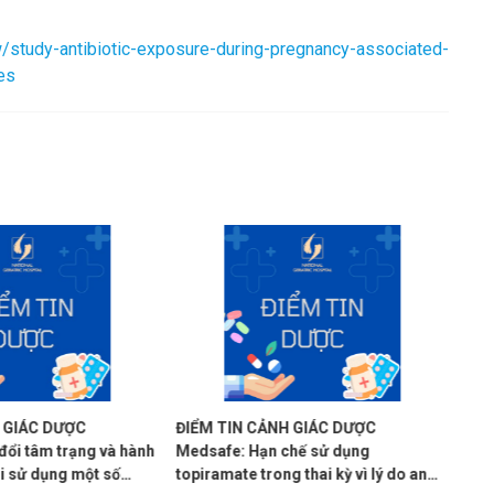
study-antibiotic-exposure-during-pregnancy-associated-
es
CẢNH GIÁC DƯỢC
ĐIỂM TIN CẢNH GIÁC DƯỢC
ạn chế sử dụng
MHLW/PMDA: Thận trọng khi sử
rong thai kỳ vì lý do an
dụng thuốc ức chế hệ renin-