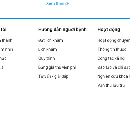
angiotensin trên phụ nữ trong độ tuổi
Xem thêm
sinh sản
tôi
Hướng dẫn người bệnh
Hoạt động
h thành
Đặt lịch khám
Hoạt động chuyê
ầm nhìn
Lịch khám
Thông tin thuốc
chức
Quy trình
Công tác xã hội
 sĩ
Bảng giá thu viện phí
Đào tạo và chỉ đạ
Tư vấn - giải đáp
Nghiên cứu khoa 
Văn thư lưu trữ