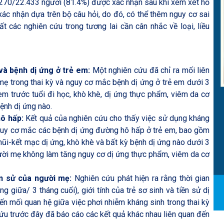
8.270/22.433 người (81.4%) được xác nhận sau khi xem xét hồ
ác nhận dựa trên bộ câu hỏi, do đó, có thể thêm nguy cơ sai
t các nghiên cứu trong tương lai cần cân nhắc về loại, liều
và bệnh dị ứng ở trẻ em:
Một nghiên cứu đã chỉ ra mối liên
ẹ trong thai kỳ và nguy cơ mắc bệnh dị ứng ở trẻ em dưới 3
em trước tuổi đi học, khò khè, dị ứng thực phẩm, viêm da cơ
ệnh dị ứng nào.
hô hấp:
Kết quả của nghiên cứu cho thấy việc sử dụng kháng
 nguy cơ mắc các bệnh dị ứng đường hô hấp ở trẻ em, bao gồm
mũi-kết mạc dị ứng, khò khè và bất kỳ bệnh dị ứng nào dưới 3
người mẹ không làm tăng nguy cơ dị ứng thực phẩm, viêm da cơ
iền sử của người mẹ:
Nghiên cứu phát hiện ra rằng thời gian
 giữa/ 3 tháng cuối), giới tính của trẻ sơ sinh và tiền sử dị
 mối quan hệ giữa việc phơi nhiễm kháng sinh trong thai kỳ
 cứu trước đây đã báo cáo các kết quả khác nhau liên quan đến