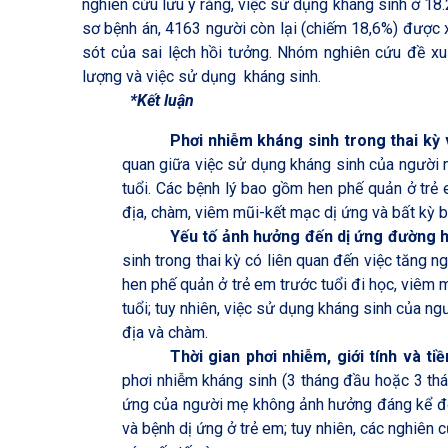
nghiên cứu lưu ý rằng, việc sử dụng kháng sinh ở 1
sơ bệnh án, 4163 người còn lại (chiếm 18,6%) được x
sót của sai lệch hồi tưởng. Nhóm nghiên cứu đề xuấ
lượng và việc sử dụng kháng sinh.
*
Kết luận
Phơi nhiễm kháng sinh trong thai kỳ 
quan giữa việc sử dụng kháng sinh của người m
tuổi. Các bệnh lý bao gồm hen phế quản ở trẻ 
địa, chàm, viêm mũi-kết mạc dị ứng và bất kỳ b
Yếu tố ảnh hưởng đến dị ứng đường 
sinh trong thai kỳ có liên quan đến việc tăng
hen phế quản ở trẻ em trước tuổi đi học, viêm 
tuổi; tuy nhiên, việc sử dụng kháng sinh của 
địa và chàm.
Thời gian phơi nhiễm, giới tính và t
phơi nhiễm kháng sinh (3 tháng đầu hoặc 3 tháng
ứng của người mẹ không ảnh hưởng đáng kể đến
và bệnh dị ứng ở trẻ em; tuy nhiên, các nghiên