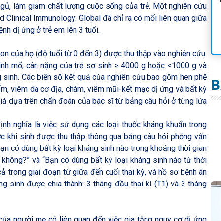
ngủ, làm giảm chất lượng cuộc sống của trẻ. Một nghiên cứu
 Clinical Immunology: Global đã chỉ ra có mối liên quan giữa
nh dị ứng ở trẻ em lên 3 tuổi.
n của họ (độ tuổi từ 0 đến 3) được thu thập vào nghiên cứu.
inh mổ, cân nặng của trẻ sơ sinh ≥ 4000 g hoặc <1000 g và
g sinh. Các biến số kết quả của nghiên cứu bao gồm hen phế
B
hẩm, viêm da cơ địa, chàm, viêm mũi-kết mạc dị ứng và bất kỳ
iá dựa trên chẩn đoán của bác sĩ từ bảng câu hỏi ở từng lứa
ịnh nghĩa là việc sử dụng các loại thuốc kháng khuẩn trong
ước khi sinh được thu thập thông qua bảng câu hỏi phỏng vấn
Bạn có dùng bất kỳ loại kháng sinh nào trong khoảng thời gian
 không?” và “Bạn có dùng bất kỳ loại kháng sinh nào từ thời
ả trong giai đoạn từ giữa đến cuối thai kỳ, và hồ sơ bệnh án
ng sinh được chia thành: 3 tháng đầu thai kì (T1) và 3 tháng
 của người mẹ có liên quan đến việc gia tăng nguy cơ dị ứng