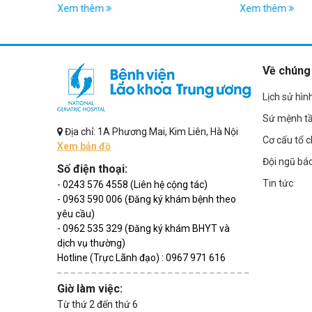
thuốc
toàn
Xem thêm
Xem thêm
Về chúng 
Lịch sử hìn
Sứ mệnh t
Địa chỉ: 1A Phương Mai, Kim Liên, Hà Nội
Cơ cấu tổ 
Xem bản đồ
Đội ngũ bác
Số điện thoại:
Tin tức
- 0243 576 4558 (Liên hệ cộng tác)
- 0963 590 006 (Đăng ký khám bệnh theo
yêu cầu)
- 0962 535 329 (Đăng ký khám BHYT và
dịch vụ thường)
Hotline (Trực Lãnh đạo) : 0967 971 616
Giờ làm việc:
Từ thứ 2 đến thứ 6