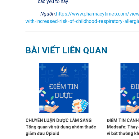
các yếu tố này.
Nguồn:
https://www.pharmacytimes.com/view/
with-increased-risk-of-childhood-respiratory-allergi
BÀI VIẾT LIÊN QUAN
ÂM SÀNG
ĐIỂM TIN CẢNH GIÁC DƯỢC
ĐIỂM TIN 
nhóm thuốc
Medsafe: Thay đổi tâm trạng và hành
Medsafe: H
vi bất thường khi sử dụng một số
topiramate t