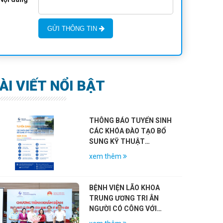
GỬI THÔNG TIN
ÀI VIẾT NỔI BẬT
THÔNG BÁO TUYỂN SINH
CÁC KHÓA ĐÀO TẠO BỔ
SUNG KỸ THUẬT
CHUYÊN MÔN KHÁM
xem thêm
CHỮA BỆNH NĂM 2026
BỆNH VIỆN LÃO KHOA
TRUNG ƯƠNG TRI ÂN
NGƯỜI CÓ CÔNG VỚI
CÁCH MẠNG NHÂN KỶ