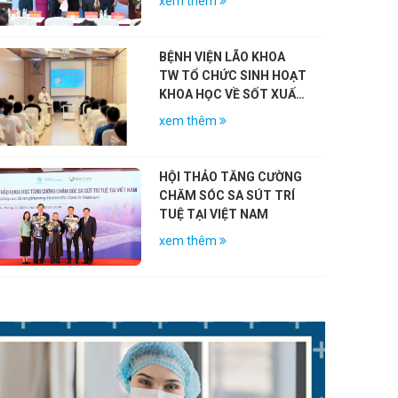
xem thêm
NIỆM 79 NĂM NGÀY
THƯƠNG BINH – LIỆT SĨ
(27/7/1947 – 27/7/2026)
BỆNH VIỆN LÃO KHOA
TW TỔ CHỨC SINH HOẠT
KHOA HỌC VỀ SỐT XUẤT
HUYẾT DENGUE VÀ VAI
xem thêm
TRÒ CỦA VẮC-XIN
HỘI THẢO TĂNG CƯỜNG
CHĂM SÓC SA SÚT TRÍ
TUỆ TẠI VIỆT NAM
xem thêm