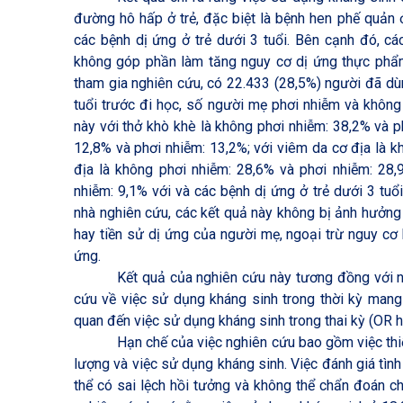
đường hô hấp ở trẻ, đặc biệt là bệnh hen phế quản ở
các bệnh dị ứng ở trẻ dưới 3 tuổi. Bên cạnh đó, c
không góp phần làm tăng nguy cơ dị ứng thực phẩm
tham gia nghiên cứu, có 22.433 (28,5%) người đã dùn
tuổi trước đi học, số người mẹ phơi nhiễm và không 
này với thở khò khè là không phơi nhiễm: 38,2% và p
12,8% và phơi nhiễm: 13,2%; với viêm da cơ địa là k
địa là không phơi nhiễm: 28,6% và phơi nhiễm: 28,
nhiễm: 9,1% với và các bệnh dị ứng ở trẻ dưới 3 tuổ
nhà nghiên cứu, các kết quả này không bị ảnh hưởng b
hay tiền sử dị ứng của người mẹ, ngoại trừ nguy cơ
ứng.
Kết quả của nghiên cứu này tương đồng với 
cứu về việc sử dụng kháng sinh trong thời kỳ mang
quan đến việc sử dụng kháng sinh trong thai kỳ (OR hi
Hạn chế của việc nghiên cứu bao gồm việc thiế
lượng và việc sử dụng kháng sinh. Việc đánh giá tìn
thể có sai lệch hồi tưởng và không thể chẩn đoán c