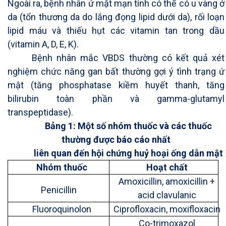
Ngoài ra, bệnh nhân ứ mật mạn tính có thể có u vàng ở
da (tổn thương da do lắng đọng lipid dưới da), rối loạn
lipid máu và thiếu hụt các vitamin tan trong dầu
(vitamin A, D, E, K).
Bệnh nhân mắc VBDS thường có kết quả xét
nghiệm chức năng gan bất thường gợi ý tình trạng ứ
mật (tăng phosphatase kiềm huyết thanh, tăng
bilirubin toàn phần và gamma-glutamyl
transpeptidase).
Bảng 1: Một số nhóm thuốc và các thuốc
thường được báo cáo nhất
liên quan đến hội chứng huỷ hoại ống dẫn mật
Nhóm thuốc
Hoạt chất
Amoxicillin, amoxicillin +
Penicillin
acid clavulanic
Fluoroquinolon
Ciprofloxacin, moxifloxacin
Co-trimoxazol