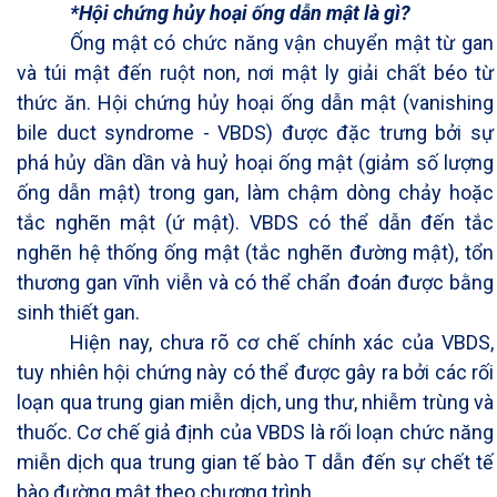
*
Hội chứng hủy hoại ống dẫn mật là gì?
Ống mật có chức năng vận chuyển mật từ gan
và túi mật đến ruột non, nơi mật ly giải chất béo từ
thức ăn. Hội chứng hủy hoại ống dẫn mật (vanishing
bile duct syndrome - VBDS) được đặc trưng bởi sự
phá hủy dần dần và huỷ hoại ống mật (giảm số lượng
ống dẫn mật) trong gan, làm chậm dòng chảy hoặc
tắc nghẽn mật (ứ mật). VBDS có thể dẫn đến tắc
nghẽn hệ thống ống mật (tắc nghẽn đường mật), tổn
thương gan vĩnh viễn và có thể chẩn đoán được bằng
sinh thiết gan.
Hiện nay, chưa rõ cơ chế chính xác của VBDS,
tuy nhiên hội chứng này có thể được gây ra bởi các rối
loạn qua trung gian miễn dịch, ung thư, nhiễm trùng và
thuốc. Cơ chế giả định của VBDS là rối loạn chức năng
miễn dịch qua trung gian tế bào T dẫn đến sự chết tế
bào đường mật theo chương trình.