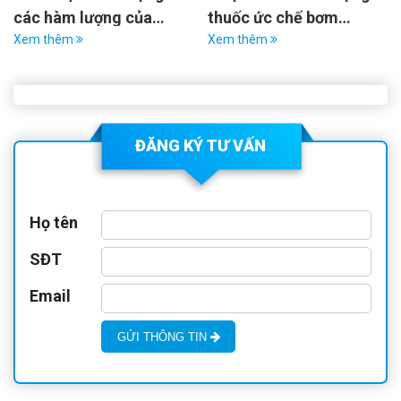
các hàm lượng của
thuốc ức chế bơm
rivaroxaban
Xem thêm
proton có mối liên quan
Xem thêm
với đợt cấp suy gan mạn
trên bệnh nhân xơ gan
tiến triển
ĐĂNG KÝ TƯ VẤN
Họ tên
SĐT
Email
GỬI THÔNG TIN