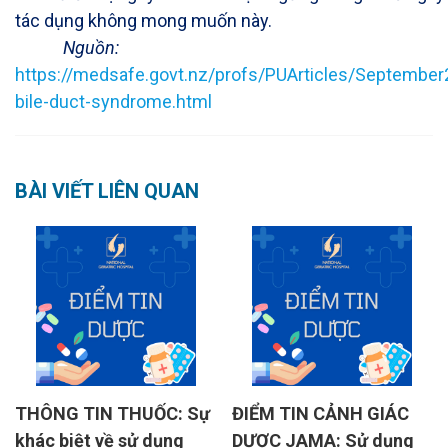
tác dụng không mong muốn này.
Nguồn:
https://medsafe.govt.nz/profs/PUArticles/September
bile-duct-syndrome.html
BÀI VIẾT LIÊN QUAN
THÔNG TIN THUỐC: Sự
ĐIỂM TIN CẢNH GIÁC
khác biệt về sử dụng
DƯỢC JAMA: Sử dụng