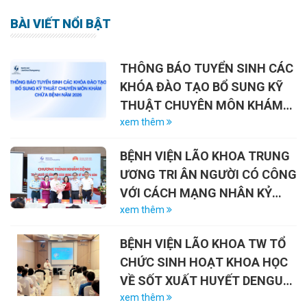
BÀI VIẾT NỔI BẬT
THÔNG BÁO TUYỂN SINH CÁC
KHÓA ĐÀO TẠO BỔ SUNG KỸ
THUẬT CHUYÊN MÔN KHÁM
CHỮA BỆNH NĂM 2026
xem thêm
BỆNH VIỆN LÃO KHOA TRUNG
ƯƠNG TRI ÂN NGƯỜI CÓ CÔNG
VỚI CÁCH MẠNG NHÂN KỶ
NIỆM 79 NĂM NGÀY THƯƠNG
xem thêm
BINH – LIỆT SĨ (27/7/1947 –
BỆNH VIỆN LÃO KHOA TW TỔ
27/7/2026)
CHỨC SINH HOẠT KHOA HỌC
VỀ SỐT XUẤT HUYẾT DENGUE
VÀ VAI TRÒ CỦA VẮC-XIN
xem thêm