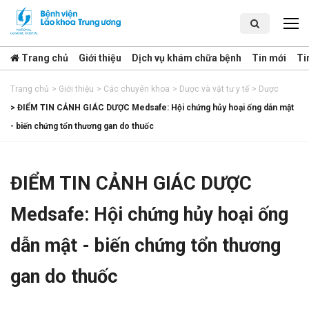
Trang chủ
Giới thiệu
Dịch vụ khám chữa bệnh
Tin mới
Ti
Trang chủ
>
Giới thiệu
>
Các chuyên khoa
>
Dược và vật tư y tế
>
Dược
>
ĐIỂM TIN CẢNH GIÁC DƯỢC Medsafe: Hội chứng hủy hoại ống dẫn mật
- biến chứng tổn thương gan do thuốc
ĐIỂM TIN CẢNH GIÁC DƯỢC
Medsafe: Hội chứng hủy hoại ống
dẫn mật - biến chứng tổn thương
gan do thuốc