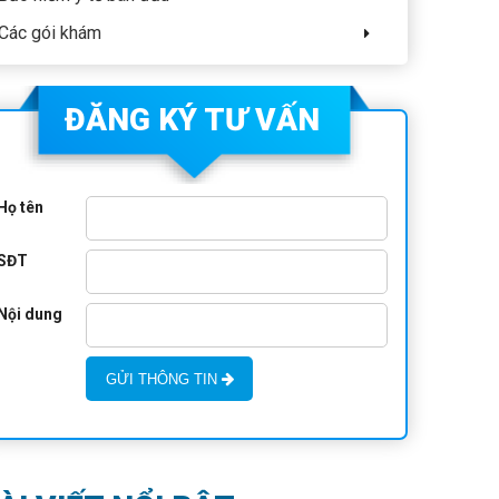
Các gói khám
ĐĂNG KÝ TƯ VẤN
Họ tên
SĐT
Nội dung
GỬI THÔNG TIN