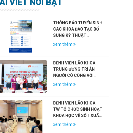
ÀI VIẾT NỔI BẬT
THÔNG BÁO TUYỂN SINH
CÁC KHÓA ĐÀO TẠO BỔ
SUNG KỸ THUẬT
CHUYÊN MÔN KHÁM
xem thêm
CHỮA BỆNH NĂM 2026
BỆNH VIỆN LÃO KHOA
TRUNG ƯƠNG TRI ÂN
NGƯỜI CÓ CÔNG VỚI
CÁCH MẠNG NHÂN KỶ
xem thêm
NIỆM 79 NĂM NGÀY
THƯƠNG BINH – LIỆT SĨ
(27/7/1947 – 27/7/2026)
BỆNH VIỆN LÃO KHOA
TW TỔ CHỨC SINH HOẠT
KHOA HỌC VỀ SỐT XUẤT
HUYẾT DENGUE VÀ VAI
xem thêm
TRÒ CỦA VẮC-XIN