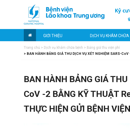
Kỷ cư
GIỚI THIỆU
DỊCH VỤ KHÁM CHỮA
Trang chủ
>
Dịch vụ khám chữa bệnh
>
Bảng giá thu viện phí
>
BAN HÀNH BẢNG GIÁ THU DỊCH VỤ XÉT NGHIỆM SARS-CoV -
BAN HÀNH BẢNG GIÁ THU 
CoV -2 BẰNG KỸ THUẬT R
THỰC HIỆN GỬI BỆNH VIỆN