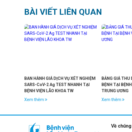
BÀI VIẾT LIÊN QUAN
T NGHIỆM
BẢNG GIÁ THU DỊCH VỤ GIƯỜNG
Ban hành bảng g
NH TẠI
BỆNH TẠI BỆNH VIỆN LÃO KHOA
nghiệm SARS-Co
TRUNG ƯƠNG
Reatime RT-PCR
gửi Bệnh viện 
Xem thêm
Xem thêm
Về chúng 