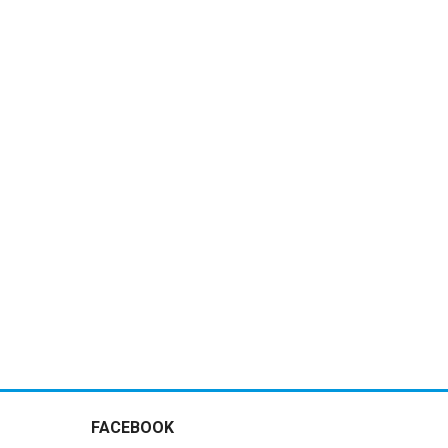
ết định về việc ban hành giá thu
h vụ Xét nghiệm SARS-CoV-2 Ag
t nhanh tại Bệnh viện Lão khoa TW
m thêm
FACEBOOK