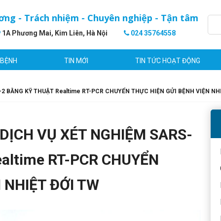
ơng - Trách nhiệm - Chuyên nghiệp - Tận tâm
1A Phương Mai, Kim Liên, Hà Nội
024 35764558
 BỆNH
TIN MỚI
TIN TỨC HOẠT ĐỘNG
2 BẰNG KỸ THUẬT Realtime RT-PCR CHUYỂN THỰC HIỆN GỬI BỆNH VIỆN NH
DỊCH VỤ XÉT NGHIỆM SARS-
ealtime RT-PCR CHUYỂN
 NHIỆT ĐỚI TW