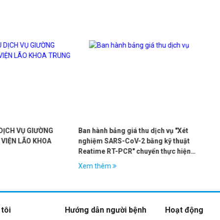
iá thu dịch vụ "Xét
Quyết định về việc Ban hành bảng giá
Quy
V-2 bằng kỹ thuật
bổ sung, điều chỉnh một số dịch vụ kỹ
dịc
" chuyển thực hiện
thuật chuyển thực hiện gửi Bệnh viện
tes
Bạch Mai
Bạch Mai và Bệnh viện Đại học Y
Xem thêm
Xe
tôi
Hướng dẫn người bệnh
Hoạt động