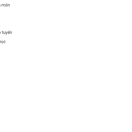
n môn
o tuyến
học