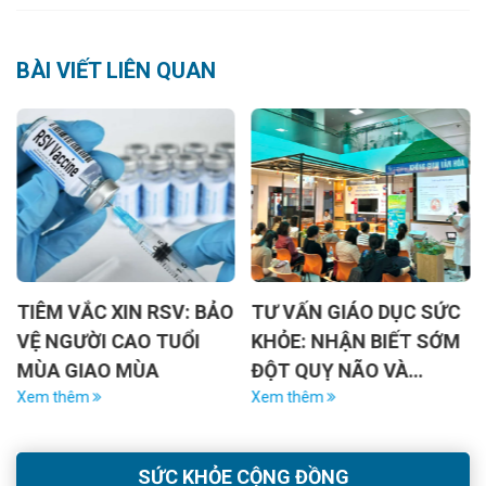
BÀI VIẾT LIÊN QUAN
TIÊM VẮC XIN RSV: BẢO
TƯ VẤN GIÁO DỤC SỨC
VỆ NGƯỜI CAO TUỔI
KHỎE: NHẬN BIẾT SỚM
MÙA GIAO MÙA
ĐỘT QUỴ NÃO VÀ
Xem thêm
CHĂM SÓC RĂNG
Xem thêm
MIỆNG ĐÚNG CÁCH
PHÒNG NGỪA MÒN CỔ
SỨC KHỎE CỘNG ĐỒNG