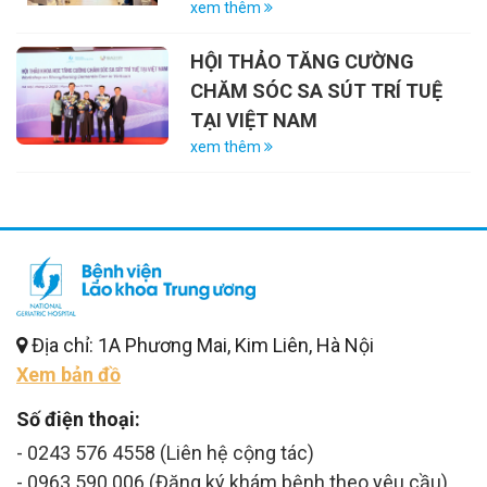
VÀ VAI TRÒ CỦA VẮC-XIN
xem thêm
HỘI THẢO TĂNG CƯỜNG
CHĂM SÓC SA SÚT TRÍ TUỆ
TẠI VIỆT NAM
xem thêm
Địa chỉ: 1A Phương Mai, Kim Liên, Hà Nội
Xem bản đồ
Số điện thoại:
- 0243 576 4558 (Liên hệ cộng tác)
- 0963 590 006 (Đăng ký khám bệnh theo yêu cầu)