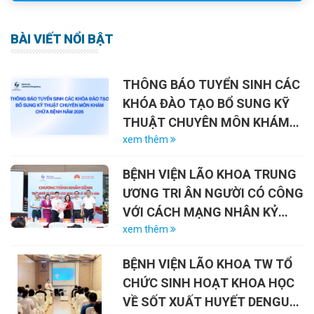
BÀI VIẾT NỔI BẬT
THÔNG BÁO TUYỂN SINH CÁC
KHÓA ĐÀO TẠO BỔ SUNG KỸ
THUẬT CHUYÊN MÔN KHÁM
CHỮA BỆNH NĂM 2026
xem thêm
BỆNH VIỆN LÃO KHOA TRUNG
ƯƠNG TRI ÂN NGƯỜI CÓ CÔNG
VỚI CÁCH MẠNG NHÂN KỶ
NIỆM 79 NĂM NGÀY THƯƠNG
xem thêm
BINH – LIỆT SĨ (27/7/1947 –
BỆNH VIỆN LÃO KHOA TW TỔ
27/7/2026)
CHỨC SINH HOẠT KHOA HỌC
VỀ SỐT XUẤT HUYẾT DENGUE