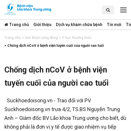
Trang chủ
Giới thiệu
Dịch vụ khám chữa bệnh
Tin mới
Ti
Trang chủ
>
Sức khỏe cộng đồng
>
Y học thường thức
>
Chống dịch nCoV ở bệnh viện tuyến cuối của người cao tuổi
Chống dịch nCoV ở bệnh viện
tuyến cuối của người cao tuổi
Suckhoedoisong.vn - Trao đổi với PV
Suckhoedoisong.vn trưa 4/2, TS.BS Nguyễn Trung
Anh – Giám đốc BV Lão khoa Trung ương cho biết, dù
không phải là đơn vị y tế được giao nhiệm vụ tiếp