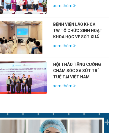
CÁCH MẠNG NHÂN KỶ
xem thêm
NIỆM 79 NĂM NGÀY
THƯƠNG BINH – LIỆT SĨ
(27/7/1947 – 27/7/2026)
BỆNH VIỆN LÃO KHOA
TW TỔ CHỨC SINH HOẠT
KHOA HỌC VỀ SỐT XUẤT
HUYẾT DENGUE VÀ VAI
xem thêm
TRÒ CỦA VẮC-XIN
HỘI THẢO TĂNG CƯỜNG
CHĂM SÓC SA SÚT TRÍ
TUỆ TẠI VIỆT NAM
xem thêm