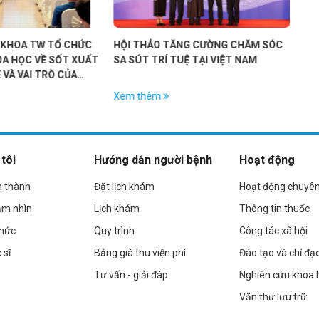
TĂNG CƯỜNG CHĂM SÓC
LỄ KÝ KẾT BIÊN BẢN GHI NHỚ HỢP
TUỆ TẠI VIỆT NAM
TÁC GIỮA HỘI LÃO KHOA VIỆT NAM
VÀ CÔNG TY TNHH BAYER VIỆT NAM
Xem thêm
tôi
Hướng dẫn người bệnh
Hoạt động
h thành
Đặt lịch khám
Hoạt động chuyê
ầm nhìn
Lịch khám
Thông tin thuốc
chức
Quy trình
Công tác xã hội
 sĩ
Bảng giá thu viện phí
Đào tạo và chỉ đạ
Tư vấn - giải đáp
Nghiên cứu khoa 
Văn thư lưu trữ