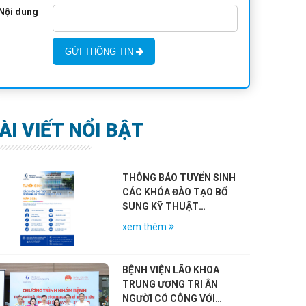
Nội dung
GỬI THÔNG TIN
ÀI VIẾT NỔI BẬT
THÔNG BÁO TUYỂN SINH
CÁC KHÓA ĐÀO TẠO BỔ
SUNG KỸ THUẬT
CHUYÊN MÔN KHÁM
xem thêm
CHỮA BỆNH NĂM 2026
BỆNH VIỆN LÃO KHOA
TRUNG ƯƠNG TRI ÂN
NGƯỜI CÓ CÔNG VỚI