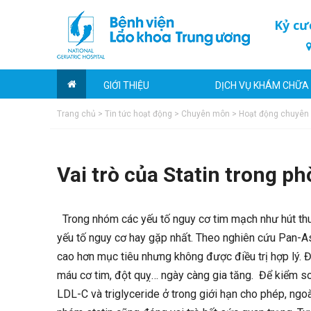
Kỷ cư
GIỚI THIỆU
DỊCH VỤ KHÁM CHỮA
Trang chủ
>
Tin tức hoạt động
>
Chuyên môn
>
Hoạt động chuyên
Vai trò của Statin trong p
Trong nhóm các yếu tố nguy cơ tim mạch như hút thuốc
yếu tố nguy cơ hay gặp nhất. Theo nghiên cứu Pan-
cao hơn mục tiêu nhưng không được điều trị hợp lý. 
máu cơ tim, đột quỵ… ngày càng gia tăng. Để kiểm soát
LDL-C và triglyceride ở trong giới hạn cho phép, ngoà