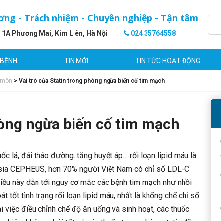
ơng - Trách nhiệm - Chuyên nghiệp - Tận tâm
1A Phương Mai, Kim Liên, Hà Nội
024 35764558
 BỆNH
TIN MỚI
TIN TỨC HOẠT ĐỘNG
 môn
>
Vai trò của Statin trong phòng ngừa biến cố tim mạch
hòng ngừa biến cố tim mạch
 lá, đái tháo đường, tăng huyết áp… rối loạn lipid máu là
Asia CEPHEUS, hơn 70% người Việt Nam có chỉ số LDL-C
Điều này dẫn tới nguy cơ mắc các bệnh tim mạch như nhồi
 tốt tình trạng rối loạn lipid máu, nhất là khống chế chỉ số
i việc điều chỉnh chế độ ăn uống và sinh hoạt, các thuốc