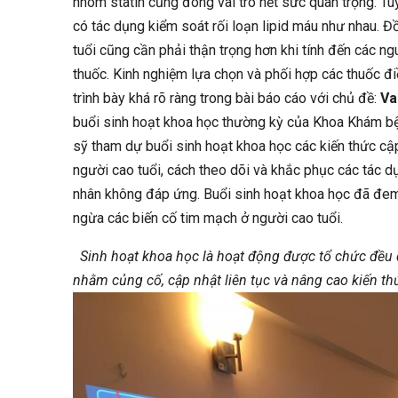
nhóm statin cũng đóng vai trò hết sức quan trọng. Tu
có tác dụng kiểm soát rối loạn lipid máu như nhau. Đ
tuổi cũng cần phải thận trọng hơn khi tính đến các 
thuốc. Kinh nghiệm lựa chọn và phối hợp các thuốc đi
trình bày khá rõ ràng trong bài báo cáo với chủ đề:
Va
buổi sinh hoạt khoa học thường kỳ của Khoa Khám b
sỹ tham dự buổi sinh hoạt khoa học các kiến thức cập
người cao tuổi, cách theo dõi và khắc phục các tác d
nhân không đáp ứng. Buổi sinh hoạt khoa học đã đem 
ngừa các biến cố tim mạch ở người cao tuổi.
Sinh hoạt khoa học là hoạt động được tổ chức đều
nhằm củng cố, cập nhật liên tục và nâng cao kiến t