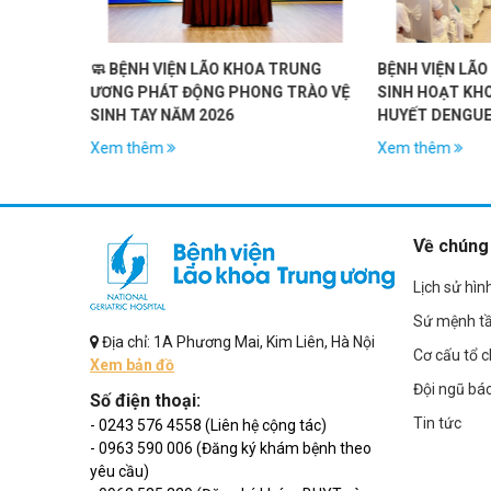
A TRUNG
BỆNH VIỆN LÃO KHOA TW TỔ CHỨC
HỘI THẢO 
G TRÀO VỆ
SINH HOẠT KHOA HỌC VỀ SỐT XUẤT
SA SÚT TRÍ 
HUYẾT DENGUE VÀ VAI TRÒ CỦA
VẮC-XIN
Xem thêm
Xem thêm
Về chúng 
Lịch sử hìn
Sứ mệnh t
Địa chỉ: 1A Phương Mai, Kim Liên, Hà Nội
Cơ cấu tổ 
Xem bản đồ
Đội ngũ bác
Số điện thoại:
Tin tức
- 0243 576 4558 (Liên hệ cộng tác)
- 0963 590 006 (Đăng ký khám bệnh theo
yêu cầu)