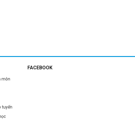
SINH HOẠT CÂU LẠC BỘ NGƯỜI BỆNH
Tập huấn
SA SÚT TRÍ TUỆ VÀ NGƯỜI CHĂM
SÓC
Xem thêm
Xem thêm
FACEBOOK
n môn
o tuyến
học