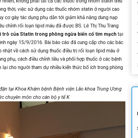
y nhiên, không phải tất cả các thuốc trong nhóm statin đều
ồng thời, việc sử dụng các thuốc nhóm statin ở người cao
nguy cơ gây tác dụng phụ dẫn tới giảm khả năng dung nạp
ều chỉnh rối loạn lipid máu đã được BS. Lê Thị Thu Trang
i trò của Statin trong phòng ngừa biến cố tim mạch
tại
ệnh ngày 15/9/2016. Bài báo cáo đã cung cấp cho các bác
 nhật về cách sử dụng thuốc điều trị rối loạn lipid máu ở
ụng phụ, cách điều chỉnh liều và phối hợp thuốc ở các bệnh
lại cho người tham dự nhiều kiến thức bổ ích trong phòng
 đặn tại Khoa Khám bệnh Bệnh viện Lão khoa Trung Ương
hức chuyên môn cho cán bộ y tế K