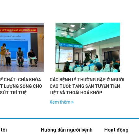
ÓA
CÁC BỆNH LÝ THƯỜNG GẶP Ở NGƯỜI
HỘI THẢO KHOA HỌC
CHO
CAO TUỔI: TĂNG SẢN TUYẾN TIỀN
GIA: TIÊU CHUẨN MỚ
LIỆT VÀ THOÁI HOÁ KHỚP
CÚM Ở NGƯỜI CAO TU
CÚM LIỀU CAO & VAI 
Xem thêm
Xem thêm
KHỎI CÚM VÀ HƠN T
tôi
Hướng dẫn người bệnh
Hoạt động