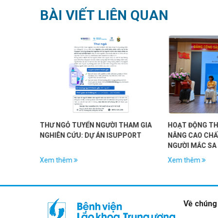
BÀI VIẾT LIÊN QUAN
NGỎ TUYỂN NGƯỜI THAM GIA
HOẠT ĐỘNG THỂ CHẤT: CHÌA KH
ÊN CỨU: DỰ ÁN ISUPPORT
NÂNG CAO CHẤT LƯỢNG SỐNG 
NGƯỜI MẮC SA SÚT TRÍ TUỆ
 thêm
Xem thêm
Về chúng 