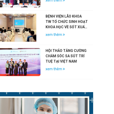
xem thêm
NIỆM 79 NĂM NGÀY
THƯƠNG BINH – LIỆT SĨ
(27/7/1947 – 27/7/2026)
BỆNH VIỆN LÃO KHOA
TW TỔ CHỨC SINH HOẠT
KHOA HỌC VỀ SỐT XUẤT
HUYẾT DENGUE VÀ VAI
xem thêm
TRÒ CỦA VẮC-XIN
HỘI THẢO TĂNG CƯỜNG
CHĂM SÓC SA SÚT TRÍ
TUỆ TẠI VIỆT NAM
xem thêm