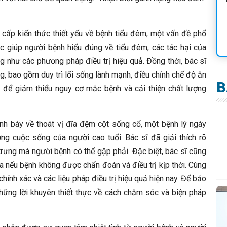
cấp kiến thức thiết yếu về bệnh tiểu đêm, một vấn đề phổ
ệc giúp người bệnh hiểu đúng về tiểu đêm, các tác hại của
 như các phương pháp điều trị hiệu quả. Đồng thời, bác sĩ
 bao gồm duy trì lối sống lành mạnh, điều chỉnh chế độ ăn
B
ỳ để giảm thiểu nguy cơ mắc bệnh và cải thiện chất lượng
ình bày về thoát vị đĩa đệm cột sống cổ, một bệnh lý ngày
g cuộc sống của người cao tuổi. Bác sĩ đã giải thích rõ
trưng mà người bệnh có thể gặp phải. Đặc biệt, bác sĩ cũng
 nếu bệnh không được chẩn đoán và điều trị kịp thời. Cùng
hính xác và các liệu pháp điều trị hiệu quả hiện nay. Để bảo
những lời khuyên thiết thực về cách chăm sóc và biện pháp