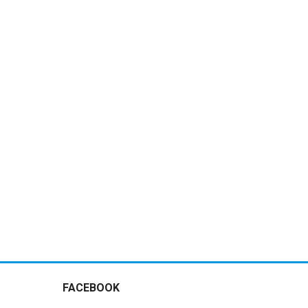
 CẤP CHUYÊN
I CHO VẮC-XIN
ỔI: VẮC XIN
TRÒ BẢO VỆ
HẾ NỮA
FACEBOOK