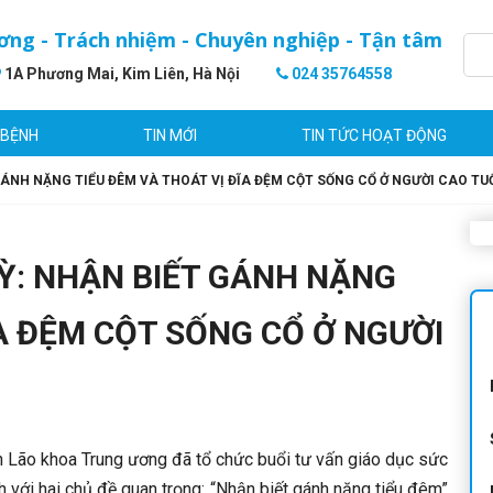
ơng - Trách nhiệm - Chuyên nghiệp - Tận tâm
1A Phương Mai, Kim Liên, Hà Nội
024 35764558
 BỆNH
TIN MỚI
TIN TỨC HOẠT ĐỘNG
GÁNH NẶNG TIỂU ĐÊM VÀ THOÁT VỊ ĐĨA ĐỆM CỘT SỐNG CỔ Ở NGƯỜI CAO TU
Ỳ: NHẬN BIẾT GÁNH NẶNG
ĨA ĐỆM CỘT SỐNG CỔ Ở NGƯỜI
Lão khoa Trung ương đã tổ chức buổi tư vấn giáo dục sức
 với hai chủ đề quan trọng: “Nhận biết gánh nặng tiểu đêm”