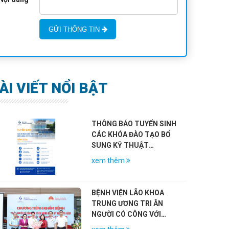
GỬI THÔNG TIN
ÀI VIẾT NỔI BẬT
THÔNG BÁO TUYỂN SINH
CÁC KHÓA ĐÀO TẠO BỔ
SUNG KỸ THUẬT
CHUYÊN MÔN KHÁM
xem thêm
CHỮA BỆNH NĂM 2026
BỆNH VIỆN LÃO KHOA
TRUNG ƯƠNG TRI ÂN
NGƯỜI CÓ CÔNG VỚI
CÁCH MẠNG NHÂN KỶ