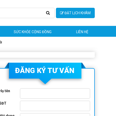
ĐẶT LỊCH KHÁM
SỨC KHỎE CỘNG ĐỒNG
LIÊN HỆ
ỔI
ĐĂNG KÝ TƯ VẤN
Họ tên
SĐT
Nội dung