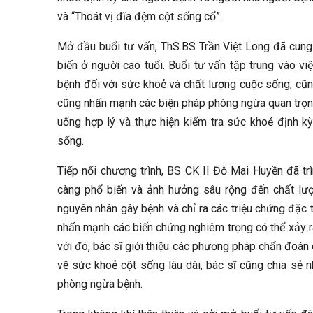
và “Thoát vị đĩa đệm cột sống cổ”.
Mở đầu buổi tư vấn, ThS.BS Trần Việt Long đã cung 
biến ở người cao tuổi. Buổi tư vấn tập trung vào vi
bệnh đối với sức khoẻ và chất lượng cuộc sống, cũng
cũng nhấn mạnh các biện pháp phòng ngừa quan trọng,
uống hợp lý và thực hiện kiểm tra sức khoẻ định k
sống.
Tiếp nối chương trình, BS CK II Đỗ Mai Huyền đã tr
càng phổ biến và ảnh hưởng sâu rộng đến chất lượn
nguyên nhân gây bệnh và chỉ ra các triệu chứng đặc 
nhấn mạnh các biến chứng nghiêm trọng có thể xảy ra
với đó, bác sĩ giới thiệu các phương pháp chẩn đoán c
vệ sức khoẻ cột sống lâu dài, bác sĩ cũng chia sẻ 
phòng ngừa bệnh.