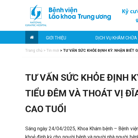
Kỷ cư
GIỚI THIỆU
DỊCH VỤ KHÁM CHỮA
Trang chủ
>
Tin mới
>
TƯ VẤN SỨC KHỎE ĐỊNH KỲ: NHẬN BIẾT 
TƯ VẤN SỨC KHỎE ĐỊNH K
TIỂU ĐÊM VÀ THOÁT VỊ Đ
CAO TUỔI
Sáng ngày 24/04/2025, Khoa Khám bệnh – Bệnh viện 
khoẻ định kỳ cho người bệnh và người nhà người bệnh