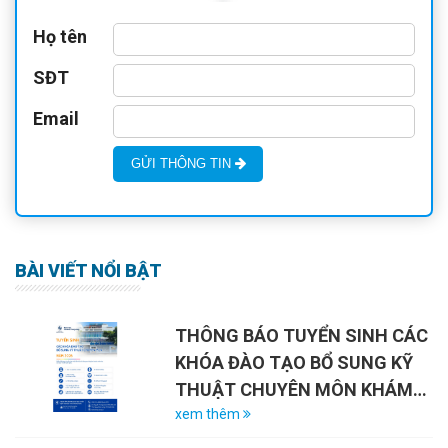
Họ tên
SĐT
Email
GỬI THÔNG TIN
BÀI VIẾT NỔI BẬT
THÔNG BÁO TUYỂN SINH CÁC
KHÓA ĐÀO TẠO BỔ SUNG KỸ
THUẬT CHUYÊN MÔN KHÁM
CHỮA BỆNH NĂM 2026
xem thêm