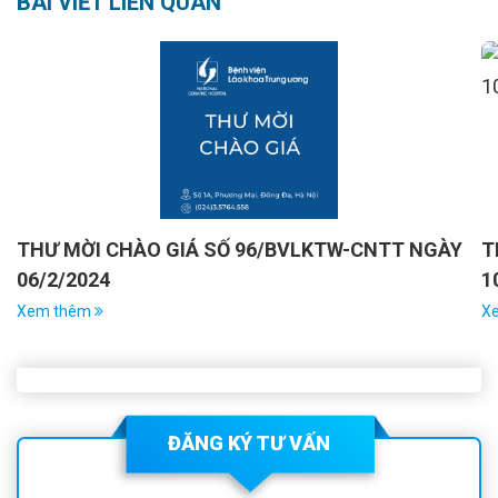
BÀI VIẾT LIÊN QUAN
THƯ MỜI CHÀO GIÁ SỐ 96/BVLKTW-CNTT NGÀY
T
06/2/2024
1
Xem thêm
X
ĐĂNG KÝ TƯ VẤN