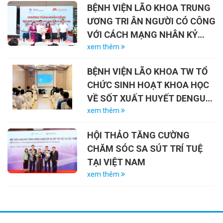
BỆNH VIỆN LÃO KHOA TRUNG
ƯƠNG TRI ÂN NGƯỜI CÓ CÔNG
VỚI CÁCH MẠNG NHÂN KỶ
NIỆM 79 NĂM NGÀY THƯƠNG
xem thêm
BINH – LIỆT SĨ (27/7/1947 –
BỆNH VIỆN LÃO KHOA TW TỔ
27/7/2026)
CHỨC SINH HOẠT KHOA HỌC
VỀ SỐT XUẤT HUYẾT DENGUE
VÀ VAI TRÒ CỦA VẮC-XIN
xem thêm
HỘI THẢO TĂNG CƯỜNG
CHĂM SÓC SA SÚT TRÍ TUỆ
TẠI VIỆT NAM
xem thêm