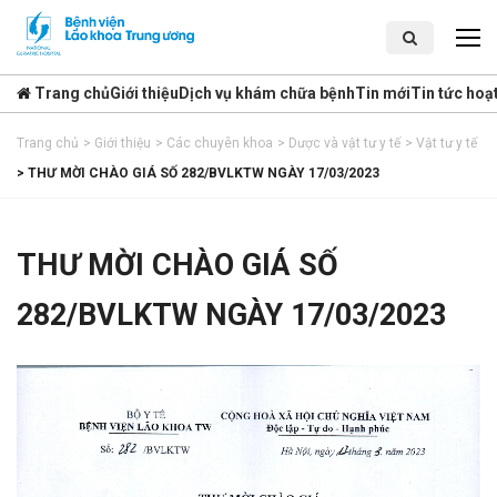
Trang chủ
Giới thiệu
Dịch vụ khám chữa bệnh
Tin mới
Tin tức hoạ
Trang chủ
>
Giới thiệu
>
Các chuyên khoa
>
Dược và vật tư y tế
>
Vật tư y tế
>
THƯ MỜI CHÀO GIÁ SỐ 282/BVLKTW NGÀY 17/03/2023
THƯ MỜI CHÀO GIÁ SỐ
282/BVLKTW NGÀY 17/03/2023