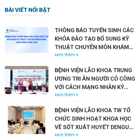
BÀI VIẾT NỔI BẬT
THÔNG BÁO TUYỂN SINH CÁC
KHÓA ĐÀO TẠO BỔ SUNG KỸ
THUẬT CHUYÊN MÔN KHÁM
CHỮA BỆNH NĂM 2026
xem thêm
BỆNH VIỆN LÃO KHOA TRUNG
ƯƠNG TRI ÂN NGƯỜI CÓ CÔNG
VỚI CÁCH MẠNG NHÂN KỶ
NIỆM 79 NĂM NGÀY THƯƠNG
xem thêm
BINH – LIỆT SĨ (27/7/1947 –
BỆNH VIỆN LÃO KHOA TW TỔ
27/7/2026)
CHỨC SINH HOẠT KHOA HỌC
VỀ SỐT XUẤT HUYẾT DENGUE
VÀ VAI TRÒ CỦA VẮC-XIN
xem thêm