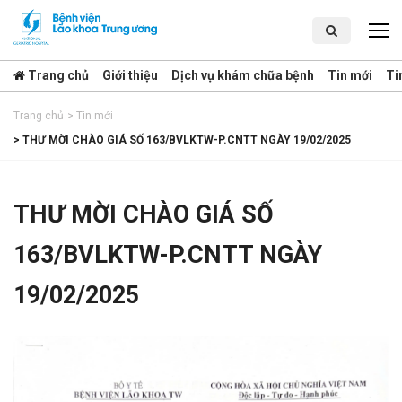
Trang chủ
Giới thiệu
Dịch vụ khám chữa bệnh
Tin mới
Ti
Trang chủ
>
Tin mới
>
THƯ MỜI CHÀO GIÁ SỐ 163/BVLKTW-P.CNTT NGÀY 19/02/2025
THƯ MỜI CHÀO GIÁ SỐ
163/BVLKTW-P.CNTT NGÀY
19/02/2025