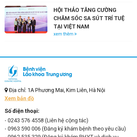
HỘI THẢO TĂNG CƯỜNG
CHĂM SÓC SA SÚT TRÍ TUỆ
TẠI VIỆT NAM
xem thêm
Địa chỉ: 1A Phương Mai, Kim Liên, Hà Nội
Xem bản đồ
Số điện thoại:
- 0243 576 4558 (Liên hệ cộng tác)
- 0963 590 006 (Đăng ký khám bệnh theo yêu cầu)
- 0962 535 329 (Đăng ký khám BHYT và dịch vụ