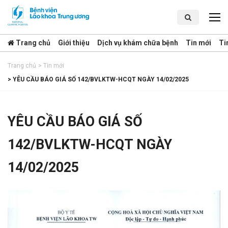
Trang chủ
Giới thiệu
Dịch vụ khám chữa bệnh
Tin mới
Ti
Trang chủ
>
Tin mới
>
YÊU CẦU BÁO GIÁ SỐ 142/BVLKTW-HCQT NGÀY 14/02/2025
YÊU CẦU BÁO GIÁ SỐ
142/BVLKTW-HCQT NGÀY
14/02/2025