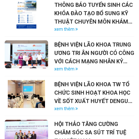
THÔNG BÁO TUYỂN SINH CÁC
KHÓA ĐÀO TẠO BỔ SUNG KỸ
THUẬT CHUYÊN MÔN KHÁM
CHỮA BỆNH NĂM 2026
xem thêm
BỆNH VIỆN LÃO KHOA TRUNG
ƯƠNG TRI ÂN NGƯỜI CÓ CÔNG
VỚI CÁCH MẠNG NHÂN KỶ
NIỆM 79 NĂM NGÀY THƯƠNG
xem thêm
BINH – LIỆT SĨ (27/7/1947 –
BỆNH VIỆN LÃO KHOA TW TỔ
27/7/2026)
CHỨC SINH HOẠT KHOA HỌC
VỀ SỐT XUẤT HUYẾT DENGUE
VÀ VAI TRÒ CỦA VẮC-XIN
xem thêm
HỘI THẢO TĂNG CƯỜNG
CHĂM SÓC SA SÚT TRÍ TUỆ