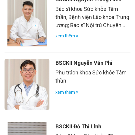
Bác sĩ khoa Sức khỏe Tâm
thần, Bệnh viện Lão khoa Trung
ương; Bác sĩ Nội trú Chuyên
ngành Tâm thần Đại học Y Hà
xem thêm
Nội
BSCKII Nguyễn Văn Phi
Phụ trách khoa Sức khỏe Tâm
thần
xem thêm
BSCKII Đỗ Thị Linh