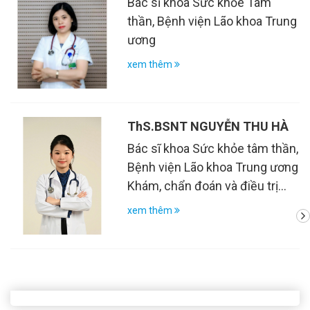
Bác sĩ khoa Sức khỏe Tâm
thần, Bệnh viện Lão khoa Trung
ương
xem thêm
ThS.BSNT NGUYỄN THU HÀ
Bác sĩ khoa Sức khỏe tâm thần,
Bệnh viện Lão khoa Trung ương
Khám, chẩn đoán và điều trị
các rối loạn tâm thần người cao
xem thêm
tuổi và người trưởng thành: suy
giảm nhận thức, sa sút trí tuệ,
rối loạn cảm xúc, loạn thần, rối
loạn giấc ngủ, rối loạn liên quan
đến stress, rối loạn liên quan