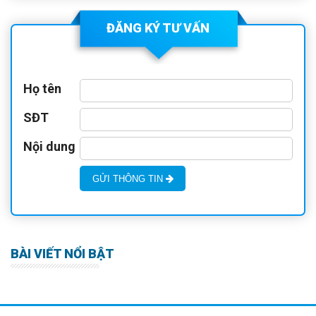
sử dụng chất… Tư vấn các vấn
đề về tâm lý, căng thẳng, tự sát
ĐĂNG KÝ TƯ VẤN
Họ tên
SĐT
Nội dung
GỬI THÔNG TIN
BÀI VIẾT NỔI BẬT