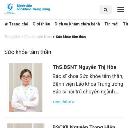
Trang chủ
Giới thiệu
Dịch vụ khám chữa bệnh
Tin mới
Ti
Trang chủ
>
Các chuyên khoa
>
Sức khỏe tâm thần
Sức khỏe tâm thần
ThS.BSNT Nguyễn Thị Hòa
Bác sĩ khoa Sức khỏe tâm thần,
Bệnh viện Lão khoa Trung ương
Bác sĩ nội trú chuyên ngành
Tâm thần, Trường Đại học Y Hà
xem thêm
Nội
BSCKII.Nguyễn Trọng Hiến