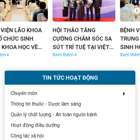
HỘI THẢO TĂNG
BỆNH VIỆN LÃO KHOA
CƯỜNG CHĂM SÓC SA
TRUNG ƯƠNG TỔ CHỨC
SÚT TRÍ TUỆ TẠI VIỆT
SINH HOẠT KHOA HỌC
NAM
Xem thêm
VỀ LÃO HÓA KHỎE
Xem thêm
MẠNH VÀ VAI TRÒ CỦA
VẮC XIN
TIN TỨC HOẠT ĐỘNG
Chuyên môn
Thông tin thuốc - Dược lâm sàng
Quản lý chất lượng - An toàn người bệnh
Hoạt động điều dưỡng
Công tác xã hội