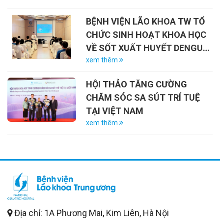
BINH – LIỆT SĨ (27/7/1947 –
BỆNH VIỆN LÃO KHOA TW TỔ
27/7/2026)
CHỨC SINH HOẠT KHOA HỌC
VỀ SỐT XUẤT HUYẾT DENGUE
VÀ VAI TRÒ CỦA VẮC-XIN
xem thêm
HỘI THẢO TĂNG CƯỜNG
CHĂM SÓC SA SÚT TRÍ TUỆ
TẠI VIỆT NAM
xem thêm
Địa chỉ: 1A Phương Mai, Kim Liên, Hà Nội