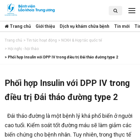
Trang chủ
Giới thiệu
Dịch vụ khám chữa bệnh
Tin mới
Ti
Trang chủ
>
Tin tức hoạt động
>
NCKH & Hợp tác quốc tế
>
Hội nghị - hội thảo
>
Phối hợp Insulin với DPP IV trong điều trị Đái tháo đường type 2
Phối hợp Insulin với DPP IV trong
điều trị Đái tháo đường type 2
Đái tháo đường là một bệnh lý khá phổ biến ở người
cao tuổi. Kiểm soát tốt đường máu sẽ làm giảm các
biến chứng cho bệnh nhân. Tuy nhiên, trong thực tế