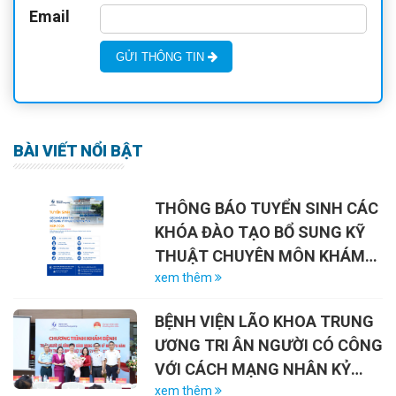
Email
GỬI THÔNG TIN
BÀI VIẾT NỔI BẬT
THÔNG BÁO TUYỂN SINH CÁC
KHÓA ĐÀO TẠO BỔ SUNG KỸ
THUẬT CHUYÊN MÔN KHÁM
CHỮA BỆNH NĂM 2026
xem thêm
BỆNH VIỆN LÃO KHOA TRUNG
ƯƠNG TRI ÂN NGƯỜI CÓ CÔNG
VỚI CÁCH MẠNG NHÂN KỶ
NIỆM 79 NĂM NGÀY THƯƠNG
xem thêm