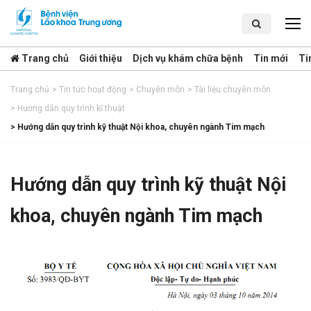
Trang chủ
Giới thiệu
Dịch vụ khám chữa bệnh
Tin mới
Ti
Trang chủ
>
Tin tức hoạt động
>
Chuyên môn
>
Tài liệu chuyên môn
>
Hướng dẫn quy trình kĩ thuật
>
Hướng dẫn quy trình kỹ thuật Nội khoa, chuyên ngành Tim mạch
Hướng dẫn quy trình kỹ thuật Nội
khoa, chuyên ngành Tim mạch