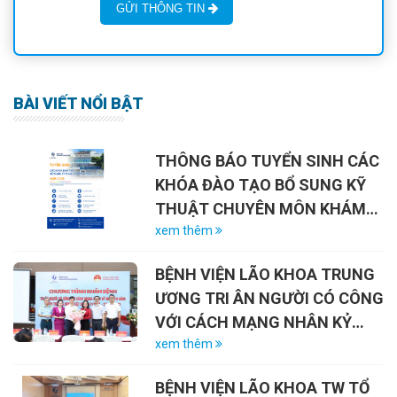
GỬI THÔNG TIN
BÀI VIẾT NỔI BẬT
THÔNG BÁO TUYỂN SINH CÁC
KHÓA ĐÀO TẠO BỔ SUNG KỸ
THUẬT CHUYÊN MÔN KHÁM
CHỮA BỆNH NĂM 2026
xem thêm
BỆNH VIỆN LÃO KHOA TRUNG
ƯƠNG TRI ÂN NGƯỜI CÓ CÔNG
VỚI CÁCH MẠNG NHÂN KỶ
NIỆM 79 NĂM NGÀY THƯƠNG
xem thêm
BINH – LIỆT SĨ (27/7/1947 –
BỆNH VIỆN LÃO KHOA TW TỔ
27/7/2026)