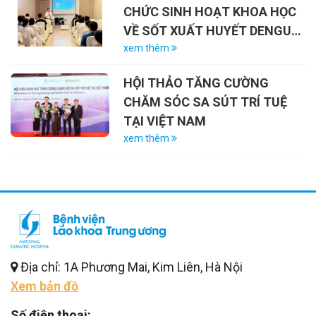
CHỨC SINH HOẠT KHOA HỌC
VỀ SỐT XUẤT HUYẾT DENGUE
VÀ VAI TRÒ CỦA VẮC-XIN
xem thêm
HỘI THẢO TĂNG CƯỜNG
CHĂM SÓC SA SÚT TRÍ TUỆ
TẠI VIỆT NAM
xem thêm
Địa chỉ: 1A Phương Mai, Kim Liên, Hà Nội
Xem bản đồ
Số điện thoại: