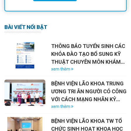
BÀI VIẾT NỔI BẬT
THÔNG BÁO TUYỂN SINH CÁC
KHÓA ĐÀO TẠO BỔ SUNG KỸ
THUẬT CHUYÊN MÔN KHÁM
CHỮA BỆNH NĂM 2026
xem thêm
BỆNH VIỆN LÃO KHOA TRUNG
ƯƠNG TRI ÂN NGƯỜI CÓ CÔNG
VỚI CÁCH MẠNG NHÂN KỶ
NIỆM 79 NĂM NGÀY THƯƠNG
xem thêm
BINH – LIỆT SĨ (27/7/1947 –
BỆNH VIỆN LÃO KHOA TW TỔ
27/7/2026)
CHỨC SINH HOẠT KHOA HỌC