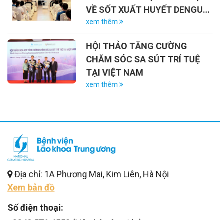
VỀ SỐT XUẤT HUYẾT DENGUE
VÀ VAI TRÒ CỦA VẮC-XIN
xem thêm
HỘI THẢO TĂNG CƯỜNG
CHĂM SÓC SA SÚT TRÍ TUỆ
TẠI VIỆT NAM
xem thêm
Địa chỉ: 1A Phương Mai, Kim Liên, Hà Nội
Xem bản đồ
Số điện thoại: