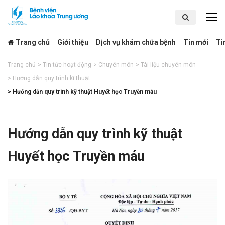
Trang chủ
Giới thiệu
Dịch vụ khám chữa bệnh
Tin mới
Ti
Trang chủ
>
Tin tức hoạt động
>
Chuyên môn
>
Tài liệu chuyên môn
>
Hướng dẫn quy trình kĩ thuật
>
Hướng dẫn quy trình kỹ thuật Huyết học Truyền máu
Hướng dẫn quy trình kỹ thuật
Huyết học Truyền máu