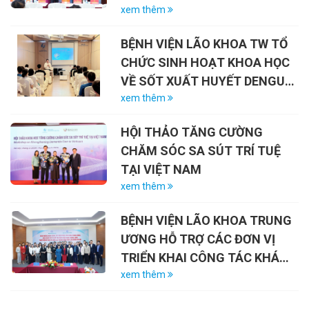
NIỆM 79 NĂM NGÀY THƯƠNG
xem thêm
BINH – LIỆT SĨ (27/7/1947 –
BỆNH VIỆN LÃO KHOA TW TỔ
27/7/2026)
CHỨC SINH HOẠT KHOA HỌC
VỀ SỐT XUẤT HUYẾT DENGUE
VÀ VAI TRÒ CỦA VẮC-XIN
xem thêm
HỘI THẢO TĂNG CƯỜNG
CHĂM SÓC SA SÚT TRÍ TUỆ
TẠI VIỆT NAM
xem thêm
BỆNH VIỆN LÃO KHOA TRUNG
ƯƠNG HỖ TRỢ CÁC ĐƠN VỊ
TRIỂN KHAI CÔNG TÁC KHÁM
CHỮA BỆNH LÃO KHOA
xem thêm