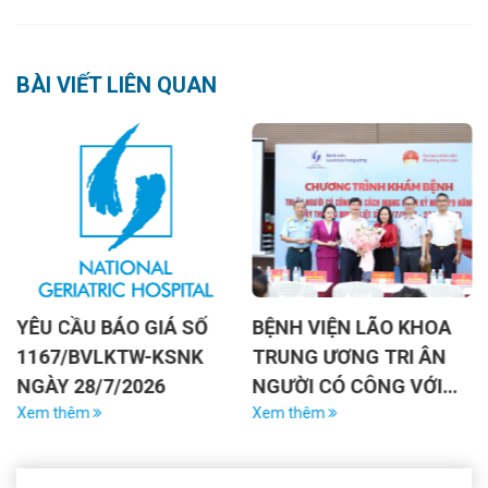
BÀI VIẾT LIÊN QUAN
U BÁO GIÁ SỐ
BỆNH VIỆN LÃO KHOA
BỆNH VI
VLKTW-KSNK
TRUNG ƯƠNG TRI ÂN
TRUNG Ư
8/7/2026
NGƯỜI CÓ CÔNG VỚI
TẬP HUẤ
m
CÁCH MẠNG NHÂN KỶ
Xem thêm
TÂM LÝ, 
Xem thêm
NIỆM 79 NĂM NGÀY
NĂNG GI
THƯƠNG BINH – LIỆT SĨ
XỬ VỚI N