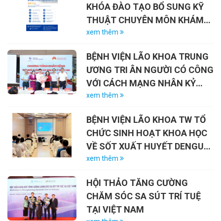
KHÓA ĐÀO TẠO BỔ SUNG KỸ
THUẬT CHUYÊN MÔN KHÁM
CHỮA BỆNH NĂM 2026
xem thêm
BỆNH VIỆN LÃO KHOA TRUNG
ƯƠNG TRI ÂN NGƯỜI CÓ CÔNG
VỚI CÁCH MẠNG NHÂN KỶ
NIỆM 79 NĂM NGÀY THƯƠNG
xem thêm
BINH – LIỆT SĨ (27/7/1947 –
BỆNH VIỆN LÃO KHOA TW TỔ
27/7/2026)
CHỨC SINH HOẠT KHOA HỌC
VỀ SỐT XUẤT HUYẾT DENGUE
VÀ VAI TRÒ CỦA VẮC-XIN
xem thêm
HỘI THẢO TĂNG CƯỜNG
CHĂM SÓC SA SÚT TRÍ TUỆ
TẠI VIỆT NAM