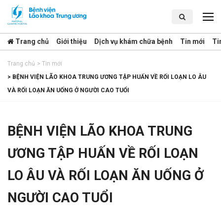
Trang chủ
Giới thiệu
Dịch vụ khám chữa bệnh
Tin mới
Ti
Trang chủ
>
Tin mới
>
BỆNH VIỆN LÃO KHOA TRUNG ƯƠNG TẬP HUẤN VỀ RỐI LOẠN LO ÂU
VÀ RỐI LOẠN ĂN UỐNG Ở NGƯỜI CAO TUỔI
BỆNH VIỆN LÃO KHOA TRUNG
ƯƠNG TẬP HUẤN VỀ RỐI LOẠN
LO ÂU VÀ RỐI LOẠN ĂN UỐNG Ở
NGƯỜI CAO TUỔI