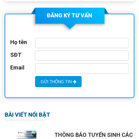
(27/7/1947 – 27/7/2026)
ĐĂNG KÝ TƯ VẤN
Họ tên
SĐT
Email
GỬI THÔNG TIN
BÀI VIẾT NỔI BẬT
THÔNG BÁO TUYỂN SINH CÁC