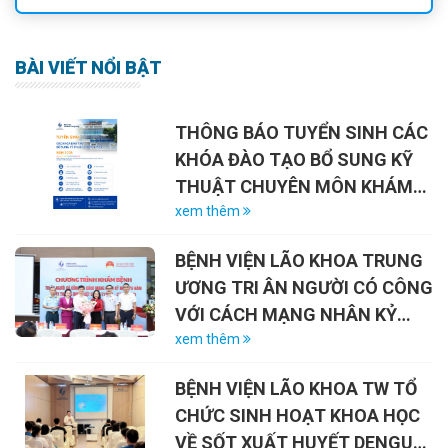
BÀI VIẾT NỔI BẬT
THÔNG BÁO TUYỂN SINH CÁC
KHÓA ĐÀO TẠO BỔ SUNG KỸ
THUẬT CHUYÊN MÔN KHÁM
CHỮA BỆNH NĂM 2026
xem thêm
BỆNH VIỆN LÃO KHOA TRUNG
ƯƠNG TRI ÂN NGƯỜI CÓ CÔNG
VỚI CÁCH MẠNG NHÂN KỶ
NIỆM 79 NĂM NGÀY THƯƠNG
xem thêm
BINH – LIỆT SĨ (27/7/1947 –
BỆNH VIỆN LÃO KHOA TW TỔ
27/7/2026)
CHỨC SINH HOẠT KHOA HỌC
VỀ SỐT XUẤT HUYẾT DENGUE