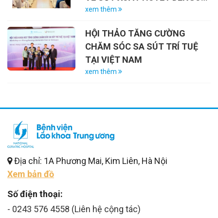
VÀ VAI TRÒ CỦA VẮC-XIN
xem thêm
HỘI THẢO TĂNG CƯỜNG
CHĂM SÓC SA SÚT TRÍ TUỆ
TẠI VIỆT NAM
xem thêm
Địa chỉ: 1A Phương Mai, Kim Liên, Hà Nội
Xem bản đồ
Số điện thoại:
- 0243 576 4558 (Liên hệ cộng tác)