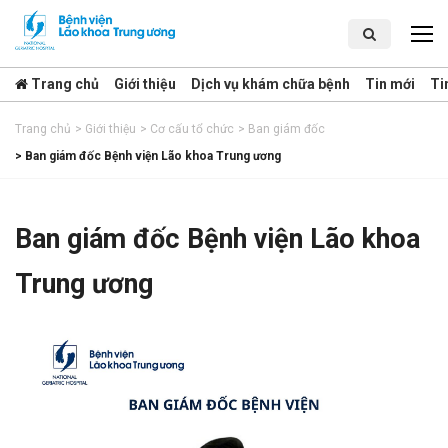
Trang chủ
Giới thiệu
Dịch vụ khám chữa bệnh
Tin mới
Ti
Trang chủ
>
Giới thiệu
>
Cơ cấu tổ chức
>
Ban giám đốc
>
Ban giám đốc Bệnh viện Lão khoa Trung ương
Ban giám đốc Bệnh viện Lão khoa
Trung ương