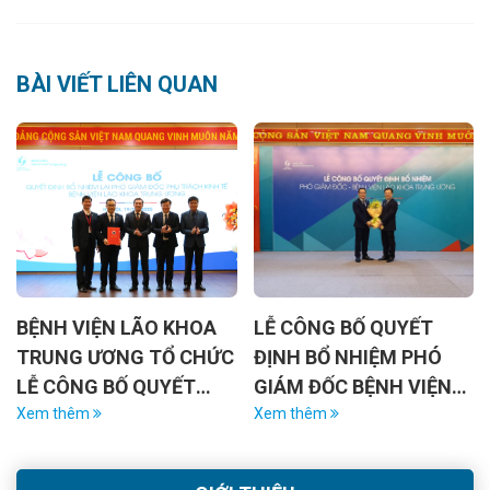
BÀI VIẾT LIÊN QUAN
BỆNH VIỆN LÃO KHOA
LỄ CÔNG BỐ QUYẾT
TRUNG ƯƠNG TỔ CHỨC
ĐỊNH BỔ NHIỆM PHÓ
LỄ CÔNG BỐ QUYẾT
GIÁM ĐỐC BỆNH VIỆN
ĐỊNH BỔ NHIỆM LẠI
Xem thêm
LÃO KHOA TRUNG
Xem thêm
PHÓ GIÁM ĐỐC PHỤ
ƯƠNG
TRÁCH KINH TẾ