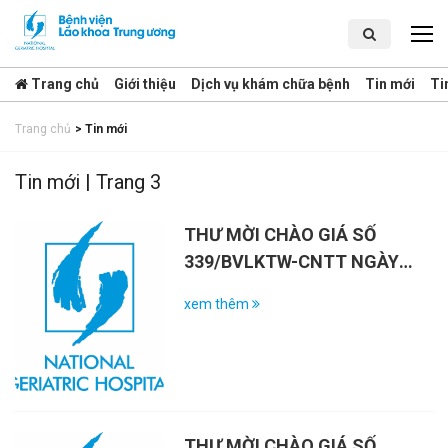
Trang chủ
Giới thiệu
Dịch vụ khám chữa bệnh
Tin mới
Ti
Trang chủ
>
Tin mới
Tin mới | Trang 3
THƯ MỜI CHÀO GIÁ SỐ
339/BVLKTW-CNTT NGÀY
17/3/2026
xem thêm
THƯ MỜI CHÀO GIÁ SỐ