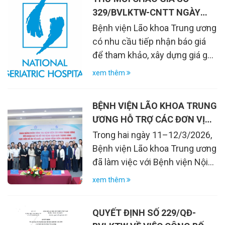
329/BVLKTW-CNTT NGÀY
16/3/2026
Bệnh viện Lão khoa Trung ương
có nhu cầu tiếp nhận báo giá
để tham khảo, xây dựng giá gói
thầu, làm cơ sở tổ chức lựa
xem thêm
chọn nhà thầu cho gói thầu
mua sắm các mặt hàng chi tiết
BỆNH VIỆN LÃO KHOA TRUNG
cụ thể như sau:
ƯƠNG HỖ TRỢ CÁC ĐƠN VỊ
TRIỂN KHAI CÔNG TÁC KHÁM
Trong hai ngày 11–12/3/2026,
CHỮA BỆNH LÃO KHOA
Bệnh viện Lão khoa Trung ương
đã làm việc với Bệnh viện Nội
tiết tỉnh Lào Cai và Bệnh viện
xem thêm
Nam Thăng Long (Hà Nội)
nhằm trao đổi chuyên môn và
QUYẾT ĐỊNH SỐ 229/QĐ-
hỗ trợ các đơn vị trong việc