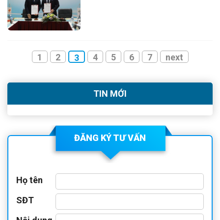
tác, gắn bó và cống hiến cho
sự nghiệp xây dựng, phát triển
bệnh viện.
1
2
4
5
6
7
next
3
TIN MỚI
ĐĂNG KÝ TƯ VẤN
Họ tên
SĐT