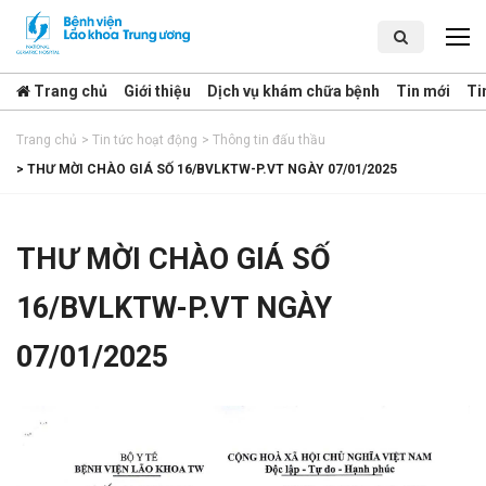
Trang chủ
Giới thiệu
Dịch vụ khám chữa bệnh
Tin mới
Ti
Trang chủ
>
Tin tức hoạt động
>
Thông tin đấu thầu
>
THƯ MỜI CHÀO GIÁ SỐ 16/BVLKTW-P.VT NGÀY 07/01/2025
THƯ MỜI CHÀO GIÁ SỐ
16/BVLKTW-P.VT NGÀY
07/01/2025