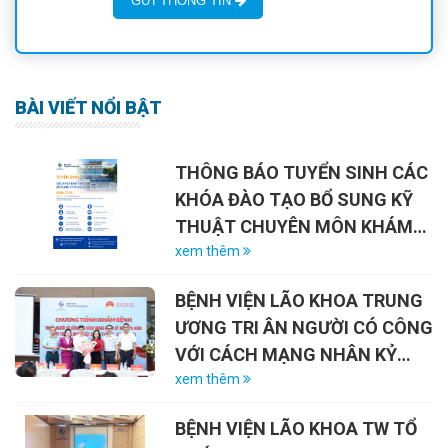
GỬI THÔNG TIN
BÀI VIẾT NỔI BẬT
THÔNG BÁO TUYỂN SINH CÁC
KHÓA ĐÀO TẠO BỔ SUNG KỸ
THUẬT CHUYÊN MÔN KHÁM
CHỮA BỆNH NĂM 2026
xem thêm
BỆNH VIỆN LÃO KHOA TRUNG
ƯƠNG TRI ÂN NGƯỜI CÓ CÔNG
VỚI CÁCH MẠNG NHÂN KỶ
NIỆM 79 NĂM NGÀY THƯƠNG
xem thêm
BINH – LIỆT SĨ (27/7/1947 –
BỆNH VIỆN LÃO KHOA TW TỔ
27/7/2026)