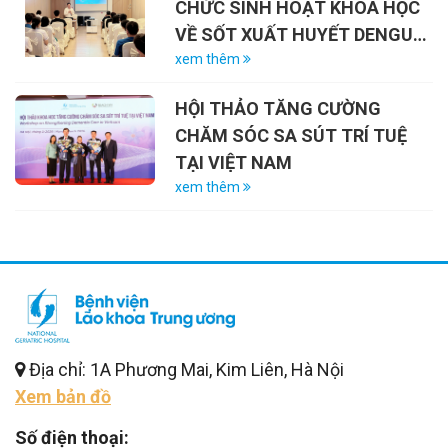
CHỨC SINH HOẠT KHOA HỌC
VỀ SỐT XUẤT HUYẾT DENGUE
VÀ VAI TRÒ CỦA VẮC-XIN
xem thêm
HỘI THẢO TĂNG CƯỜNG
CHĂM SÓC SA SÚT TRÍ TUỆ
TẠI VIỆT NAM
xem thêm
Địa chỉ: 1A Phương Mai, Kim Liên, Hà Nội
Xem bản đồ
Số điện thoại: