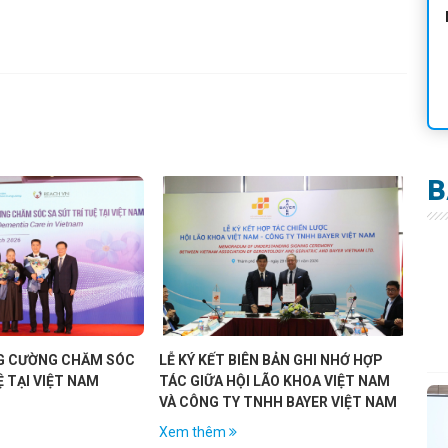
B
G CƯỜNG CHĂM SÓC
LỄ KÝ KẾT BIÊN BẢN GHI NHỚ HỢP
BỆN
Ệ TẠI VIỆT NAM
TÁC GIỮA HỘI LÃO KHOA VIỆT NAM
TIẾ
VÀ CÔNG TY TNHH BAYER VIỆT NAM
JAK
Xem thêm
Xe