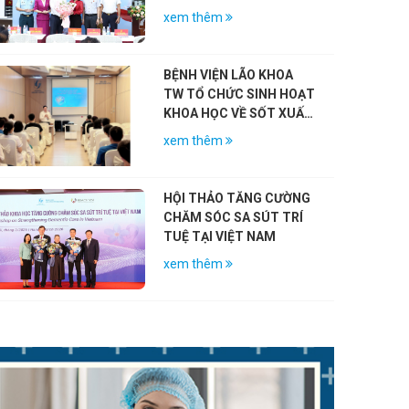
CÁCH MẠNG NHÂN KỶ
xem thêm
NIỆM 79 NĂM NGÀY
THƯƠNG BINH – LIỆT SĨ
(27/7/1947 – 27/7/2026)
BỆNH VIỆN LÃO KHOA
TW TỔ CHỨC SINH HOẠT
KHOA HỌC VỀ SỐT XUẤT
HUYẾT DENGUE VÀ VAI
xem thêm
TRÒ CỦA VẮC-XIN
HỘI THẢO TĂNG CƯỜNG
CHĂM SÓC SA SÚT TRÍ
TUỆ TẠI VIỆT NAM
xem thêm