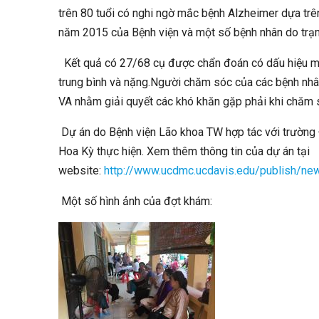
trên 80 tuổi có nghi ngờ mắc bệnh Alzheimer dựa trê
năm 2015 của Bệnh viện và một số bệnh nhân do trạm y
Kết quả có 27/68 cụ được chẩn đoán có dấu hiệu m
trung bình và nặng.Người chăm sóc của các bệnh n
VA nhằm giải quyết các khó khăn gặp phải khi chăm
Dự án do Bệnh viện Lão khoa TW hợp tác với trường Đ
Hoa Kỳ thực hiện. Xem thêm thông tin của dự án tại
website:
http://www.ucdmc.ucdavis.edu/publish/
Một số hình ảnh của đợt khám: