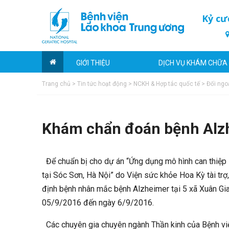
Kỷ cư
GIỚI THIỆU
DỊCH VỤ KHÁM CHỮA
Trang chủ
>
Tin tức hoạt động
>
NCKH & Hợp tác quốc tế
>
Đối ngoạ
Khám chẩn đoán bệnh Alzh
Để chuẩn bị cho dự án “Ứng dụng mô hình can thiệp
tại Sóc Sơn, Hà Nội” do Viện sức khỏe Hoa Kỳ tài tr
định bệnh nhân mắc bệnh Alzheimer tại 5 xã Xuân Gia
05/9/2016 đến ngày 6/9/2016.
Các chuyên gia chuyên ngành Thần kinh của Bệnh vi