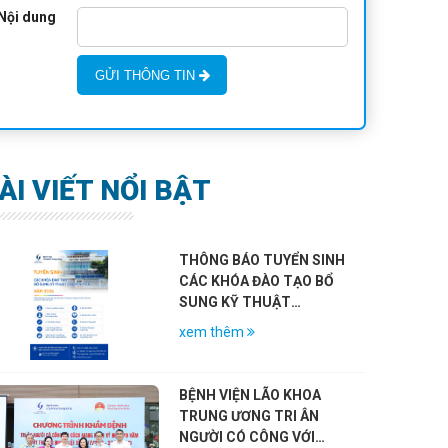
Nội dung
GỬI THÔNG TIN
ÀI VIẾT NỔI BẬT
THÔNG BÁO TUYỂN SINH
CÁC KHÓA ĐÀO TẠO BỔ
SUNG KỸ THUẬT
CHUYÊN MÔN KHÁM
xem thêm
CHỮA BỆNH NĂM 2026
H VIỆN LÃO KHOA TRUNG ƯƠNG
BỆNH VIỆN LÃO KHOA TRUNG 
P ĐOÀN HIỆP HỘI TÂM THẦN
KÝ KẾT HỢP TÁC TOÀN DIỆN VỚI
BỆNH VIỆN LÃO KHOA
ARTA, INDONESIA
TẾ LÀO CAI
TRUNG ƯƠNG TRI ÂN
m thêm
Xem thêm
NGƯỜI CÓ CÔNG VỚI