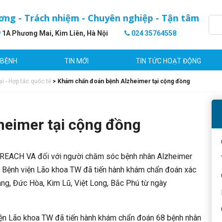
ơng - Trách nhiệm - Chuyên nghiệp - Tận tâm
1A Phương Mai, Kim Liên, Hà Nội
024 35764558
 BỆNH
TIN MỚI
TIN TỨC HOẠT ĐỘNG
i - Hợp tác quốc tế
>
Khám chẩn đoán bệnh Alzheimer tại cộng đồng
eimer tại cộng đồng
 REACH VA đối với người chăm sóc bệnh nhân Alzheimer
ợ, Bệnh viện Lão khoa TW đã tiến hành khám chẩn đoán xác
ng, Đức Hòa, Kim Lũ, Việt Long, Bắc Phú từ ngày
ện Lão khoa TW đã tiến hành khám chẩn đoán 68 bệnh nhân