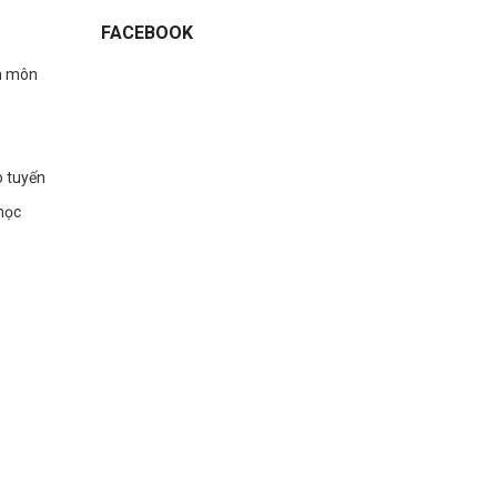
FACEBOOK
n môn
o tuyến
học