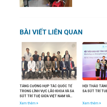
BÀI VIẾT LIÊN QUAN
TĂNG CƯỜNG HỢP TÁC QUỐC TẾ
HỘI THẢO TĂN
TRONG LĨNH VỰC LÃO KHOA VÀ SA
SA SÚT TRÍ TU
SÚT TRÍ TUỆ GIỮA VIỆT NAM VÀ
NHẬT BẢN
Xem thêm
Xem thêm