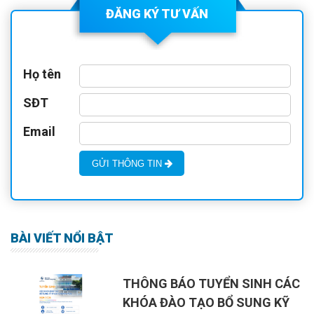
ĐĂNG KÝ TƯ VẤN
Họ tên
SĐT
Email
GỬI THÔNG TIN
BÀI VIẾT NỔI BẬT
THÔNG BÁO TUYỂN SINH CÁC
KHÓA ĐÀO TẠO BỔ SUNG KỸ