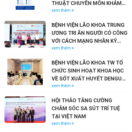
THUẬT CHUYÊN MÔN KHÁM
CHỮA BỆNH NĂM 2026
xem thêm
BỆNH VIỆN LÃO KHOA TRUNG
ƯƠNG TRI ÂN NGƯỜI CÓ CÔNG
VỚI CÁCH MẠNG NHÂN KỶ
NIỆM 79 NĂM NGÀY THƯƠNG
xem thêm
BINH – LIỆT SĨ (27/7/1947 –
BỆNH VIỆN LÃO KHOA TW TỔ
27/7/2026)
CHỨC SINH HOẠT KHOA HỌC
VỀ SỐT XUẤT HUYẾT DENGUE
VÀ VAI TRÒ CỦA VẮC-XIN
xem thêm
HỘI THẢO TĂNG CƯỜNG
CHĂM SÓC SA SÚT TRÍ TUỆ
TẠI VIỆT NAM
xem thêm