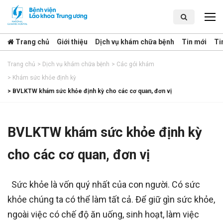
Trang chủ
Giới thiệu
Dịch vụ khám chữa bệnh
Tin mới
Ti
Trang chủ
>
Dịch vụ khám chữa bệnh
>
Các gói khám
>
Khám sức khỏe định kỳ
>
BVLKTW khám sức khỏe định kỳ cho các cơ quan, đơn vị
BVLKTW khám sức khỏe định kỳ
cho các cơ quan, đơn vị
Sức khỏe là vốn quý nhất của con người. Có sức
khỏe chúng ta có thể làm tất cả. Để giữ gìn sức khỏe,
ngoài việc có chế độ ăn uống, sinh hoạt, làm việc