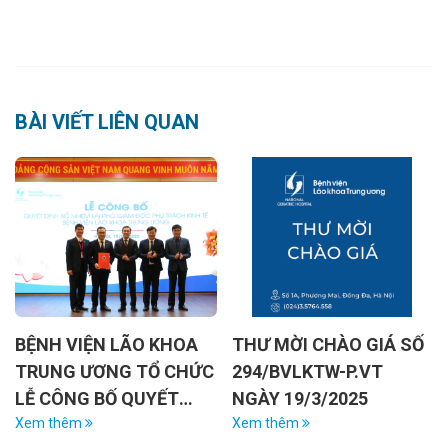
BÀI VIẾT LIÊN QUAN
THƯ MỜI CHÀO GIÁ SỐ
THƯ MỜI CHÀO GIÁ SỐ
C
294/BVLKTW-P.VT
291/BVLKTW - P.VT
NGÀY 19/3/2025
NGÀY 19/3/2025
Xem thêm
Xem thêm