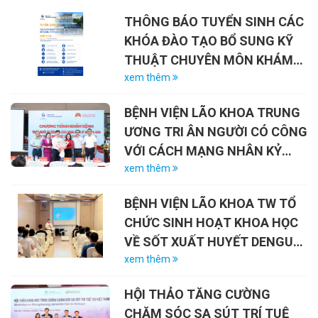
THÔNG BÁO TUYỂN SINH CÁC
KHÓA ĐÀO TẠO BỔ SUNG KỸ
THUẬT CHUYÊN MÔN KHÁM
CHỮA BỆNH NĂM 2026
xem thêm
BỆNH VIỆN LÃO KHOA TRUNG
ƯƠNG TRI ÂN NGƯỜI CÓ CÔNG
VỚI CÁCH MẠNG NHÂN KỶ
NIỆM 79 NĂM NGÀY THƯƠNG
xem thêm
BINH – LIỆT SĨ (27/7/1947 –
BỆNH VIỆN LÃO KHOA TW TỔ
27/7/2026)
CHỨC SINH HOẠT KHOA HỌC
VỀ SỐT XUẤT HUYẾT DENGUE
VÀ VAI TRÒ CỦA VẮC-XIN
xem thêm
HỘI THẢO TĂNG CƯỜNG
CHĂM SÓC SA SÚT TRÍ TUỆ